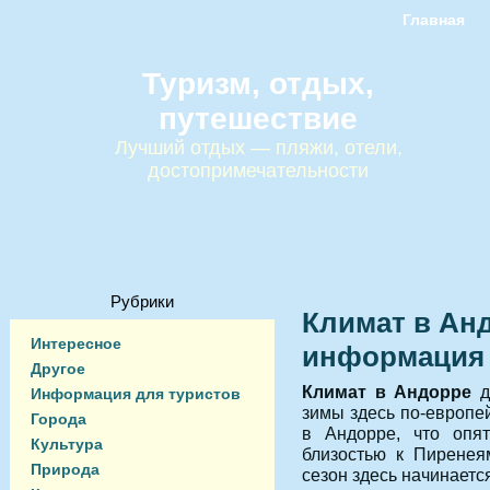
Главная
Туризм, отдых,
путешествие
Лучший отдых — пляжи, отели,
достопримечательности
Рубрики
Климат в Анд
Интересное
информация
Другое
Климат в Андорре
д
Информация для туристов
зимы здесь по-европей
Города
в Андорре, что опят
Культура
близостью к Пиренея
Природа
сезон здесь начинается