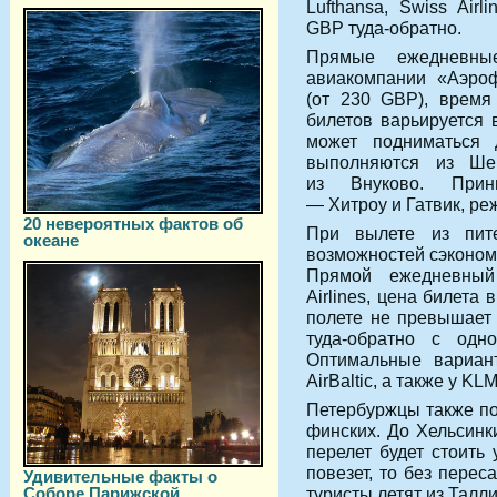
Lufthansa, Swiss Airl
GBP
туда-обратно.
Прямые ежедневны
авиакомпании «Аэро
(от
230 GBP
), время
билетов варьируется 
может подниматься
выполняются из Ше
из Внуково. При
— Хитроу и Гатвик, реж
20 невероятных фактов об
При вылете из пит
океане
возможностей сэкономи
Прямой ежедневный 
Airlines, цена билета
полете не превышает 
туда-обратно с од
Оптимальные вариант
AirBaltic, а также у KLM
Петербуржцы также по
финских. До Хельсинк
перелет будет стоить
повезет, то без перес
Удивительные факты о
Соборе Парижской
туристы летят из Талл