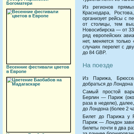
Богоматери
Из регионов прямы
Краснодара, Ростов
организует рейсы с п
от столицы, тем вы
Новосибирска — от
3
ряд европейских ави
нет, меняется только
случаях перелет с дв
до
84 GBP
.
На поезде
Весенние фестивали цветов
в Европе
Из Парижа, Брюсс
добраться до Лондона 
Самый простой вар
Берлин — Париж (окол
раза в неделю), далее
до Лондона (более 2 ча
Билет до Парижа у
Париж — Лондон завис
билеты почти в два ра
за раннее бронирован