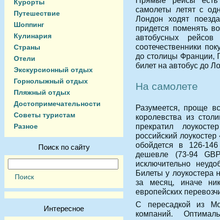
Прямые рейсы есть
Курорты
самолеты летят с од
Путешествие
Лондон ходят поезда
Шоппинг
придется поменять во
Кулинария
автобусных рейсо
соотечественники пок
Страны
до столицы Франции, 
Отели
билет на автобус до Л
Экскурсионный отдых
Горнолыжный отдых
На самолете
Пляжный отдых
Достопримечательности
Разумеется, проще вс
Советы туристам
королевства из стол
прекратил лоукост
Разное
российский лоукостер
обойдется в
126-14
Поиск по сайту
дешевле (
73-94 GB
исключительно неудо
Билеты у лоукостера 
за месяц, иначе н
европейских перевозчи
С пересадкой из М
Интересное
компаний. Оптимал