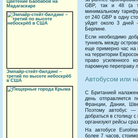
Цветение Баобабов на
GBP
, так и 48 (а 
Мадагаскаре
минимальному тарифу,
от
240 GBP
в одну сто
уйдет около 3 дней 
Берлине.
Если необходимо доб
туннель между острово
еще примерно час на 
на территории Евросою
право усиленного к
паромную переправу л
Эмпайр-стейт-билдинг –
третий по высоте небоскрёб
Автобусом или н
в США
С Британией налажен
день отправляется п
Франции, Дании, Шве
Поэтому автобус —
добраться в столицу с
организуют рейсы сраз
На автобусе Eurolin
более 7 часов, стоим