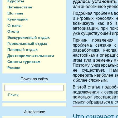
Курорты
удалось установить
или аналогичное увед
Путешествие
Подобная проблема вс
Шоппинг
и игровых консолях 
Кулинария
возникнуть как во в
Страны
авторизации, при пои
Отели
уже существующей игр
Экскурсионный отдых
Причин появления 
Горнолыжный отдых
проблема связана с
Пляжный отдых
разработчика, иногд
настройками операци
Достопримечательности
игры или временными
Советы туристам
Поэтому универсально
Разное
не существует. Нам
проверить наиболее в
Поиск по сайту
к более сложным.
В этой статье подроб
подключения к сервер
помогают восстановит
смысл обращаться в с
Интересное
Что означает