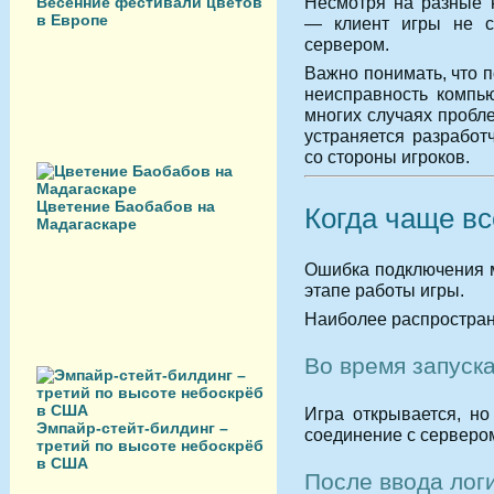
Несмотря на разные 
Весенние фестивали цветов
в Европе
— клиент игры не с
сервером.
Важно понимать, что 
неисправность компь
многих случаях пробл
устраняется разработ
со стороны игроков.
Цветение Баобабов на
Когда чаще вс
Мадагаскаре
Ошибка подключения м
этапе работы игры.
Наиболее распростран
Во время запуск
Игра открывается, н
Эмпайр-стейт-билдинг –
соединение с серверо
третий по высоте небоскрёб
в США
После ввода лог