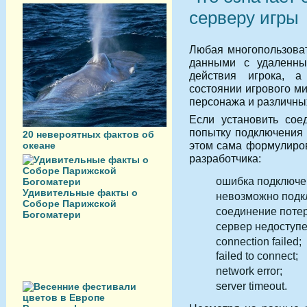
серверу игры
Любая многопользоват
данными с удаленны
действия игрока, 
состоянии игрового ми
персонажа и различны
Если установить сое
попытку подключения
20 невероятных фактов об
этом сама формулиров
океане
разработчика:
ошибка подключен
Удивительные факты о
невозможно подкл
Соборе Парижской
соединение поте
Богоматери
сервер недоступе
connection failed;
failed to connect;
network error;
server timeout.