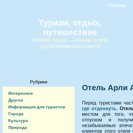
Главная
Туризм, отдых,
путешествие
Лучший отдых — пляжи, отели,
достопримечательности
Рубрики
Отель Арли 
Интересное
Другое
Перед туристами час
Информация для туристов
где отдохнуть
.
Отел
Города
местом для того, ч
отпуском и получ
Культура
незабываемые впеча
Природа
клиентов этого отеля