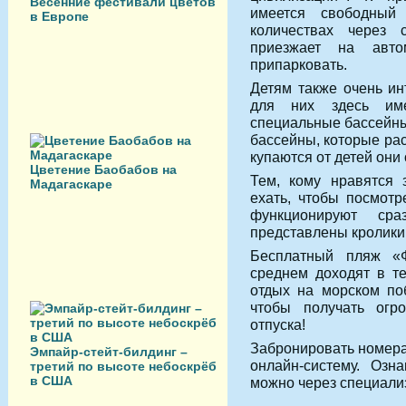
Весенние фестивали цветов
имеется свободный
в Европе
количествах через 
приезжает на авто
припарковать.
Детям также очень ин
для них здесь име
специальные бассейны
бассейны, которые ра
купаются от детей они 
Цветение Баобабов на
Тем, кому нравятся 
Мадагаскаре
ехать, чтобы посмотр
функционируют ср
представлены кролики
Бесплатный пляж «
среднем доходят в те
отдых на морском поб
чтобы получать огро
отпуска!
Забронировать номера
Эмпайр-стейт-билдинг –
онлайн-систему. Озн
третий по высоте небоскрёб
в США
можно через специализи