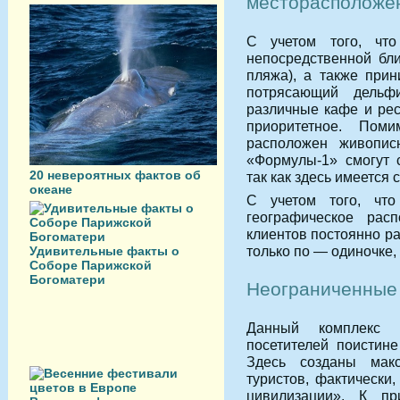
месторасположе
С учетом того, чт
непосредственной бли
пляжа), а также прин
потрясающий дельф
различные кафе и рес
приоритетное. Пом
расположен живопис
«Формулы-1» смогут 
20 невероятных фактов об
так как здесь имеется 
океане
С учетом того, чт
географическое рас
клиентов постоянно р
только по — одиночке,
Удивительные факты о
Соборе Парижской
Богоматери
Неограниченные 
Данный комплекс 
посетителей поистин
Здесь созданы мак
туристов, фактически
цивилизации». К пр