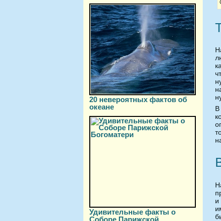
Н
л
к
ч
н
н
н
20 невероятных фактов об
океане
В
к
о
т
н
п
и
и
Удивительные факты о
б
Соборе Парижской