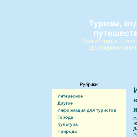
Туризм, от
путешест
Лучший отдых — пляж
достопримечател
Рубрики
Интересное
Другое
Информация для туристов
Города
С
Ж
Культура
Д
Природа
и