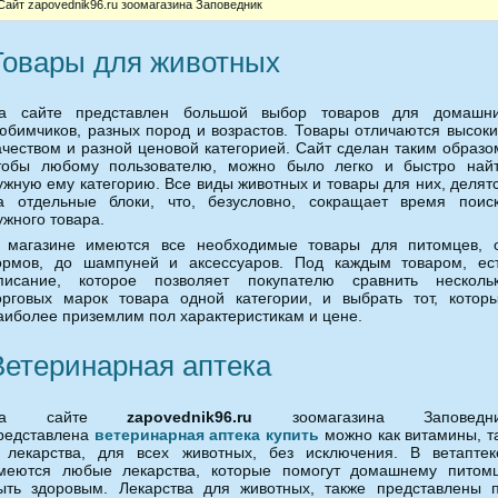
Сайт zapovednik96.ru зоомагазина Заповедник
Товары для животных
а сайте представлен большой выбор товаров для домашн
юбимчиков, разных пород и возрастов. Товары отличаются высок
ачеством и разной ценовой категорией. Сайт сделан таким образо
тобы любому пользователю, можно было легко и быстро най
ужную ему категорию. Все виды животных и товары для них, делят
а отдельные блоки, что, безусловно, сокращает время поис
ужного товара.
 магазине имеются все необходимые товары для питомцев, 
ормов, до шампуней и аксессуаров. Под каждым товаром, ес
писание, которое позволяет покупателю сравнить несколь
орговых марок товара одной категории, и выбрать тот, котор
аиболее приземлим пол характеристикам и цене.
Ветеринарная аптека
На сайте
zapovednik96.ru
зоомагазина Заповедни
редставлена
ветеринарная аптека купить
можно как витамины, т
 лекарства, для всех животных, без исключения. В ветаптек
меются любые лекарства, которые помогут домашнему питом
ыть здоровым. Лекарства для животных, также представлены 