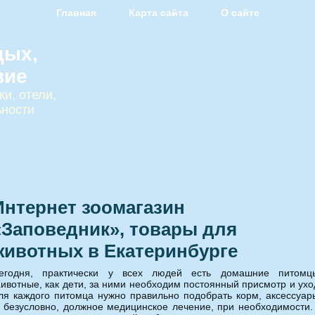
Главная
Карта сайта
О сайте
дых,
вие
и, отели,
ьности
Интернет зоомагазин
«Заповедник», товары для
животных в Екатеринбурге
егодня, практически у всех людей есть домашние питомц
ивотные, как дети, за ними необходим постоянный присмотр и ухо
ля каждого питомца нужно правильно подобрать корм, аксессуар
, безусловно, должное медицинское лечение, при необходимости