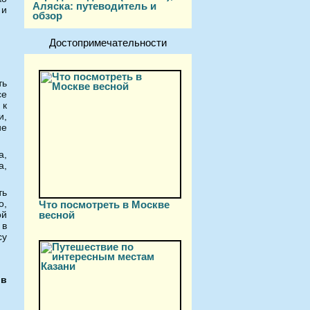
Аляска: путеводитель и
 и
обзор
Достопримечательности
ть
се
 к
и,
ие
а,
а,
ть
о,
Что посмотреть в Москве
ой
весной
 в
су
 в