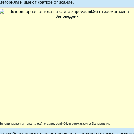
атегориям и имеют краткое описание.
Ветеринарная аптека на сайте zapovednik96.ru зоомагазина Заповедник
ля удобства поиска нужного препарата, можно поставить несколь