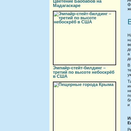
Цветение Баобабов на
ф
Мадагаскаре
ж
Н
н
в
д
а
д
В
Эмпайр-стейт-билдинг –
т
третий по высоте небоскрёб
у
в США
Т
и
н
п
б
и
И
Е
Р