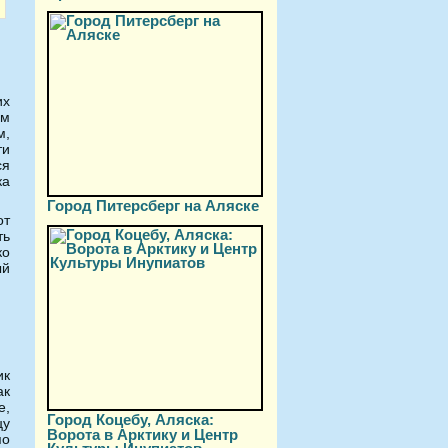
их
им
м,
ти
ся
ка
Город Питерсберг на Аляске
от
ть
ко
ый
к
ак
е,
Город Коцебу, Аляска:
цу
Ворота в Арктику и Центр
по