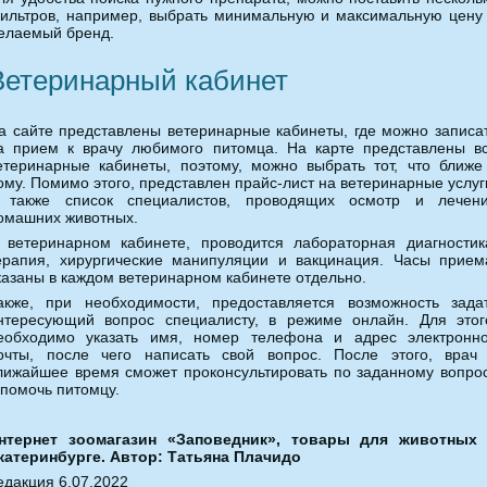
ильтров, например, выбрать минимальную и максимальную цену
елаемый бренд.
Ветеринарный кабинет
а сайте представлены ветеринарные кабинеты, где можно записа
а прием к врачу любимого питомца. На карте представлены в
етеринарные кабинеты, поэтому, можно выбрать тот, что ближе
ому. Помимо этого, представлен прайс-лист на ветеринарные услуг
 также список специалистов, проводящих осмотр и лечен
омашних животных.
 ветеринарном кабинете, проводится лабораторная диагностик
ерапия, хирургические манипуляции и вакцинация. Часы прием
казаны в каждом ветеринарном кабинете отдельно.
акже, при необходимости, предоставляется возможность зада
нтересующий вопрос специалисту, в режиме онлайн. Для этог
еобходимо указать имя, номер телефона и адрес электронн
очты, после чего написать свой вопрос. После этого, врач
лижайшее время сможет проконсультировать по заданному вопро
 помочь питомцу.
нтернет зоомагазин «Заповедник», товары для животных
катеринбурге. Автор: Татьяна Плачидо
едакция 6.07.2022