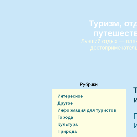
Туризм, от
путешест
Лучший отдых — пляж
достопримечател
Рубрики
Интересное
Другое
Информация для туристов
Города
Культура
Природа