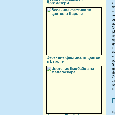
Богоматери
С
п
т
г
е
и
О
(
п
п
д
C
Д
к
Весенние фестивали цветов
p
в Европе
G
д
d
О
«
n
К
К