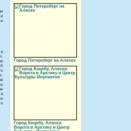
рм
 и
 и
.
 в
л.
Город Питерсберг на Аляске
ые
,6
го
е.
ом
но
ве
 в
по
 о
Город Коцебу, Аляска:
Ворота в Арктику и Центр