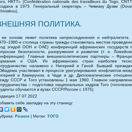
ого, НКТТ» (Confédération nationale des travailleurs du Togo, CNTT
оздана в 1973. Генеральный секретарь – Чивиаку Дуэви (Doue
chiviakou).
ВНЕШНЯЯ ПОЛИТИКА.
 ее основе лежит политика неприсоединения и нейтралитета.
970–1980-е столица страны трижды становилась местом проведен
под эгидой ООН и ОАЕ) конференций африканских государств 
опросам безопасности, разоружения и развития (т. н. Ломейск
онференции). Главные внешнеполитические партнеры – Франци
ермания и США. Из африканских стран наиболее тесн
отрудничество налажено с Нигерией и Ганой. Бывший президе
.Эйадема участвовал в процессе урегулирования конфликтов меж
игерией и Камеруном, в Чаде и др. Дипломатические отношен
ежду СССР и Того установлены 1 мая 1960. Главное направлен
отрудничества – подготовка национальных кадров Того (тоголезск
туденты обучаются в вузах СССР/России с 1975).
едакция 17.07.2022
обавить себе закладку на эту станицу:
убрика:
Разное
| Метки:
ТОГО