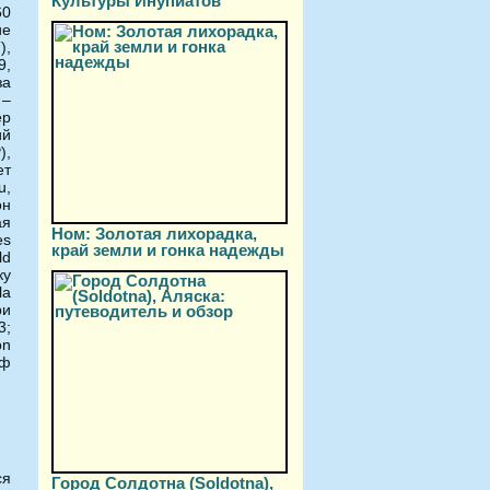
Культуры Инупиатов
60
ие
),
9,
за
 –
ер
ий
),
ет
u,
он
ая
Ном: Золотая лихорадка,
es
край земли и гонка надежды
ld
ку
la
ри
3;
on
еф
ся
Город Солдотна (Soldotna),