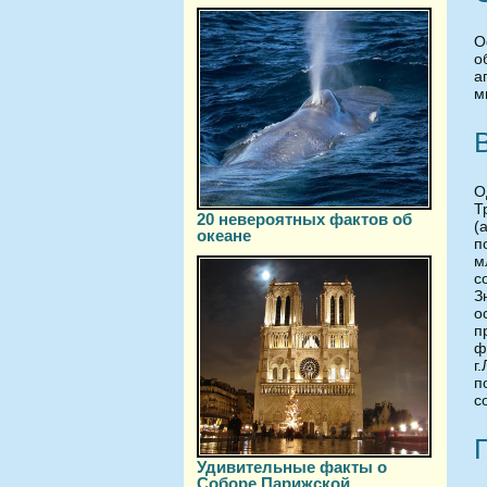
О
о
а
м
О
Т
20 невероятных фактов об
(
океане
п
м
с
З
о
п
ф
г
п
с
Удивительные факты о
Соборе Парижской