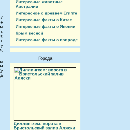
Интересные животные
Австралии
Интересное о древнем Египте
27
Интересные факты о Китае
ре
Интересные факты о Японии
ым
т,
Крым весной
т.
Интересные факты о природе
т.
ту
а,
Города
ом
сы
(у
да
Диллингхем: ворота в
Бристольский залив Аляски