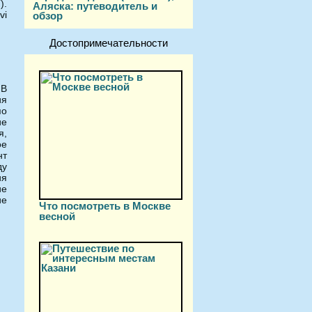
).
Аляска: путеводитель и
vi
обзор
Достопримечательности
 В
ия
по
ие
я,
ое
нт
ду
ия
ие
ие
Что посмотреть в Москве
весной