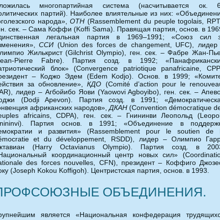
ложилась многопартийная система (насчитывается ок. 
олитических партий). Наиболее влиятельные из них: «Объединен
оголезского народа»,
ОТН
(Rassemblement du peuple togolais, RPT
ен. сек. – Сама Коффи (Koffi Sama). Правящая партия, основ. в 196
динственная легальная партия в 1969–1991; «Союз сил 
зменения»,
ССИ
(Union des forces de changement, UFC), лидер
лимпио Жилькрист (Gilchrist Olympio), ген. сек. – Фабре Жан-Пь
Jean-Pierre Fabre). Партия созд. в 1992; «Панафриканск
атриотический блок» (Convergence patriotique panafricaine, CPP
резидент – Коджо Эдем (Edem Kodjo). Основ. в 1999; «Комит
ействия за обновление»,
КДО
(Comité d’action pour le renouvea
AR), лидер – Агбойибо Яови (Yaowovi Agboyibo), ген. сек. – Апев
оджи (Dodji Apevon). Партия созд. в 1991; «Демократическ
онвенция африканских народов»,
ДКАН
(Convention démocratique d
euples africains, CDPA), ген. сек. – Гнининви Леопольд (Leopo
nininvi). Партия основ. в 1991; «Объединение в поддерж
емократии и развития» (Rassemblement pour le soutien de 
émocratie et du développement, RSDD), лидер – Олимпио Гар
ктавиан (Harry Octavianus Olympio). Партия созд. в 200
Национальный координационный центр новых сил» (Coordinati
ationale des forces nouvelles, CFN), президент – Коффиго Джоз
оку (Joseph Kokou Koffigoh). Центристская партия, основ. в 1993.
ПРОФСОЮЗНЫЕ ОБЪЕДИНЕНИЯ.
рупнейшим является «Национальная конфедерация трудящих