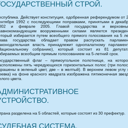
ГОСУДАРСТВЕННЫЙ СТРОЙ.
еспублика. Действует конституция, одобренная референдумом от 
ентября 1992 с последующими поправками, принятыми в декаб
002 и феврале 2005. Главой государства и верховн
лавнокомандующим вооруженными силами является президен
оторый избирается путем всеобщего прямого голосования на 5 ле
лава государства обладает правом распускать парламен
аконодательная власть принадлежит однопалатному парламен
Национальному собранию), который состоит из 81 депутат
збираемых всеобщим прямым голосованием на 5-летний срок.
осударственный флаг – прямоугольное полотнище, на котор
асположены пять чередующихся горизонтальных полос (три поло
крашены в зеленый цвет, две – в желтый). В верхнем левом углу 
ревка) на фоне красного квадрата изображена пятиконечная звез
елого цвета.
АДМИНИСТРАТИВНОЕ
УСТРОЙСТВО.
трана разделена на 5 областей, которые состоят из 30 префектур.
СУДЕБНАЯ СИСТЕМА.