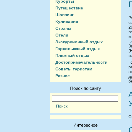
Курорты
Путешествие
Шоппинг
Р
Кулинария
с
2
Страны
г
Отели
к
Г
Экскурсионный отдых
З
Горнолыжный отдых
(
и
Пляжный отдых
Г
Достопримечательности
р
Советы туристам
о
Разное
д
б
Поиск по сайту
С
Интересное