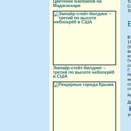
Цветение Баобабов на
Т
Мадагаскаре
С
T
В
1
(
в
к
Г
с
Эмпайр-стейт-билдинг –
Г
третий по высоте небоскрёб
Н
в США
м
с
с
Р
Д
Р