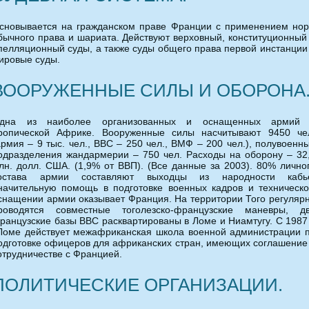
сновывается на гражданском праве Франции с применением но
бычного права и шариата. Действуют верховный, конституционный
пелляционный суды, а также суды общего права первой инстанции
ировые суды.
ВООРУЖЕННЫЕ СИЛЫ И ОБОРОНА
дна из наиболее организованных и оснащенных армий
ропической Африке. Вооруженные силы насчитывают 9450 че
армия – 9 тыс. чел., ВВС – 250 чел., ВМФ – 200 чел.), полувоенн
одразделения жандармерии – 750 чел. Расходы на оборону – 32
лн. долл. США. (1,9% от ВВП). (Все данные за 2003). 80% лично
остава армии составляют выходцы из народности кабь
начительную помощь в подготовке военных кадров и техническ
снащении армии оказывает Франция. На территории Того регуляр
роводятся совместные тоголезско-французские маневры, д
ранцузские базы ВВС расквартированы в Ломе и Ниамтугу. С 1987
.Ломе действует межафриканская школа военной администрации 
одготовке офицеров для африканских стран, имеющих соглашение
отрудничестве с Францией.
ПОЛИТИЧЕСКИЕ ОРГАНИЗАЦИИ.