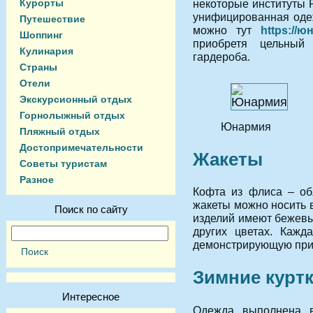
Курорты
некоторые институты 
унифицированная оде
Путешествие
можно тут
https://ю
Шоппинг
приобретя цельный
Кулинария
гардероба.
Страны
Отели
Экскурсионный отдых
Горнолыжный отдых
Юнармия
Пляжный отдых
Достопримечательности
Жакеты
Советы туристам
Разное
Кофта из флиса – об
жакеты можно носить 
Поиск по сайту
изделий имеют бежевы
других цветах. Кажд
демонстрирующую прич
Зимние курт
Интересное
Одежда выполнена 