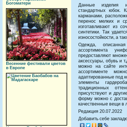
Богоматери
Данные изделия и
стандартных юбок. 
карманами, располож
перенос мелких и с
изготавливают из со
синтетики. Так удает
износостойкости, а та
Одежда, описанна
ассортимента униф
предоставляют множе
аксессуары, обувь и т
Весенние фестивали цветов
можно на сайте инт
в Европе
ассортименте можн
адаптированные под ко
элементы гардеро
традиционных отт
присутствуют и други
форму можно с достав
качественные вещи в 
Редакция 20.07.2022
Добавить себе закладку