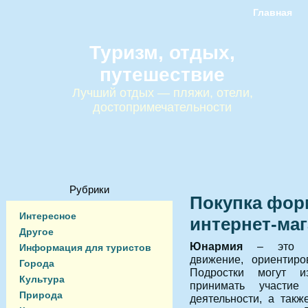
Главная
Туризм, отдых,
путешествие
Лучший отдых — пляжи, отели,
достопримечательности
Рубрики
Покупка фор
Интересное
интернет-ма
Другое
Юнармия
– это сов
Информация для туристов
движение, ориентиро
Города
Подростки могут и
Культура
принимать участие
Природа
деятельности, а такж