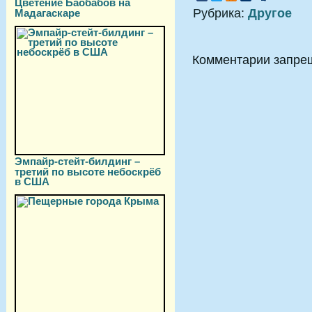
Цветение Баобабов на
Рубрика:
Другое
Мадагаскаре
Комментарии запре
Эмпайр-стейт-билдинг –
третий по высоте небоскрёб
в США