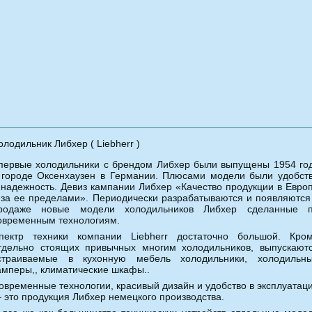
олодильник Либхер ( Liebherr )
первые холодильники с брендом Либхер были выпущены 1954 го
 городе Оксенхаузен в Германии. Плюсами модели были удобст
 надежность. Девиз кампании Либхер «Качество продукции в Евро
 за ее пределами». Периодически разрабатываются и появляются
родаже новые модели холодильников Либхер сделанные 
овременным технологиям.
пектр техники компании Liebherr достаточно большой. Кро
тдельно стоящих привычных многим холодильников, выпускают
страиваемые в кухонную мебель холодильники, холодильн
амперы,, климатические шкафы..
овременные технологии, красивый дизайн и удобство в эксплуатац
 это продукция Либхер немецкого производства.