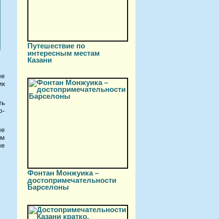
Путешествие по
интересным местам
Казани
ие
ик
ть
b-
не
ом
ие
Фонтан Монжуика –
достопримечательности
Барселоны