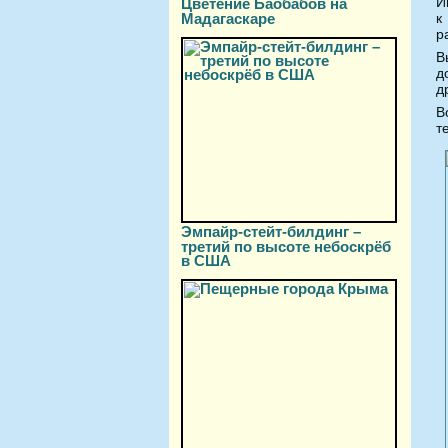
И
Цветение Баобабов на
Мадагаскаре
к
р
В
д
д
В
т
Эмпайр-стейт-билдинг –
третий по высоте небоскрёб
в США