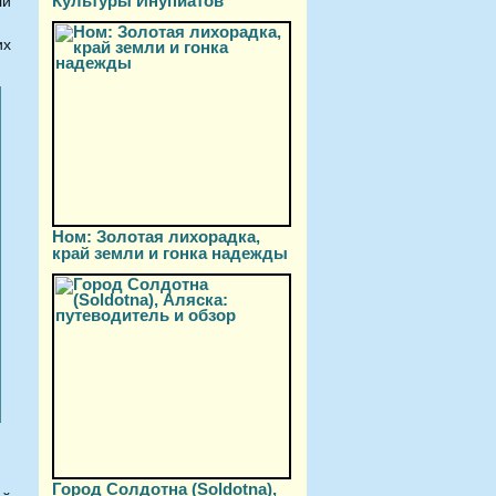
Культуры Инупиатов
ли
их
Ном: Золотая лихорадка,
край земли и гонка надежды
Город Солдотна (Soldotna),