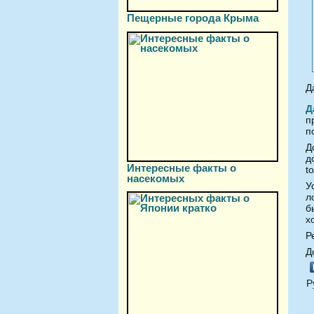
Пещерные города Крыма
Д
Д
п
п
Д
д
Интересные факты о
to
насекомых
У
л
б
х
Р
Д
Р