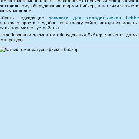
нтернет-магазин lb-total.ru представляет сервисный склад запчаст
 холодильному оборудованию фирмы Либхер, в наличии запчасти
азным моделям.
ыбрать подходящие
запчасти для холодильников liebhe
остаточно просто и удобно по каталогу сайта, исходя из модели
ругих параметров устройства.
остребованным элементом оборудования Либхер, являются датчи
емпературы.