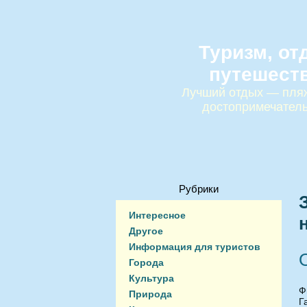
Туризм, от
путешест
Лучший отдых — пляж
достопримечател
Рубрики
Интересное
Другое
Информация для туристов
Города
Культура
Ф
Природа
Г