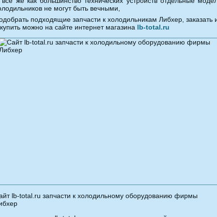
 все же как большинство технических устройств отдельные моде
олодильников не могут быть вечными,
одобрать подходящие запчасти к холодильникам Либхер, заказать 
 купить можно на сайте интернет магазина
lb-total.ru
айт lb-total.ru запчасти к холодильному оборудованию фирмы
ибхер