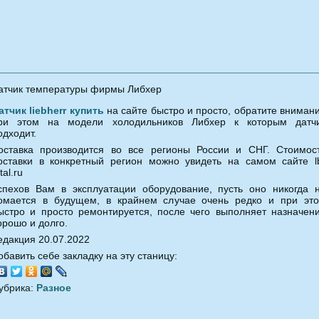
атчик температуры фирмы Либхер
атчик liebherr купить
на сайте быстро и просто, обратите вниман
ри этом на модели холодильников Либхер к которым датч
одходит.
оставка производится во все регионы России и СНГ. Стоимос
оставки в конкретный регион можно увидеть на самом сайте l
tal.ru
спехов Вам в эксплуатации оборудование, пусть оно никогда 
омается в будущем, в крайнем случае очень редко и при эт
ыстро и просто ремонтируется, после чего выполняет назначен
орошо и долго.
едакция 20.07.2022
обавить себе закладку на эту станицу:
убрика:
Разное