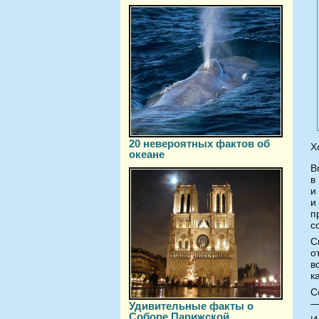
20 невероятных фактов об
Х
океане
В
в
и
и
п
с
С
о
в
к
С
—
Удивительные факты о
Соборе Парижской