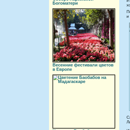
И
Богоматери
х
П
и
Весенние фестивали цветов
в Европе
С
Л