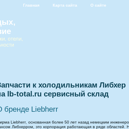
Главная
Карта сайта
О сайте
дых,
вие
и, отели,
ьности
Запчасти к холодильникам Либхер
на lb-total.ru сервисный склад
О бренде Liebherr
ирма Liebherr, основанная более 50 лет назад немецким инженер
ансом Либхерром, это корпорация работающая в ряде областей. 