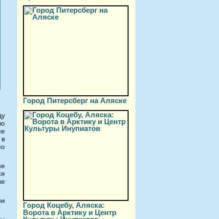
Город Питерсберг на Аляске
ду
во
пе
 в
по
ме
ся
ые
ии
Город Коцебу, Аляска:
Ворота в Арктику и Центр