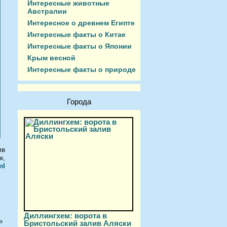
Интересные животные
Австралии
Интересное о древнем Египте
Интересные факты о Китае
Интересные факты о Японии
Крым весной
Интересные факты о природе
Города
ив
к,
ml
.
Диллингхем: ворота в
ь длительного сохранения ухоженного вида. В отличие от д
Бристольский залив Аляски