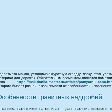
делать это можно, установив аккуратную оградку, лавку, стол, улож
атериал для дорожек. Обязательным элементом является памятни
цена
https://msk.danila-master.ru/articles/pamyatnik-cena.ht
оторого бывает разной, в зависимости от особенностей исполнения
Особенности гранитных надгробий
становка памятников на могилах – дань памяти, возможност