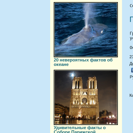
С
Г
у
О
2
20 невероятных фактов об
Д
океане
Р
К
Удивительные факты о
Соборе Парижской