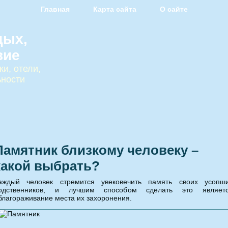
Главная
Карта сайта
О сайте
дых,
вие
и, отели,
ьности
Памятник близкому человеку –
какой выбрать?
аждый человек стремится увековечить память своих усопш
одственников, и лучшим способом сделать это являет
благораживание места их захоронения.