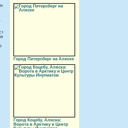
енным в различных (прямоугольных, округлых, резных) форм
а
ств. Прежде всего это:высокая прочность;сохранение формы
овым лучам;возможность выбора материала разной расцветки.
о можно встретить материал красного, розового, зеленого 
Город Питерсберг на Аляске
Город Коцебу, Аляска:
Ворота в Арктику и Центр