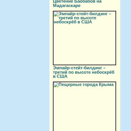
Цветение Баобабов на
Мадагаскаре
Эмпайр-стейт-билдинг –
третий по высоте небоскрёб
в США