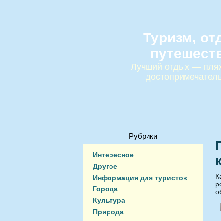
Туризм, от
путешест
Лучший отдых — пляж
достопримечател
Рубрики
Интересное
Другое
К
Информация для туристов
р
Города
о
Культура
Природа