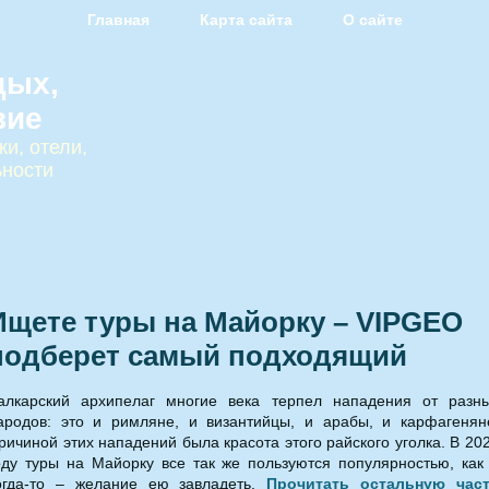
Главная
Карта сайта
О сайте
дых,
вие
и, отели,
ьности
Ищете туры на Майорку – VIPGEO
подберет самый подходящий
алкарский архипелаг многие века терпел нападения от разн
ародов: это и римляне, и византийцы, и арабы, и карфагенян
ричиной этих нападений была красота этого райского уголка. В 20
оду туры на Майорку все так же пользуются популярностью, как
огда-то – желание ею завладеть.
Прочитать остальную час