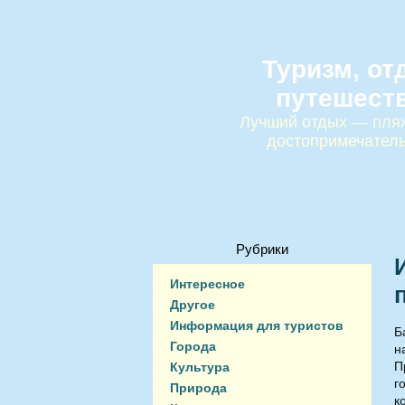
Туризм, от
путешест
Лучший отдых — пляж
достопримечател
Рубрики
Интересное
Другое
Информация для туристов
Б
Города
н
П
Культура
г
Природа
к