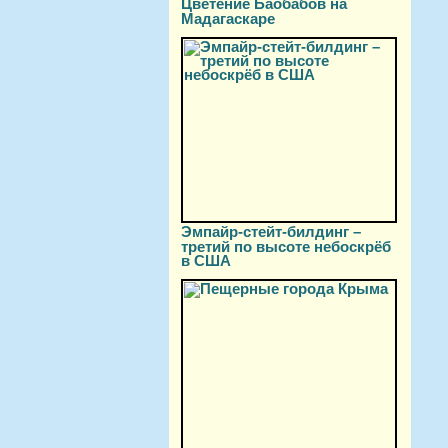
Цветение Баобабов на
Мадагаскаре
Эмпайр-стейт-билдинг –
третий по высоте небоскрёб
в США