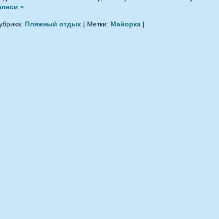
аписи »
убрика:
Пляжный отдых
| Метки:
Майорка
|