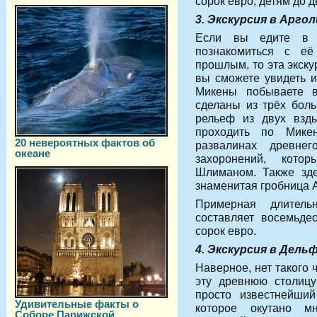
сорок евро, детям до 
3. Экскурсия в Аргол
Если вы едите в 
познакомиться с её
прошлым, то эта экску
вы сможете увидеть и
Микены побываете в
сделаны из трёх боль
рельеф из двух взд
проходить по Мике
20 невероятных фактов об
развалинах древне
океане
захоронений, кото
Шлиманом. Также зде
знаменитая гробница 
Примерная длитель
составляет восемьде
сорок евро.
4. Экскурсия в Дель
Наверное, нет такого 
эту древнюю столиц
просто известнейший
Удивительные факты о
которое окутано м
Соборе Парижской