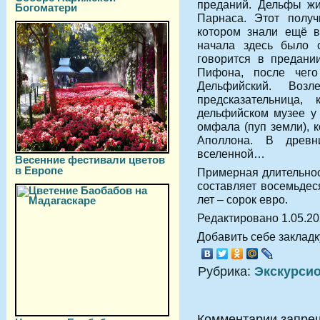
преданий. Дельфы жи
Богоматери
Парнаса. Этот получ
котором знали ещё в
начала здесь было 
говорится в предани
Пифона, после чего
Дельфийский. Воз
предсказательница,
дельфийском музее у 
омфала (пуп земли), 
Аполлона. В древн
вселенной…
Весенние фестивали цветов
в Европе
Примерная длительнос
составляет восемьдес
лет – сорок евро.
Редактировано 1.05.2
Добавить себе закладку
Рубрика:
Экскурси
Комментарии запре