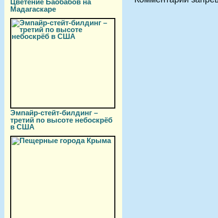
Цветение Баобабов на
Мадагаскаре
Эмпайр-стейт-билдинг –
третий по высоте небоскрёб
в США