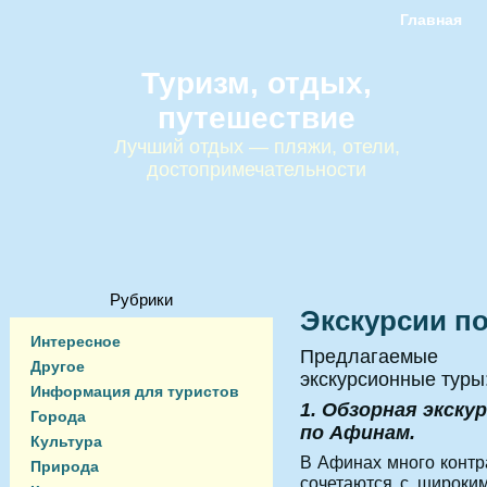
Главная
Туризм, отдых,
путешествие
Лучший отдых — пляжи, отели,
достопримечательности
Рубрики
Экскурсии п
Интересное
Предлагаемые
Другое
экскурсионные туры
Информация для туристов
1. Обзорная экску
Города
по Афинам.
Культура
В Афинах много контра
Природа
сочетаются с широким