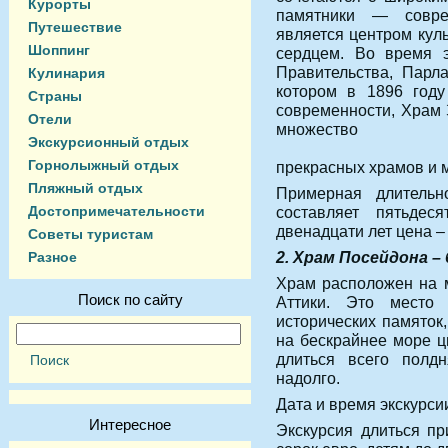
Курорты
памятники — совре
Путешествие
является центром куль
Шоппинг
сердцем. Во время э
Правительства, Парла
Кулинария
котором в 1896 год
Страны
современности, Храм 
Отели
множество
Экскурсионный отдых
Горнолыжный отдых
прекрасных храмов и 
Пляжный отдых
Примерная длительн
Достопримечательности
составляет пятьдес
двенадцати лет цена –
Советы туристам
2. Храм Посейдона –
Разное
Храм расположен на 
Поиск по сайту
Аттики. Это место
исторических памяток
на бескрайнее море ц
длиться всего полдн
надолго.
Дата и время экскурси
Интересное
Экскурсия длиться пр