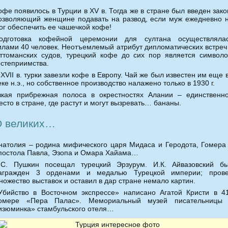
офе появилось в Турции в XV в. Тогда же в стране был введен зако
озволяющий женщине подавать на развод, если муж ежедневно 
ог обеспечить ее чашечкой кофе!
одготовка кофейной церемонии для султана осуществляла
илами 40 человек. Неотъемлемый атрибут дипломатических встреч
ттоманских судов, турецкий кофе до сих пор является символ
остеприимства.
 XVII в. турки завезли кофе в Европу. Чай же был известен им еще в
еке н.э., но собственное производство налажено только в 1930 г.
зкая прибрежная полоса в окрестностях Алании – единственн
есто в стране, где растут и могут вызревать… бананы.
О великих…
натолия – родина мифического царя Мидаса и Геродота, Гомера
постола Павла, Эзопа и Омара Хайама…
.С. Пушкин посещал турецкий Эрзурум. И.К. Айвазовский б
агражден 3 орденами и медалью Турецкой империи; пров
ножество выставок и оставил в дар стране немало картин.
Убийство в Восточном экспрессе» написано Агатой Кристи в 4
омере «Пера Палас». Мемориальный музей писательницы
изюминка» стамбульского отеля…