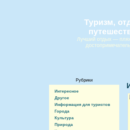
Туризм, от
путешест
Лучший отдых — пляж
достопримечател
Рубрики
Интересное
Другое
Информация для туристов
Города
Культура
Природа