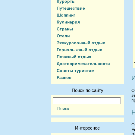
Курорты
Путешествие
Шоппинг
Кулинария
Страны
Отели
Экскурсионный отдых
Горнолыжный отдых
Пляжный отдых
Достопримечательности
Советы туристам
И
Разное
Поиск по сайту
О
э
п
С
Интересное
Е
(