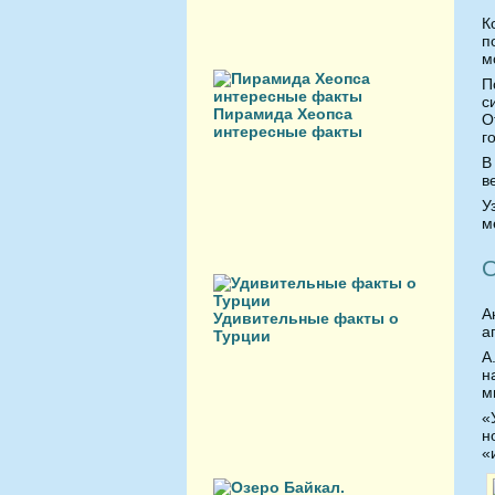
К
п
м
П
с
Пирамида Хеопса
О
интересные факты
г
В
в
У
м
А
Удивительные факты о
а
Турции
А
н
м
«
н
«