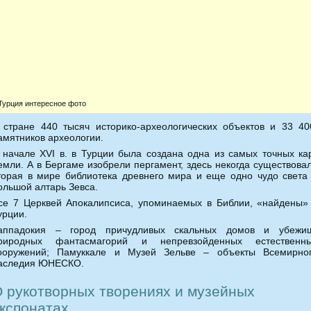
Турция интересное фото
 стране 440 тысяч историко-археологических объектов и 33 4
амятников археологии.
 начале XVI в. в Турции была создана одна из самых точных ка
емли. А в Бергаме изобрели пергамент, здесь некогда существова
торая в мире библиотека древнего мира и еще одно чудо света
ольшой алтарь Зевса.
се 7 Церквей Апокалипсиса, упоминаемых в Библии, «найдены»
урции.
аппадокия – город причудливых скальных домов и убежи
риродных фантасмагорий и непревзойденных естественн
ооружений; Памуккале и Музей Зельве – объекты Всемирно
аследия ЮНЕСКО.
 рукотворных творениях и музейных
кспонатах…