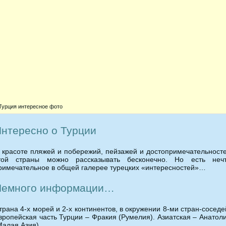
Турция интересное фото
нтересно о Турции
 красоте пляжей и побережий, пейзажей и достопримечательност
той страны можно рассказывать бесконечно. Но есть неч
римечательное в общей галерее турецких «интересностей»…
Немного информации…
трана 4-х морей и 2-х континентов, в окружении 8-ми стран-соседе
вропейская часть Турции – Фракия (Румелия). Азиатская – Анатол
Малая Азия).