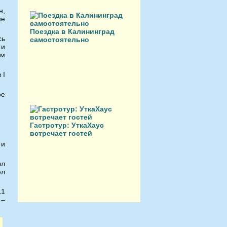
н,
не
Поездка в Калининград
сь
самостоятельно
 и
ом
 I
ое
Гастротур: УткаХаус
встречает гостей
 и
ыл
ел
11
 –