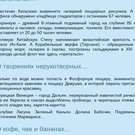
естечко Каталхюк знаменито галереей пещерных рисунков. А
фесе обнаружено кладбище гладиаторов с останками 67 человек.
еринкую – древний 8-этажный подземный город на глубине 85 
омнаты и часовня, склады, коммуникации, тоннели. Его вместимос
оставляет от 20 до 50 тысяч человек.
еликую Китайскую Стену напоминает византийская крепость 
тесе Ич-Кале. А Корабельные верфи (Терсане) – обращенные
торону моря, галереи в скалах, построены сельджуками в XIII 
екогда целый флот мог здесь «прятаться».
 творениях нерукотворных…
олько по воде можно попасть в Фосфорную пещеру, знаменит
ветящимися камнями и пещеру Девушек, в которой пираты прята
охищенных красавиц.
урецкая Венеция – город Дальян, перерезанный извилистой речко
а ее берегах в скалах выдолблены гробницы, а черепашьи пляжи
есто кладки яиц каретта-каретта.
олубая Лагуна. Зеленый Каньон. Долина Бабочек. Подземн
сточники Мармариса…
 кофе, чае и бананах…