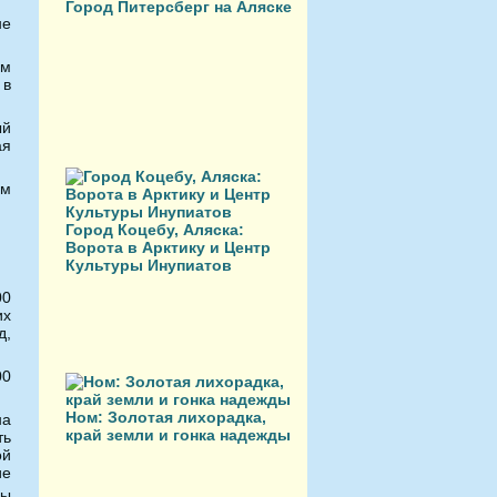
Город Питерсберг на Аляске
не
ом
 в
ый
ая
ем
Город Коцебу, Аляска:
Ворота в Арктику и Центр
Культуры Инупиатов
00
их
д,
00
Ном: Золотая лихорадка,
на
край земли и гонка надежды
ть
ой
ие
ды