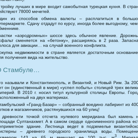
 тройку лучших в мире входит самобытная турецкая кухня. В стра
ействуют 78000 мечетей.
дин из способов обмена валюты – расплатиться в больш
упермаркете. Сдачу отдадут по курсу, иногда более выгодному, чем
бменнике.
частки «аэродромных» шоссе здесь обычное явление. Дорожн
сфальт сменяется на «бетонку», расширяясь в 2 раза. Запасн
олоса для авиации… на случай военного конфликта.
окупка недвижимости в стране является достаточным основани
ля получения вида на жительство.
О Стамбуле…
го называли и Константинополь, и Византий, и Новый Рим. За 20
ет он (единственный в мире) «успел побыть» столицей трех велик
мперий. В 2010 г. носил титул культурной столицы Европы. Горо
асположенный на двух материках.
тамбульский «Гранд-Базар» – собранный воедино лабиринт из 40
отков и магазинчиков, растянувшихся на 60 улиц!
 древности точкой отсчета нулевого меридиана был камень 
лощади Султанахмет. А в самом сердце одноименного района ес
еприметное здание. Лестница ведет в подземелье византийск
истерны – древнего городского хранилища воды. Помещен
3
азмером 143 на 65 м вмещает ее 100 тыс. м
. Мириа