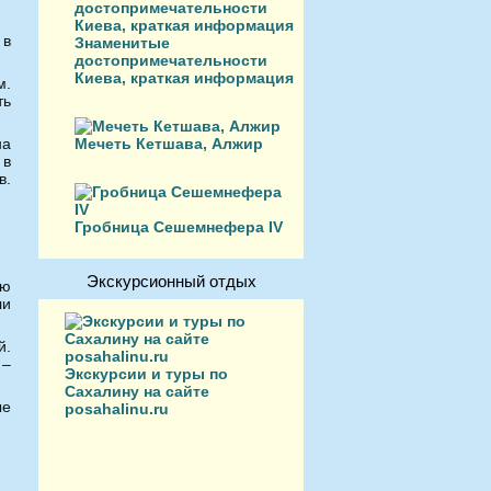
 в
Знаменитые
достопримечательности
Киева, краткая информация
м.
ть
на
Мечеть Кетшава, Алжир
 в
в.
Гробница Сешемнефера IV
Экскурсионный отдых
ую
ли
й.
 –
Экскурсии и туры по
Сахалину на сайте
ые
posahalinu.ru