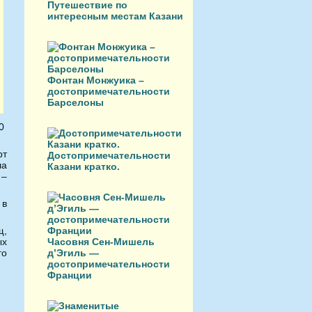
Путешествие по
интересным местам Казани
Фонтан Монжуика –
достопримечательности
Барселоны
00
рт
Достопримечательности
ла
Казани кратко.
 –
 в
щ,
ых
Часовня Сен-Мишель
го
д’Эгиль —
достопримечательности
Франции