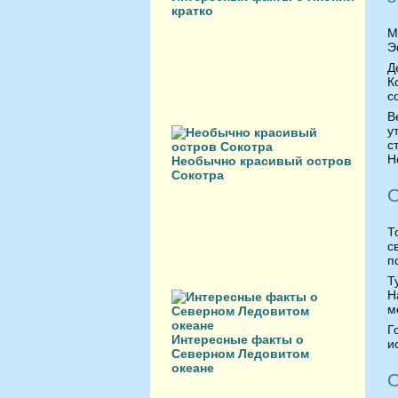
кратко
М
Э
Д
К
с
В
у
с
Н
Необычно красивый остров
Сокотра
О
Т
с
п
Т
Н
м
Г
Интересные факты о
и
Северном Ледовитом
океане
О