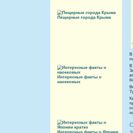
Пещерные города Крыма
В
п
В
З
в
Интересные факты о
б
насекомых
В
Т
К
п
с
н
О
э
Интересных факты о Японии