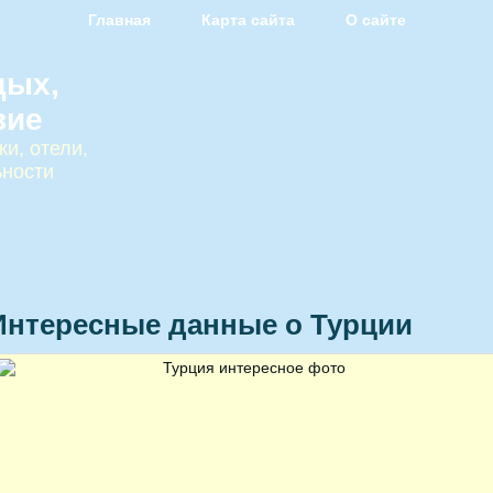
Главная
Карта сайта
О сайте
дых,
вие
и, отели,
ьности
Интересные данные о Турции