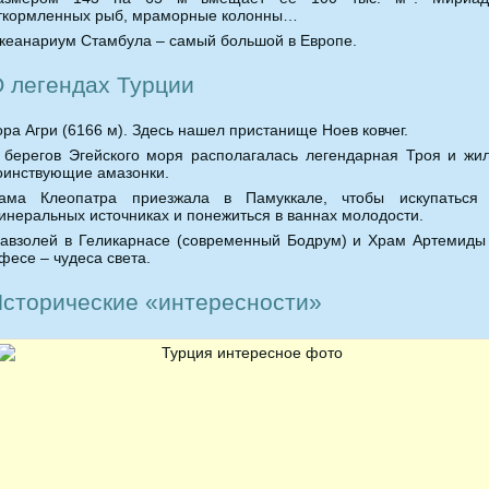
ткормленных рыб, мраморные колонны…
кеанариум Стамбула – самый большой в Европе.
 легендах Турции
ора Агри (6166 м). Здесь нашел пристанище Ноев ковчег.
 берегов Эгейского моря располагалась легендарная Троя и жи
оинствующие амазонки.
ама Клеопатра приезжала в Памуккале, чтобы искупаться
инеральных источниках и понежиться в ваннах молодости.
авзолей в Геликарнасе (современный Бодрум) и Храм Артемиды
фесе – чудеса света.
сторические «интересности»