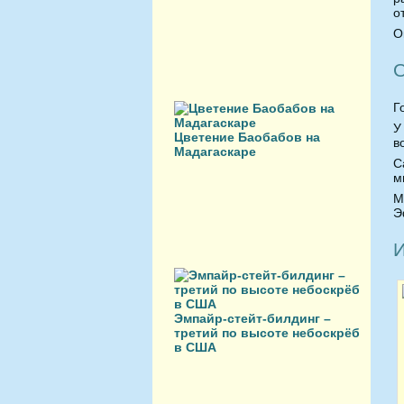
о
О
О
Г
У
Цветение Баобабов на
в
Мадагаскаре
С
м
М
Э
И
Эмпайр-стейт-билдинг –
третий по высоте небоскрёб
в США