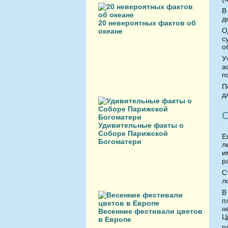
В
д
20 невероятных фактов об
О
океане
с
о
У
а
п
П
д
Удивительные факты о
Соборе Парижской
Е
Богоматери
л
и
р
С
л
В
п
н
Весенние фестивали цветов
Ц
в Европе
р