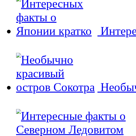
Интере
Необыч