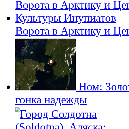
Ворота в Арктику и Це
Ном: Золо
гонка надежды