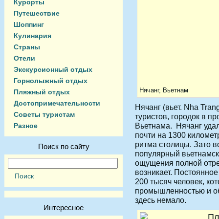
Курорты
Путешествие
Шоппинг
Кулинария
Страны
Отели
Экскурсионный отдых
Горнолыжный отдых
Нячанг, Вьетнам
Пляжный отдых
Достопримечательности
Нячанг (вьет. Nha Tra
Советы туристам
туристов, городок в п
Вьетнама.
Нячанг удал
Разное
почти на 1300 километр
ритма столицы. Зато в
Поиск по сайту
популярный вьетнамск
ощущения полной отре
возникает. Постоянное
200 тысяч человек, ко
промышленностью и об
здесь немало.
Интересное