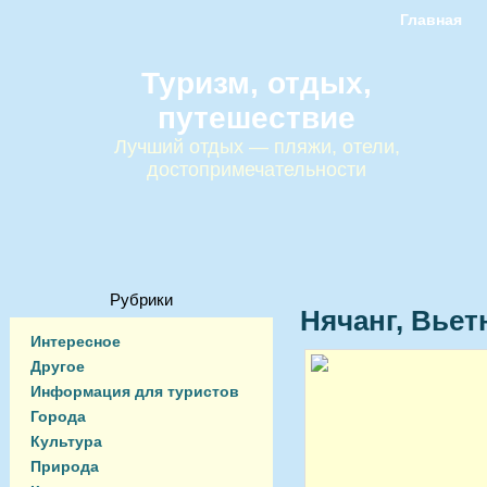
Главная
Туризм, отдых,
путешествие
Лучший отдых — пляжи, отели,
достопримечательности
Рубрики
Нячанг, Вьет
Интересное
Другое
Информация для туристов
Города
Культура
Природа