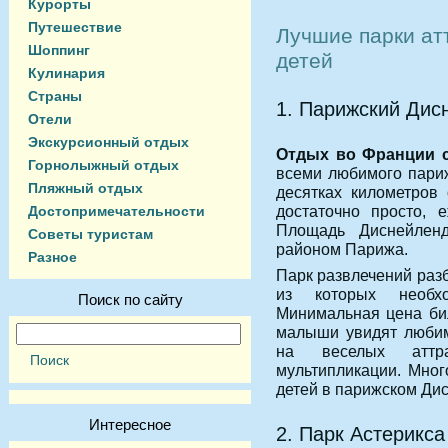
Курорты
Путешествие
Лучшие парки ат
Шоппинг
детей
Кулинария
Страны
1. Парижский Дис
Отели
Экскурсионный отдых
Отдых во Франции 
Горнолыжный отдых
всеми любимого париж
Пляжный отдых
десятках километров
достаточно просто, 
Достопримечательности
Площадь Диснейлен
Советы туристам
районом Парижа.
Разное
Парк развлечений разб
из которых необхо
Поиск по сайту
Минимальная цена бил
малыши увидят любим
на веселых аттр
мультипликации. Мног
детей в парижском Ди
Интересное
2. Парк Астерикса