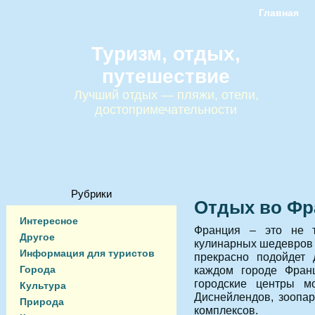
Главная
Туризм, отдых,
путешествие
Лучший отдых — пляжи, отели,
достопримечательности
Рубрики
Отдых во Фр
Интересное
Франция – это не т
Другое
кулинарных шедевров и
Информация для туристов
прекрасно подойдет 
Города
каждом городе Франц
городские центры мо
Культура
Диснейлендов, зоопар
Природа
комплексов.