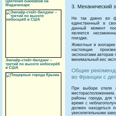
Цветение Баобабов на
Мадагаскаре
3. Механический 
Не так давно во ф
единственный в сво
данный момент пос
является несомнен
поездке.
Животные в зоопарке
настоящие произв
экспонатами авторам 
минимальный вес эксп
Эмпайр-стейт-билдинг –
третий по высоте небоскрёб
в США
Общие рекоменд
во Франции с де
При выборе отеля и
месторасположением
районы города, для т
время с неблагополуч
должен находиться п
увеселительными заве