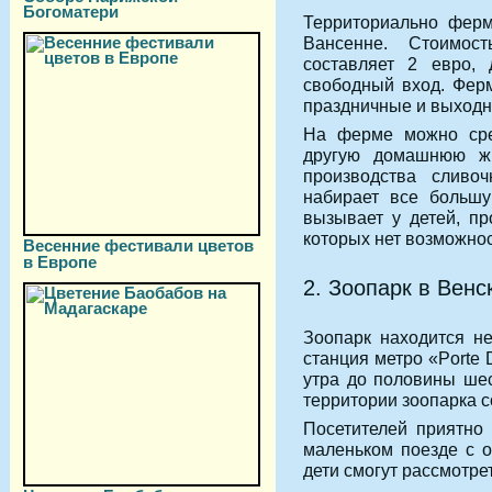
Богоматери
Территориально ферм
Вансенне. Стоимос
составляет 2 евро, 
свободный вход. Ферм
праздничные и выходн
На ферме можно сред
другую домашнюю жи
производства сливо
набирает все большу
вызывает у детей, п
которых нет возможнос
Весенние фестивали цветов
в Европе
2. Зоопарк в Венс
Зоопарк находится н
станция метро «Porte 
утра до половины ше
территории зоопарка с
Посетителей приятно 
маленьком поезде с о
дети смогут рассмотре