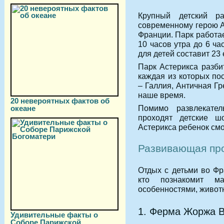
Крупный детский ра
современному герою Ас
Франции. Парк работае
10 часов утра до 6 ча
для детей составит 23 
Парк Астерикса разби
каждая из которых по
– Галлия, Античная Г
наше время.
20 невероятных фактов об
Помимо развлекател
океане
проходят детские ш
Астерикса ребенок смо
Развивающая про
Отдых с детьми во Фр
кто познакомит м
особенностями, живот
1. Ферма Жоржа 
Удивительные факты о
Соборе Парижской