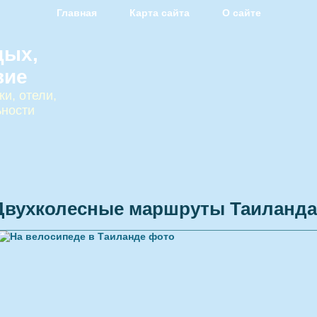
Главная
Карта сайта
О сайте
дых,
вие
и, отели,
ьности
Двухколесные маршруты Таиланда