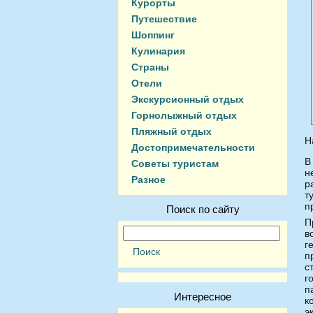
Курорты
Путешествие
Шоппинг
Кулинария
Страны
Отели
Экскурсионный отдых
Горнолыжный отдых
Пляжный отдых
Н
Достопримечательности
В
Советы туристам
н
Разное
р
т
п
Поиск по сайту
П
в
г
п
с
г
п
Интересное
к
э