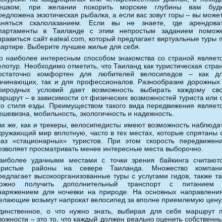
ешком; при желании покорить морские глубины вам буд
редложена экзотическая рыбалка, а если вас зовут горы – вы може
аняться скалолазанием. Если вы не знаете, где арендова
партаменты в Таиланде с этим непростым заданием помож
правиться сайт eateal.com, который предлагает виртуальные туры 
вартире. Выберите лучшее жилье для себя.
о наиболее интересным способом знакомства со страной являет
елотур. Необходимо отметить, что Таиланд как туристическая стра
остаточно комфортен для любителей велосипедов – как д
ачинающих, так и для профессионалов. Разнообразие дорожных
риродных условий дает возможность выбирать каждому св
аршрут – в зависимости от физических возможностей туриста или 
го стиля езды. Преимуществом такого вида передвижения являет
ешевизна, мобильность, экологичность и надежность.
ак же, как и трекеры, велосипедисты имеют возможность наблюда
кружающий мир вплотную, часто в тех местах, которые спрятаны 
лаз «стационарных» туристов. При этом скорость передвижен
озволяет просматривать менее интересные места выборочно.
аиболее удачными местами с точки зрения байкинга считают
ористые районы на севере Таиланда. Множество компан
редлагает высокоорганизованные туры с услугами гидов, также т
ожно получить дополнительный транспорт с питанием
наряжением для ночевки на природе. На основных направлени
елающие возьмут напрокат велосипед за вполне приемлемую цену
динственное, о что нужно знать, выбирая для себя маршрут 
ложности – это то, что каждый должен реально оценить собственн