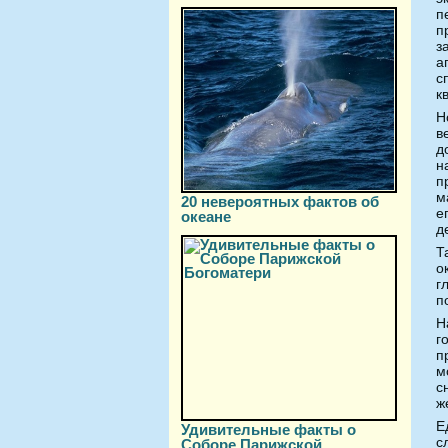
п
п
з
а
с
к
Н
в
д
н
п
м
20 невероятных фактов об
е
океане
д
Т
о
г
п
Н
г
п
м
с
ж
Е
Удивительные факты о
с
Соборе Парижской