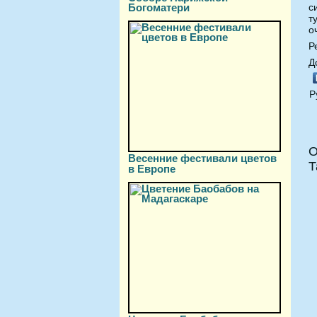
Богоматери
с
т
о
Р
Д
Р
О
Весенние фестивали цветов
Т
в Европе