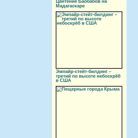
Цветение Баобабов на
Мадагаскаре
Эмпайр-стейт-билдинг –
третий по высоте небоскрёб
в США