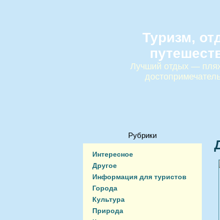
Туризм, от
путешест
Лучший отдых — пляж
достопримечател
Рубрики
Интересное
Другое
Информация для туристов
Города
Культура
Природа