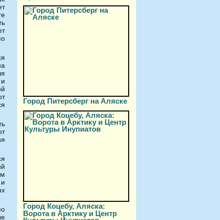
ет
те
ть
ет
по
ся
на
ля
 и
ой
от
Город Питерсберг на Аляске
ся
ть
от
ия
ся
ий
ам
 и
ях
.
Город Коцебу, Аляска:
по
Ворота в Арктику и Центр
ые