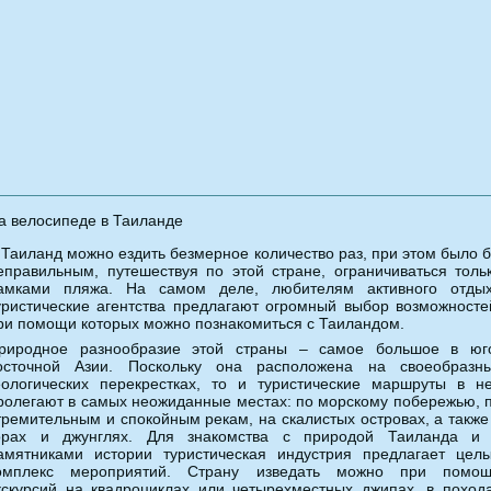
а велосипеде в Таиланде
 Таиланд можно ездить безмерное количество раз, при этом было 
еправильным, путешествуя по этой стране, ограничиваться толь
амками пляжа. На самом деле, любителям активного отды
уристические агентства предлагают огромный выбор возможносте
ри помощи которых можно познакомиться с Таиландом.
риродное разнообразие этой страны – самое большое в юг
осточной Азии. Поскольку она расположена на своеобразн
еологических перекрестках, то и туристические маршруты в н
ролегают в самых неожиданные местах: по морскому побережью, 
тремительным и спокойным рекам, на скалистых островах, а также
орах и джунглях. Для знакомства с природой Таиланда и
амятниками истории туристическая индустрия предлагает цел
омплекс мероприятий. Страну изведать можно при помо
кскурсий на квадроциклах или четырехместных джипах, в поход