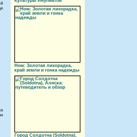
Культуры Инупиатов
ей
де
Ном: Золотая лихорадка,
край земли и гонка надежды
ка
ак
Город Солдотна (Soldotna),