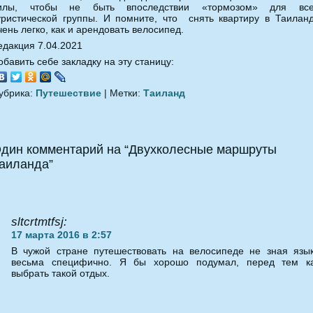
илы, чтобы не быть впоследствии «тормозом» для вс
уристической группы. И помните, что снять квартиру в Таилан
чень легко, как и арендовать велосипед.
едакция 7.04.2021
обавить себе закладку на эту станицу:
убрика:
Путешествие
| Метки:
Таиланд
дин комментарий на “Двухколесные маршруты
аиланда”
sltcrtmtfsj:
17 марта 2016 в 2:57
В чужой стране путешествовать на велосипеде не зная язы
весьма специфично. Я бы хорошо подумал, перед тем к
выбрать такой отдых.