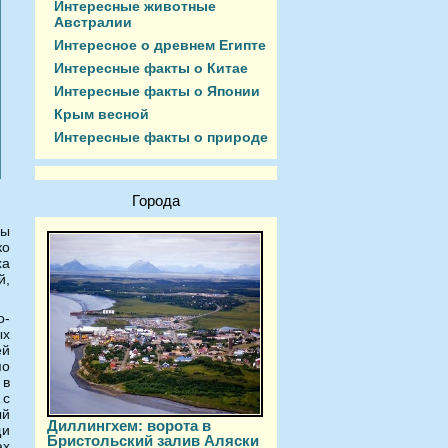
Интересные животные
Австралии
Интересное о древнем Египте
Интересные факты о Китае
Интересные факты о Японии
Крым весной
Интересные факты о природе
Города
бы
ко
ха
й,
о-
ых
ей
по
 в
 с
ый
Диллингхем: ворота в
щи
Бристольский залив Аляски
ах