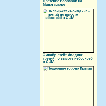
Цветение Баобабов на
Мадагаскаре
Эмпайр-стейт-билдинг –
третий по высоте небоскрёб
в США