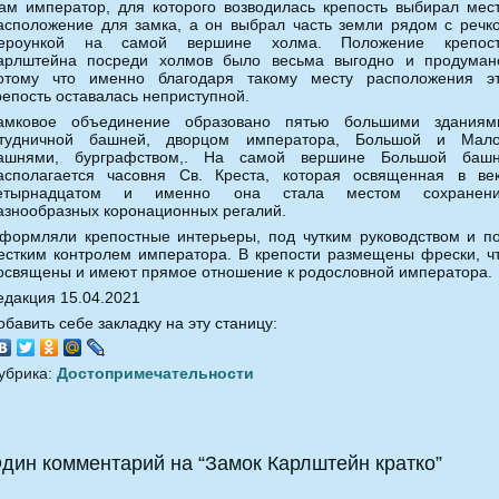
ам император, для которого возводилась крепость выбирал мес
асположение для замка, а он выбрал часть земли рядом с речк
ероункой на самой вершине холма. Положение крепос
арлштейна посреди холмов было весьма выгодно и продуман
отому что именно благодаря такому месту расположения э
репость оставалась неприступной.
амковое объединение образовано пятью большими зданиям
тудничной башней, дворцом императора, Большой и Мал
ашнями, бурграфством,. На самой вершине Большой баш
асполагается часовня Св. Креста, которая освященная в ве
етырнадцатом и именно она стала местом сохранен
азнообразных коронационных регалий.
формляли крепостные интерьеры, под чутким руководством и п
естким контролем императора. В крепости размещены фрески, ч
освящены и имеют прямое отношение к родословной императора.
едакция 15.04.2021
обавить себе закладку на эту станицу:
убрика:
Достопримечательности
дин комментарий на “Замок Карлштейн кратко”