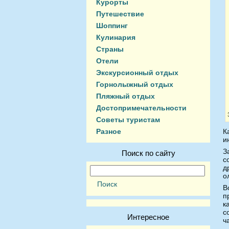
Курорты
Путешествие
Шоппинг
Кулинария
Страны
Отели
Экскурсионный отдых
Горнолыжный отдых
Пляжный отдых
Достопримечательности
Советы туристам
Разное
К
и
З
Поиск по сайту
с
д
о
В
п
к
с
Интересное
ч