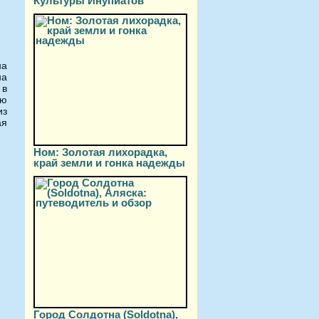
Культуры Инупиатов
на
на
 в
ую
из
ая
Ном: Золотая лихорадка,
край земли и гонка надежды
Город Солдотна (Soldotna),