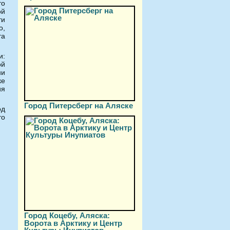
то
ой
ти
о,
та
и:
ой
ни
ке
ия
Город Питерсберг на Аляске
од
то
Город Коцебу, Аляска:
Ворота в Арктику и Центр