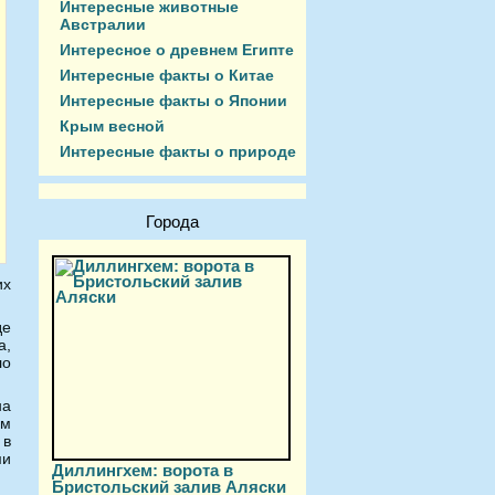
Интересные животные
Австралии
Интересное о древнем Египте
Интересные факты о Китае
Интересные факты о Японии
Крым весной
Интересные факты о природе
Города
их
де
а,
ло
на
ем
 в
ми
Диллингхем: ворота в
Бристольский залив Аляски