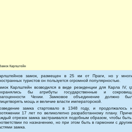
Замок Карлштейн
арлштейнов замок, размещен в 25 км от Праги, но у мног
ностранных туристов он пользуется огромной популярностью.
амок Карлштейн возводился в виде резиденции для Карла IV, г
охранялись бы атрибуты государственные и сокровищ
рагоценности Чехии. Замковое объединение должно бы
лицетворять мощь и величие власти императорской.
озведение замка стартовало в 1348 году, и продолжалось 
ротяжении 17 лет по великолепно разработанному плану. Прич
аждый отрезок замка застраивался подобным образом, чтобы быть
оответствии по назначению, но при этом быть в гармонии с други
астями замка.