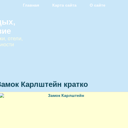
Главная
Карта сайта
О сайте
дых,
вие
и, отели,
ьности
Замок Карлштейн кратко