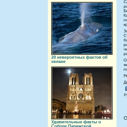
С
р
Б
К
п
к
З
С
б
р
ч
р
20 невероятных фактов об
О
океане
ж
п
Р
Д
Р
О
Удивительные факты о
Соборе Парижской