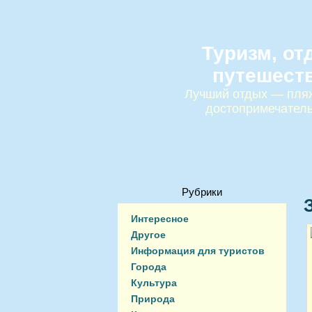
Туризм, от
путешест
Лучший отдых — пляж
достопримечател
Рубрики
Интересное
Другое
Информация для туристов
Города
Культура
Природа