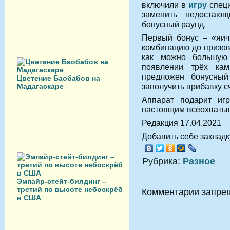
включили в
игру
специ
заменить недостаю
бонусный раунд.
Первый бонус – «яич
комбинацию до призов
как можно большую 
появлении трёх кам
предложен бонусный
Цветение Баобабов на
заполучить прибавку с
Мадагаскаре
Аппарат подарит иг
настоящим всеохваты
Редакция 17.04.2021
Добавить себе закладку
Рубрика:
Разное
Эмпайр-стейт-билдинг –
третий по высоте небоскрёб
Комментарии запре
в США