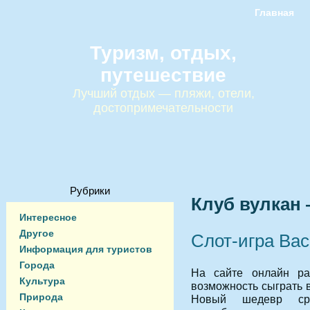
Главная
Туризм, отдых,
путешествие
Лучший отдых — пляжи, отели,
достопримечательности
Рубрики
Клуб вулкан 
Интересное
Другое
Слот-игра Bac
Информация для туристов
Города
На сайте онлайн ра
Культура
возможность сыграть в
Природа
Новый шедевр сре