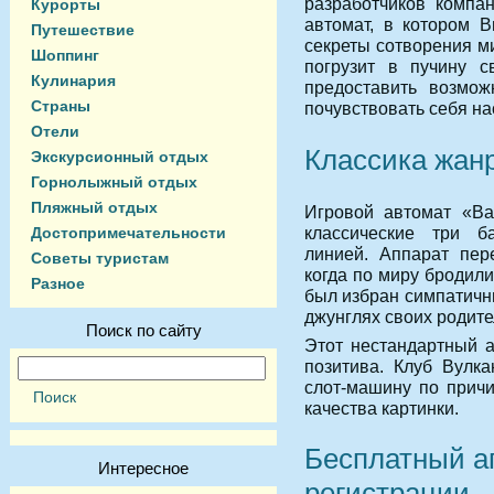
разработчиков компан
Курорты
автомат, в котором 
Путешествие
секреты сотворения м
Шоппинг
погрузит в пучину с
Кулинария
предоставить возмож
Страны
почувствовать себя н
Отели
Классика жан
Экскурсионный отдых
Горнолыжный отдых
Пляжный отдых
Игровой автомат «Bac
классические три б
Достопримечательности
линией. Аппарат пер
Советы туристам
когда по миру бродил
Разное
был избран симпатичн
джунглях своих родите
Поиск по сайту
Этот нестандартный а
позитива. Клуб Вулк
слот-машину по причи
качества картинки.
Бесплатный ап
Интересное
регистрации