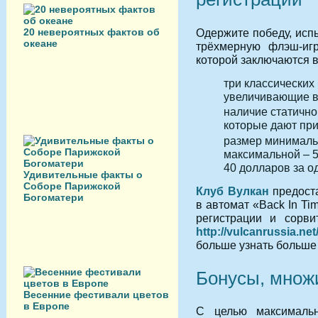
Одержите победу, исп
20 невероятных фактов об
океане
трёхмерную флэш-игр
которой заключаются в
три классических
увеличивающие в
наличие статично
которые дают пр
размер минимальн
максимальной – 5
40 долларов за од
Удивительные факты о
Соборе Парижской
Клуб Вулкан
предоста
Богоматери
в автомат «Back In Ti
регистрации и сорви
http://vulcanrussia.ne
больше узнать больше 
Бонусы, множ
Весенние фестивали цветов
в Европе
С целью максимальн