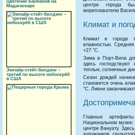
Цветение Баобабов на
центре города бы
Мадагаскаре
мореплавателю Васил
Климат и пого
Климат в городе т
влажностью. Средняя
+27 °С.
Зима в Порт-Вила дл
здесь господствуют 
теплые, солнечные дни
Эмпайр-стейт-билдинг –
третий по высоте небоскрёб
Сезон дождей начина
в США
становится очень вла
°С. Ливни заканчивают
Достопримеча
Главные артефакт
Национальном музее; 
центре Вануату. Здес
художников, скульпто