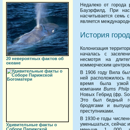
Недалеко от города 
Бауэрфилд. При нас
насчитывается семь с
является международ
История горо
Колонизация территор
началась с заселен
20 невероятных фактов об
несмотря на длите
океане
коммерческим центром
В 1906 году Вила был
ней расположилось п
время была узкой
компании
Burns Philp
Новых Гебрид (фр.
So
Это был бедный го
бродягами и выпущ
преступниками.
В 1930-е годы числен
уменьшаться, сейчас и
Удивительные факты о
Соборе Парижской
меньше 1 000 чел