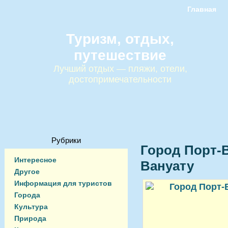
Главная
Туризм, отдых,
путешествие
Лучший отдых — пляжи, отели,
достопримечательности
Рубрики
Город Порт-
Интересное
Вануату
Другое
Информация для туристов
Города
Культура
Природа