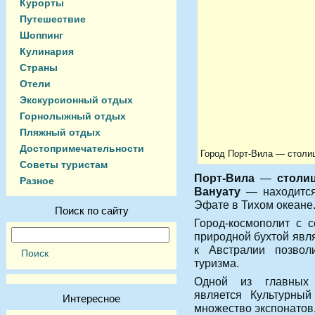
Курорты
Путешествие
Шоппинг
Кулинария
Страны
Отели
Экскурсионный отдых
Горнолыжный отдых
Пляжный отдых
Достопримечательности
Город Порт-Вила — столи
Советы туристам
Порт-Вила
—
столи
Разное
Вануату
— находится
Эфате в Тихом океане
Поиск по сайту
Город-космополит с 
природной бухтой явл
к Австралии позвол
туризма.
Одной из главных 
является Культурный
Интересное
множество экспонатов,