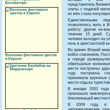
Богоматери
представитель Велико
элиты с подачей кокт
их жён стала популярн
Единственными лю
позволялось жить в В
работу; другие ни-в
течение 15 дней. Су
человек выходил на ул
ночь в арестантской к
Во время Второй мир
войск союзников. Посл
Весенние фестивали цветов
в Европе
в городе развернуло
обветшалые колониал
месте построены здан
году построена гл
принимала круизные с
место отдыха туристов
В январе 2002 года 
произошло землетрясе
близлежащей местност
В 2009 году, в ч
дипломатических отн