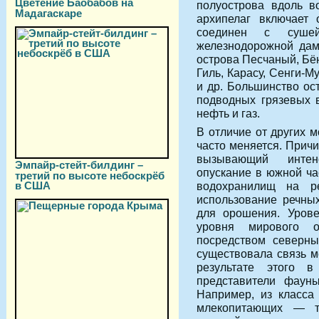
Цветение Баобабов на
полуострова вдоль в
Мадагаскаре
архипелаг включает
соединен с сушей
железнодорожной дам
острова Песчаный, Бёю
Гиль, Карасу, Сенги-М
и др. Большинство ос
подводных грязевых 
нефть и газ.
В отличие от других 
часто меняется. Прич
вызывающий интенс
Эмпайр-стейт-билдинг –
опускание в южной ча
третий по высоте небоскрёб
в США
водохранилищ на р
использование речны
для орошения. Урове
уровня мирового о
посредством северн
существовала связь 
результате этого 
представители фаун
Например, из класса 
млекопитающих — т