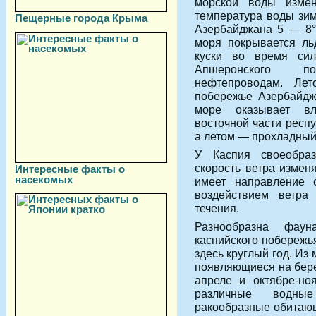
морской воды изме
температура воды зим
Пещерные города Крыма
Азербайджана 5 — 8°
моря покрывается ль
куски во время си
Апшеронского по
нефтепроводам. Ле
побережье Азербайдж
море оказывает в
восточной части респ
а летом — прохладный
У Каспия своеобра
скорость ветра изменя
Интересные факты о
насекомых
имеет направление с
воздействием ветра
течения.
Разнообразна фау
каспийского побережья
здесь круглый год. Из
появляющиеся на бере
апреле и октябре-но
различные водны
ракообразные обитающ