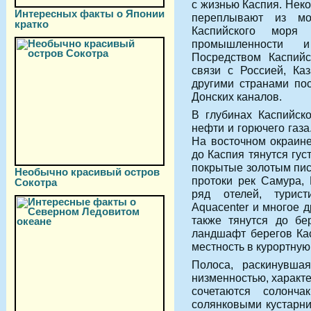
с жизнью Каспия. Нек
Интересных факты о Японии
переплывают из м
кратко
Каспийского моря
промышленности и
Посредством Каспийс
связи с Россией, Ка
другими странами пос
Донских каналов.
В глубинах Каспийск
нефти и горючего газа
На восточном окраин
до Каспия тянутся гу
покрытые золотым писк
Необычно красивый остров
протоки рек Самура, 
Сокотра
ряд отелей, туристи
Aquacenter и многое 
также тянутся до бе
ландшафт берегов Ка
местность в курортную 
Полоса, раскинувша
низменностью, характ
сочетаются солонч
солянковыми кустарни