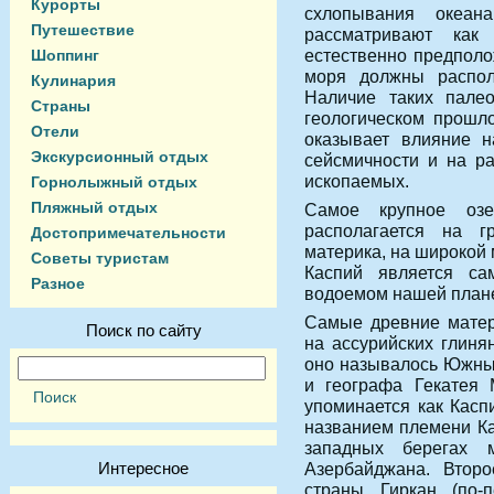
Курорты
схлопывания океан
Путешествие
рассматривают как
естественно предполож
Шоппинг
моря должны распола
Кулинария
Наличие таких палео
Страны
геологическом прошло
Отели
оказывает влияние н
Экскурсионный отдых
сейсмичности и на р
ископаемых.
Горнолыжный отдых
Пляжный отдых
Самое крупное оз
располагается на г
Достопримечательности
материка, на широкой
Советы туристам
Каспий является с
Разное
водоемом нашей план
Самые древние матер
Поиск по сайту
на ассурийских глиня
оно называлось Южным
и географа Гекатея М
упоминается как Касп
названием племени Ка
западных берегах 
Интересное
Азербайджана. Второ
страны Гиркан (по-