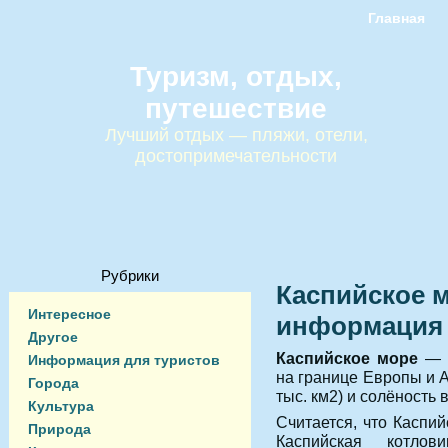
Главная
Туризм, отдых,
путешествие
Лучший отдых — пляжи, отели,
достопримечательности
Рубрики
Каспийское 
Интересное
информация
Другое
Каспийское море
— в
Информация для туристов
на границе Европы и А
Города
тыс. км2) и солёность 
Культура
Считается, что Каспи
Природа
Каспийская котлов