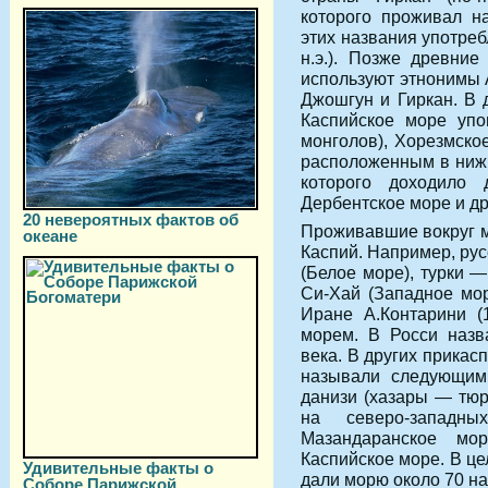
которого проживал н
этих названия употреб
н.э.). Позже древние
используют этнонимы 
Джошгун и Гиркан. В 
Каспийское море упо
монголов), Хорезмско
расположенным в нижн
которого доходило 
Дербентское море и др
20 невероятных фактов об
Проживавшие вокруг м
океане
Каспий. Например, ру
(Белое море), турки 
Си-Хай (Западное мор
Иране А.Контарини (1
морем. В Росси назв
века. В других прикас
называли следующим
данизи (хазары — тюр
на северо-запад
Мазандаранское мо
Каспийское море. В ц
Удивительные факты о
дали морю около 70 на
Соборе Парижской