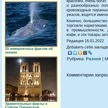
красочен, очень богат
и разнообразных поп
кровожадные пираньи
ужасов, водятся именно
Конечно, большинство
торговли наркотиками
в промышленности, 
кофе, и эти товары ак
Редакция 16.01.2022
Добавить себе закладку
20 невероятных фактов об
океане
Рубрика:
Разное
| М
Комментарии запре
Удивительные факты о
Соборе Парижской