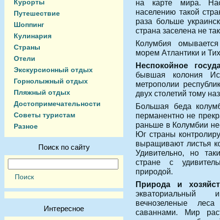
Курорты
на карте мира. На
населению такой стра
Путешествие
раза больше украинск
Шоппинг
страна заселена не так
Кулинария
Колумбия омывается
Страны
морем Атлантики и Ти
Отели
Неспокойное госуд
Экскурсионный отдых
бывшая колония Ис
Горнолыжный отдых
метрополии республи
Пляжный отдых
двух столетий тому наз
Достопримечательности
Большая беда колумб
Советы туристам
перманентно не прекра
раньше в Колумбии не
Разное
Юг страны контролиру
выращивают листья ко
Поиск по сайту
Удивительно, но так
стране с удивитель
природой.
Природа и хозяйс
экваториальный 
вечнозеленые леса
Интересное
саваннами. Мир ра