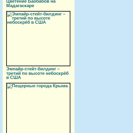
Цветение Баобабов на
Мадагаскаре
Эмпайр-стейт-билдинг –
третий по высоте небоскрёб
в США