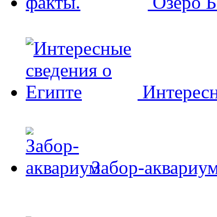
Озеро Б
Интересн
Забор-аквариу