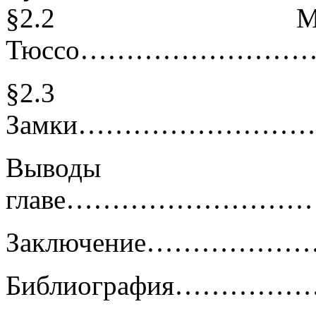
§2.2 Му
Тюссо…………………
§2.3
Замки…………………
Выводы 
главе……………………
Заключение………
Библиография…