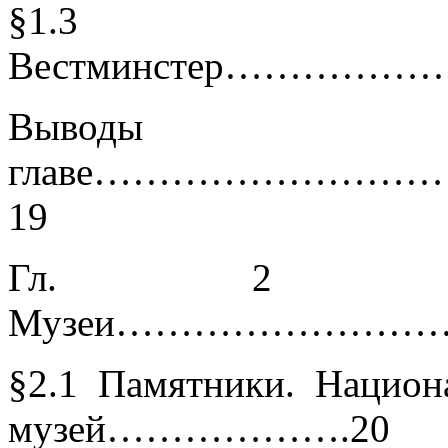
§1.3
Вестминстер……
Выводы 
главе…………………
19
Гл. 2 Замк
Музеи……………………
§2.1 Памятники. Национ
музей……………….20