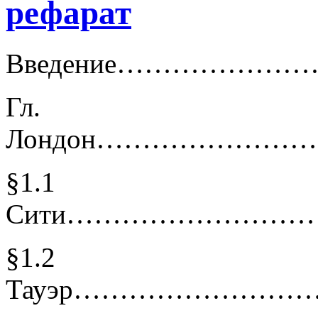
рефарат
Введение…………
Гл
Лондон………………
§1.1
Сити……………………
§1.2
Тауэр…………………