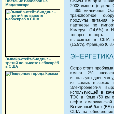
Объем импорта значи
Цветение Баобабов на
Мадагаскаре
2003 импорт (в долл.
– 365 миллионов. Ос
транспортное обор
продукты питания, 
партнеры по импорт
Камерун (14,6%) и Н
товары экспорта – 
вывозятся в США (
(15,9%), Францию (6,8%
ЭНЕРГЕТИКА
Эмпайр-стейт-билдинг –
третий по высоте небоскрёб
в США
Остро стоит проблема 
имеют 2% населени
используют древесину,
из самых высоких т
Электроэнергия выр
использующей в каче
ТЭС в Коме (50 км от
нефти американской
Всемирный банк (ВБ) 
США на обновление 