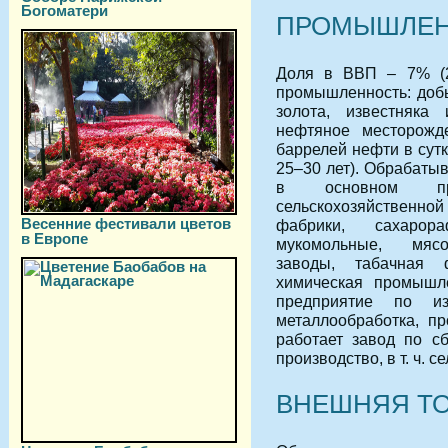
Богоматери
ПРОМЫШЛЕН
Доля в ВВП – 7% (2
промышленность: добы
золота, известняка
нефтяное месторожде
баррелей нефти в сутк
25–30 лет). Обрабат
в основном пре
сельскохозяйственн
Весенние фестивали цветов
фабрики, сахарор
в Европе
мукомольные, мясо
заводы, табачная ф
химическая промышл
предприятие по из
металлообработка, пр
работает завод по сб
производство, в т. ч. 
ВНЕШНЯЯ Т