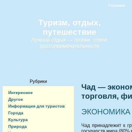
Главная
Туризм, отдых,
путешествие
Лучший отдых — пляжи, отели,
достопримечательности
Рубрики
Чад — эконо
Интересное
торговля, ф
Другое
Информация для туристов
ЭКОНОМИКА
Города
Культура
Чад принадлежит к г
Природа
государств мира (80% 