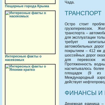
Чада.
Пещерные города Крыма
ТРАНСПОРТ
Остро стоит пробл
грузоперевозок. Ж
транспорта – автомоб
для эксплуатации толь
требует капитал
автомобильных дорог 
покрытием – 412 км д
шоссейных дорог оказ
Интересные факты о
для перевозок и
насекомых
Протяженность водны
насчитывалось более
площадок (9 из 
Международный аэро
действует нефтепровод
ФИНАНСЫ И 
Денежная единица – 