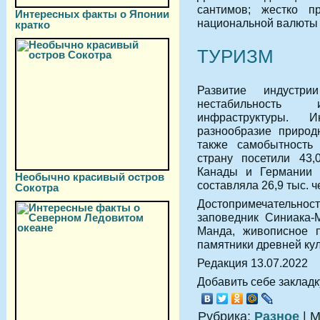
сантимов; жестко п
Интересных факты о Японии
национальной валюты 
кратко
ТУРИЗМ
Развитие индустри
нестабильность 
инфраструктуры.
И
разнообразие приро
также самобытность
страну посетили 43,
Канады и Германии и
Необычно красивый остров
составляла 26,9 тыс. че
Сокотра
Достопримечательност
заповедник Синиака-
Манда, живописное 
памятники древней культу
Редакция 13.07.2022
Добавить себе закладку
Рубрика:
Разное
| М