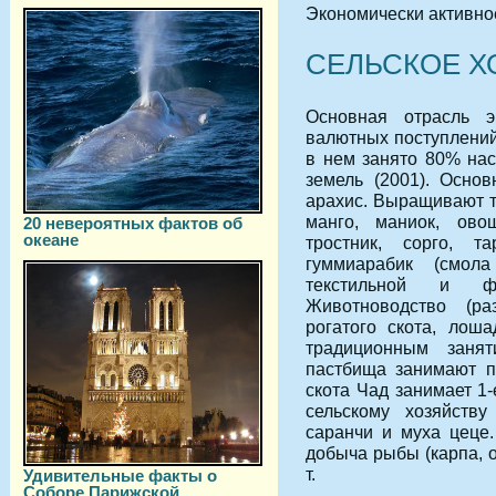
Экономически активное
СЕЛЬСКОЕ Х
Основная отрасль 
валютных поступлений
в нем занято 80% нас
земель (2001). Осно
арахис. Выращивают та
манго, маниок, ово
20 невероятных фактов об
океане
тростник, сорго, 
гуммиарабик (смол
текстильной и фа
Животноводство (ра
рогатого скота, лоша
традиционным заня
пастбища занимают п
скота Чад занимает 1
сельскому хозяйству
саранчи и муха цеце.
добыча рыбы (карпа, ок
т.
Удивительные факты о
Соборе Парижской