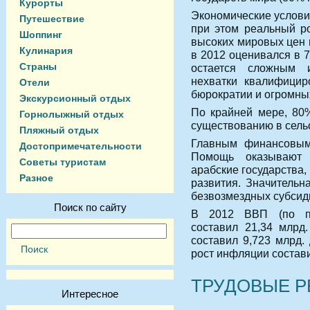
Курорты
Экономические услови
Путешествие
при этом реальный ро
Шоппинг
высоких мировых цен 
Кулинария
в 2012 оценивался в 
Страны
остается сложным и
нехватки квалифицир
Отели
бюрократии и огромны
Экскурсионный отдых
По крайней мере, 80
Горнолыжный отдых
существованию в сель
Пляжный отдых
Главным финансовым
Достопримечательности
Помощь оказывают 
Советы туристам
арабские государства,
Разное
развития. Значительн
безвозмездных субсид
Поиск по сайту
В 2012 ВВП (по пар
составил 21,34 млрд
составил 9,723 млрд.
рост инфляции состав
ТРУДОВЫЕ 
Интересное