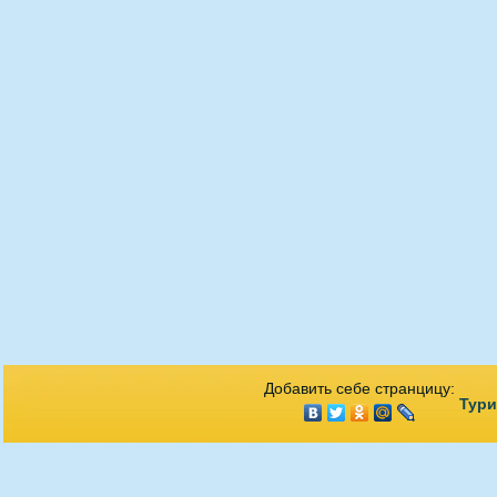
Добавить себе странцицу:
Тури