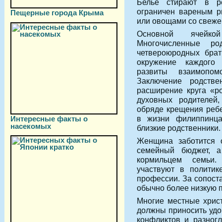
Белье стирают в ре
ограничен вареным р
Пещерные города Крыма
или овощами со свеже
Основной ячейко
Многочисленные р
четвероюродных брат
окружение каждого
развиты взаимопом
Заключение родстве
расширение круга «ро
духовных родителей,
обряде крещения ребе
в жизни филиппинц
Интересные факты о
насекомых
близкие родственники.
Женщина заботится о
семейный бюджет, а
кормильцем семьи.
участвуют в политик
профессии. За сопос
обычно более низкую 
Многие местные хрис
должны приносить удо
конфликтов и разног