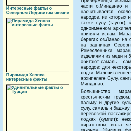
Приверженцы ислама
части о.Минданао и 
Интересные факты о
насчитывается окол
Северном Ледовитом океане
народов, из которых 
также сулу (таусог),
одноименном архипел
приняли ислам. Мара
берегах оз.Ланао на 
на равнинах Северн
Ремесленники мара
изделиями из меди и 
обитают самаль – са
народов; для некотор
лодки. Малочисленнее
Пирамида Хеопса
архипелаге Сулу, сан
интересные факты
Минданао.
Большинство мар
крестьянским трудом
пальму и другие кул
сулу, самаль и баджа
перевозкой пассажир
лодках (кумпит); не
пиратством, из-за ч
законом. Жилища фи