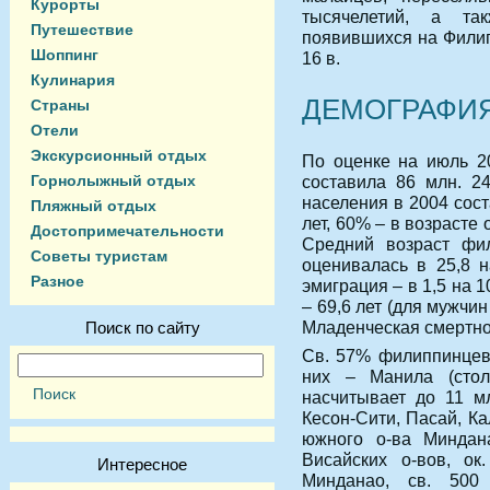
Курорты
тысячелетий, а та
Путешествие
появившихся на Филип
Шоппинг
16 в.
Кулинария
ДЕМОГРАФИЯ
Страны
Отели
Экскурсионный отдых
По оценке на июль 2
составила 86 млн. 24
Горнолыжный отдых
населения в 2004 сос
Пляжный отдых
лет, 60% – в возрасте о
Достопримечательности
Средний возраст фил
Советы туристам
оценивалась в 25,8 н
Разное
эмиграция – в 1,5 на 
– 69,6 лет (для мужчин
Младенческая смертно
Поиск по сайту
Св. 57% филиппинцев
них – Манила (сто
насчитывает до 11 м
Кесон-Сити, Пасай, Ка
южного о-ва Миндана
Висайских о-вов, ок
Интересное
Минданао, св. 500 