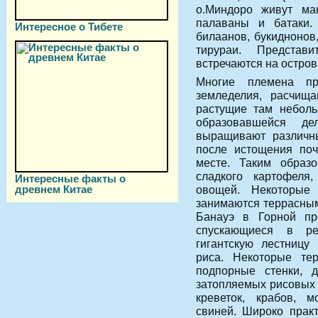
о.Миндоро живут ма
палаваны и батаки.
Интересное о Тибете
билаанов, букиднонов,
тирураи. Представ
встречаются на остров
Многие племена пра
земледелия, расчища
растущие там неболь
образовавшейся де
выращивают различны
после истощения поч
месте. Таким образо
сладкого картофеля
Интересные факты о
древнем Китае
овощей. Некоторые
занимаются террасны
Банауэ в Горной пр
спускающиеся в ре
гигантскую лестницу
риса. Некоторые т
подпорные стенки, 
затопляемых рисовых 
креветок, крабов, 
свиней. Широко практ