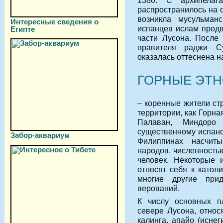
1380. С архипелаг
распространилось на 
возникла мусульман
Интересные сведения о
испанцев ислам продв
Египте
части Лусона. После
правителя раджи С
оказалась оттеснена н
ГОРНЫЕ ЭТ
– коренные жители ст
территории, как Горна
Палаван, Миндоро
существенному испанс
Забор-аквариум
Филиппинах насчит
народов, численностью
человек. Некоторые 
относят себя к катол
многие другие при
верований.
К числу основных п
севере Лусона, относя
калинга, апайо (иснег