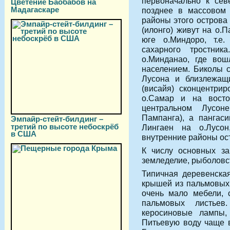
первоначально к сев
Цветение Баобабов на
Мадагаскаре
позднее в массовом 
районы этого острова
(илонго) живут на о.П
юге о.Миндоро, т.е
сахарного тростник
о.Минданао, где вош
населением. Биколы с
Лусона и близлежащи
(висайя) сконцентрир
о.Самар и на восто
центральном Лусон
Пампанга), а пангас
Эмпайр-стейт-билдинг –
третий по высоте небоскрёб
Лингаен на о.Лусон
в США
внутренние районы ос
К числу основных за
земледелие, рыболовст
Типичная деревенска
крышей из пальмовых
очень мало мебели, 
пальмовых листье
керосиновые лампы,
Питьевую воду чаще в