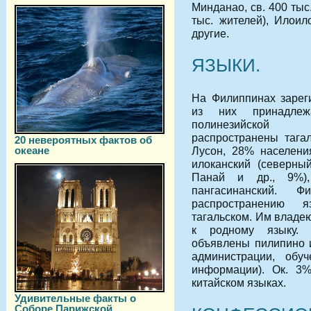
Минданао, св. 400 тыс.
тыс. жителей), Илоил
другие.
ЯЗЫКИ.
На Филиппинах зарег
из них принадлежа
полинезийс
распространены тагал
20 невероятных фактов об
Лусон, 28% населения
океане
илоканский (северный
Панай и др., 9%),
пангасинанский. Ф
распространению 
тагальском. Им владе
к родному языку.
объявлены пилипино и
администрации, обу
информации). Ок. 3%
китайском языках.
Удивительные факты о
Соборе Парижской