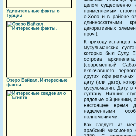
целом существенно 
применяемым строите
Удивительные факты о
Турции
о.Холо и в районе о
длинноскатными 
декоративных элемен
проч.).
К приходу испанцев н
мусульманских султа
которых был Сулу. Е
острова архипелаг
(современный Саба
включавшего первог
других официальных
Озеро Байкал. Интересные
дату
(или дато), кот
факты.
мусульманин. Дату, в
султану. Низшие сту
рядовые общинники, а
настоящее время д
наделенными осо
полномочиями.
Как следует из мес
арабский миссионер 