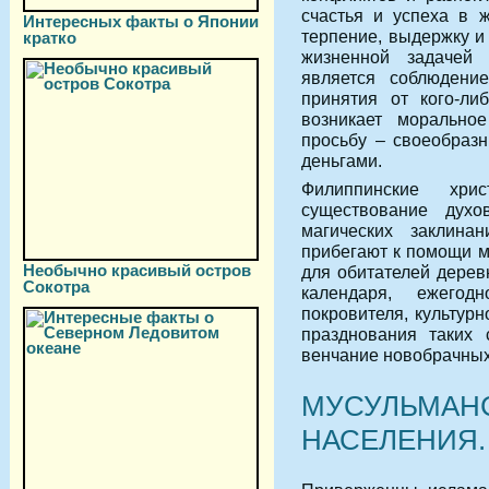
счастья и успеха в 
Интересных факты о Японии
терпение, выдержку и
кратко
жизненной задачей 
является соблюдени
принятия от кого-ли
возникает моральное
просьбу – своеобразн
деньгами.
Филиппинские хри
существование дух
магических заклина
прибегают к помощи м
Необычно красивый остров
для обитателей дерев
Сокотра
календаря, ежегод
покровителя, культур
празднования таких 
венчание новобрачных
МУСУЛЬМАН
НАСЕЛЕНИЯ.