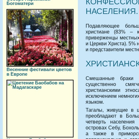
КОНФЕССИО
Богоматери
НАСЕЛЕНИЯ.
Подавляющее боль
христиане (83% – 
приверженцы местных 
и Церкви Христа). 5% 
и представители мест
ХРИСТИАНСК
Весенние фестивали цветов
в Европе
Смешанные браки 
существенно смя
христианскими этно
исключением немногих
языком.
Тагалы, живущие в ц
преобладают в Боль
четверть населения
островах Себу, Бохоль
а также в приморс