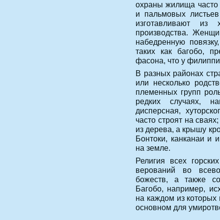
охраны жилища часто 
и пальмовых листьев
изготавливают из 
производства. Женщи
набедренную повязку
таких как багобо, п
фасона, что у филипп
В разных районах стр
или несколько родст
племенных групп роль
редких случаях, н
дисперсная, хуторск
часто строят на сваях
из дерева, а крышу к
Бонтоки, канканаи и 
на земле.
Религия всех горски
верований во всев
божеств, а также со
Багобо, например, ис
на каждом из которых
основном для умиротв