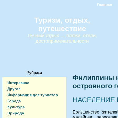
Главная
Туризм, отдых,
путешествие
Лучший отдых — пляжи, отели,
достопримечательности
Рубрики
Филиппины н
Интересное
островного г
Другое
Информация для туристов
НАСЕЛЕНИЕ 
Города
Культура
Большинство жителе
Природа
малайцев, переселя