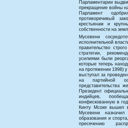
Парламентарии выдви
прекращение войны на
Парламент одобр
противоречивый зак
крестьянам и крупн
собственности на земл
Мусевени сосредот
исполнительной власти
правительство строг
стратегии, рекоме
усилиями были реорг
которые теперь наход
на протяжении 1998) у
выступал за проведен
на партийной ос
представительства ж
Президент официальн
индийцев, пообещ
конфискованную в го
Кинту Мсоке вышел в
Мусевени назначил
образования и спорта
пресечению расп