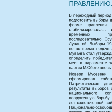
ПРАВЛЕНИЮ
В переходный период 
подготовить выборы д
форме правления.
стабилизировалась
временных прав
последовательно Юсу
Лувангой. Выборы 19
но во время подсчета
Муванга стал утвержд
определить победите
мест в парламенте з
партии М.Оботе вновь 
Йовери Мусевени,
сформировал собст
Патриотическое дви
результаты выборов 
национального соп
вооруженную борьбу 
лет ожесточенной во
Национально-освоб
отстранили от власт