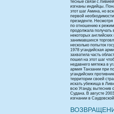
тесные связи с Ливией
изгнаны индийцы. Пон
этот шаг Амина, но вс
первой необходимости 
президенте. Несмотря 
по отношению к режим
продолжала получать 
некоторых английских 
занимавшихся торговл
несколько попыток гос
1978 угандийская арми
захватила часть облас
пошел на этот шаг что
недавнего мятежа в у
армия Танзании при п
угандийских противни
территории своей стр
искать убежища в Лив
всю Уганду, вытеснив 
Судана. В августе 20
изгнании в Саудовской
ВОЗВРАЩЕНИ