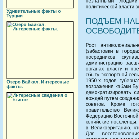
незнатными людьми
политической власти з
Удивительные факты о
Турции
ПОДЪЕМ НА
ОСВОБОДИТ
Рост антиколониаль
(забастовки в город
посредников, скупа
администрацию расши
органах власти и пре
сбыту экспортной сел
1950-х годов губерн
Озеро Байкал. Интересные
возражения кабаки Бу
факты.
демократизировать с
вождей путем создан
советов. Кроме тог
правительство Велик
Федерацию Восточной 
кенийские поселенцы.
в Великобританию, чт
Для восстановлен