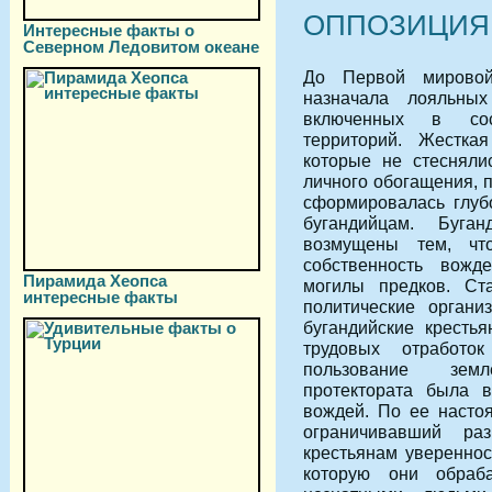
ОППОЗИЦИЯ
Интересные факты о
Северном Ледовитом океане
До Первой мировой
назначала лояльны
включенных в сост
территорий. Жесткая
которые не стесняли
личного обогащения, п
сформировалась глубо
бугандийцам. Буга
возмущены тем, ч
собственность вожд
Пирамида Хеопса
могилы предков. Ст
интересные факты
политические орган
бугандийские кресть
трудовых отработ
пользование земл
протектората была 
вождей. По ее настоя
ограничивавший ра
крестьянам увереннос
которую они обраб