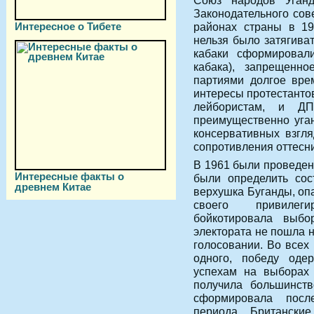
Союз народов Уганд
Законодательного сов
Интересное о Тибете
районах страны в 19
нельзя было затягива
кабаки сформировали
кабака), запрещенн
партиями долгое вре
интересы протестантов
лейбористам, и ДП
преимущественно уган
консервативных взгл
сопротивления оттесни
В 1961 были проведен
Интересные факты о
были определить сос
древнем Китае
верхушка Буганды, опа
своего привилеги
бойкотировала выб
электората не пошла н
голосовании. Во всех
одного, победу оде
успехам на выборах 
получила большинств
сформировала после
периода. Британски