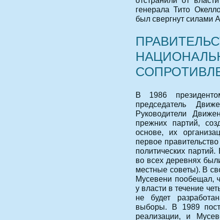
генерала Тито Окелл
был свергнут силами 
ПРАВИТЕЛЬ
НАЦИОНАЛЬ
СОПРОТИВЛ
В 1986 президенто
председатель Движе
Руководители Движен
прежних партий, соз
основе, их организа
первое правительство
политических партий.
во всех деревнях был
местные советы). В с
Мусевени пообещал, ч
у власти в течение че
не будет разработа
выборы. В 1989 пос
реализации, и Мусев