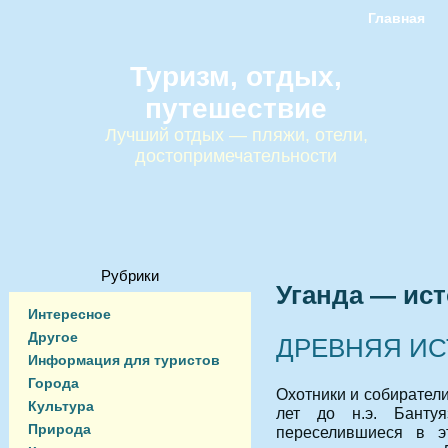
Главная
Туризм, отдых,
путешествие
Лучший отдых — пляжи, отели,
достопримечательности
Рубрики
Уганда — ист
Интересное
Другое
ДРЕВНЯЯ ИС
Информация для туристов
Города
Охотники и собиратели
Культура
лет до н.э. Бантуя
Природа
переселившиеся в эт