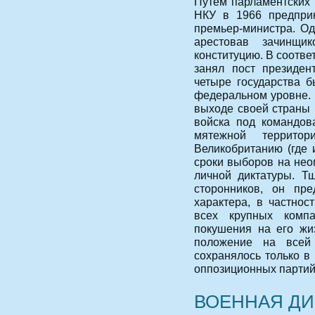
Путем парламентских 
НКУ в 1966 предприн
премьер-министра. Од
арестовав зачинщи
конституцию. В соотве
занял пост президен
четыре государства 
федеральном уровне. 
выходе своей страны 
войска под командов
мятежной террито
Великобританию (где 
сроки выборов на нео
личной диктатуры. Т
сторонников, он пре
характера, в частнос
всех крупных комп
покушения на его жи
положение на всей
сохранялось только в 
оппозиционных партий
ВОЕННАЯ ДИК