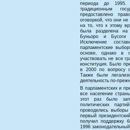
периода до 1995.
традиционным гос
предоставлено прав
оговоркой, что они не
на то, что к этому в
была разделена на 
Буньоро и Бусоги 
Исключение соста
парламентские выбор
основе, однако в 
участвовать не все г
конституция. Было п
в 2000 по вопросу о
Также были легализо
деятельность по-преж
В парламентских и пр
все население стран
этот раз было зап
политических парт
проводились выборы 
первый президентский
получил поддержку б
1996 законодательный