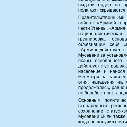
выдали ордер на ар
полагают, скрываются.
Правительственными
война с «Армией сопр
части Уганды. «Армия
националистическа
группировка, осно
объявившим себя «
«Армия» действует с 
Мусевени за установл
якобы основанного 
действует с устрашаю
население и нанося
Несмотря на заявлен
огня, нападения на
продолжались, равно 
по борьбе с повстанца
Основным политиче
всенародный рефере
сохранение статус-к
Мусевени были также 
когда он получил почт