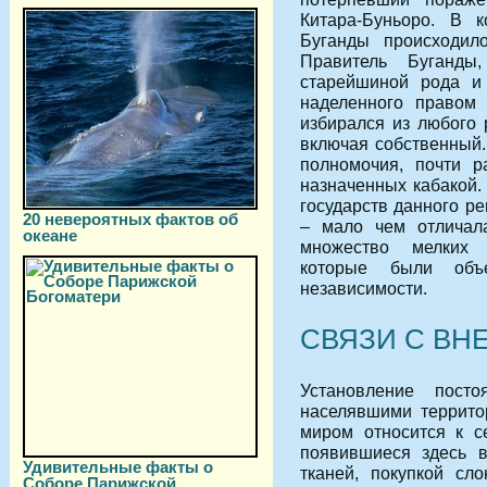
Китара-Буньоро. В 
Буганды происходило
Правитель Буганды
старейшиной рода и 
наделенного правом 
избирался из любого 
включая собственный.
полномочия, почти р
назначенных кабакой.
государств данного ре
20 невероятных фактов об
– мало чем отличала
океане
множество мелких р
которые были объе
независимости.
СВЯЗИ С ВН
Установление пост
населявшими террито
миром относится к се
появившиеся здесь в
Удивительные факты о
тканей, покупкой сл
Соборе Парижской