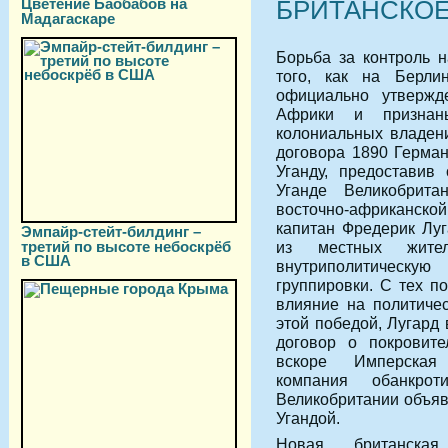
Цветение Баобабов на
БРИТАНСКОЕ
Мадагаскаре
Борьба за контроль 
того, как на Берли
официально утвержд
Африки и признан
колониальных владени
договора 1890 Герман
Уганду, предоставив
Уганде Великобрит
восточно-африканско
капитан Фредерик Лу
Эмпайр-стейт-билдинг –
из местных жит
третий по высоте небоскрёб
в США
внутриполитическую
группировки. С тех п
влияние на политиче
этой победой, Лугард
договор о покровите
вскоре Имперская 
компания обанкро
Великобритании объяв
Угандой.
Новая британская