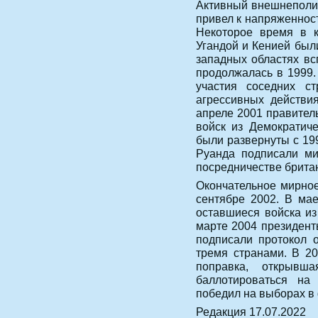
Активный внешнеполит
привел к напряженнос
Некоторое время в к
Угандой и Кенией был
западных областях вс
продолжалась в 1999.
участия соседних с
агрессивных действи
апреле 2001 правител
войск из Демократиче
были развернуты с 19
Руанда подписали ми
посредничестве британ
Окончательное мирно
сентябре 2002. В ма
оставшиеся войска из
марте 2004 президент
подписали протокол 
тремя странами. В 2
поправка, открывш
баллотироваться на
победил на выборах в 
Редакция 17.07.2022