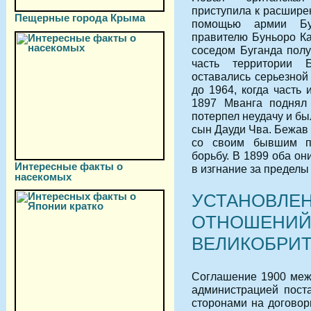
приступила к расшире
Пещерные города Крыма
помощью армии Бу
правителю Буньоро Ка
соседом Буганда полу
часть территории 
оставались серьезной
до 1964, когда часть
1897 Мванга поднял 
потерпел неудачу и бы
сын Дауди Чва. Бежав
со своим бывшим п
борьбу. В 1899 оба о
Интересные факты о
в изгнание за пределы
насекомых
УСТАНОВЛЕ
ОТНОШЕНИЙ
ВЕЛИКОБРИТ
Соглашение 1900 меж
администрацией пост
сторонами на договор