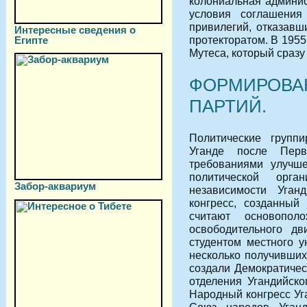
колониальная админи
условия соглашения
привилегий, отказавш
Интересные сведения о
протекторатом. В 1955
Египте
Мутеса, который сразу
ФОРМИРОВА
ПАРТИЙ.
Политические группи
Уганде после Пер
требованиями улучш
политической орга
Забор-аквариум
независимости Уган
конгресс, созданный
считают основополо
освободительного д
студентом местного у
несколько получивших
создали Демократичес
отделения Угандийско
Народный конгресс Уг