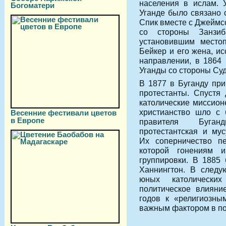
населения в ислам. 
Богоматери
Уганде было связано 
Спик вместе с Джеймс
со стороны Занзи
установившим местоп
Бейкер и его жена, и
направлении, в 1864
Уганды со стороны Су
В 1877 в Буганду пр
протестанты. Спустя
католические миссион
христианство шло с 
Весенние фестивали цветов
в Европе
правителя Буганд
протестантская и мус
Их соперничество п
которой гонениям 
группировки. В 1885
Ханнингтон. В след
юных католически
политическое влияни
годов к «религиозны
важным фактором в по