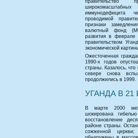
правительство 
широкомасштабных
иммунодефицита че
проводимой правите
признаки замедлен
валютный фонд (М
развития в феврале 
правительством Уган
экономической картины
Ожесточенная гражда
1990-х годов опуст
страны. Казалось, что
севере снова вспы
продолжились в 1999.
УГАНДА В 21
В марте 2000 меж
шокирована гибель
восстановление дес
районе страны. Остан
сожженной церкви;
обнаружены в массов