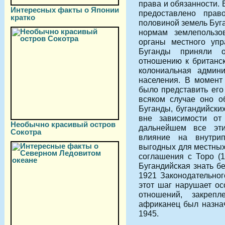
права и обязанности.
Интересных факты о Японии
предоставлено пра
кратко
половиной земель Буг
нормам землепользо
органы местного упр
Буганды приняли о
отношению к британск
колониальная админи
населения. В момент
было представить его
всяком случае оно о
Буганды, бугандийски
вне зависимости от
Необычно красивый остров
дальнейшем все эт
Сокотра
влияние на внутрип
выгодных для местных
соглашения с Торо (1
Бугандийская знать б
1921 Законодательног
этот шаг нарушает ос
отношений, закреп
африканец был назнач
1945.