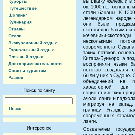
выплавку железа и в 
Курорты
ок. 1000 н.э. основны
Путешествие
стали бананы. К 1300
Шоппинг
легендарном народе 
Кулинария
они были предкам
Страны
скотоводов бахима и в
кочевники-скотовод
Отели
несколькими пото
Экскурсионный отдых
современного Судана 
Горнолыжный отдых
таких потоков основа
Пляжный отдых
Китара-Буньоро, а по
Достопримечательности
восприняли языки ба
потоков создавали о
Советы туристам
были у них в Судане. 
Разное
объединений не пр
характерной для 
Поиск по сайту
социоэтнических про
ачоли, ланги и падхол
мигрируя на запад,
границу Уганды, з
современных карамод
ланги.
Интересное
Создателем государ
потерпевший пораже