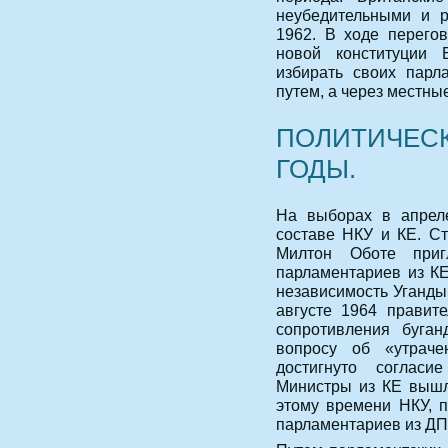
неубедительными и 
1962. В ходе перего
новой конституции 
избирать своих парл
путем, а через местны
ПОЛИТИЧЕСК
ГОДЫ.
На выборах в апрел
составе НКУ и КЕ. С
Милтон Оботе приг
парламентариев из КЕ
независимость Уганды
августе 1964 правите
сопротивления буга
вопросу об «утрач
достигнуто согласи
Министры из КЕ вышли
этому времени НКУ, п
парламентариев из ДП,