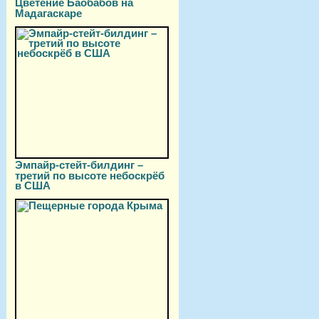
Цветение Баобабов на
Мадагаскаре
Эмпайр-стейт-билдинг –
третий по высоте небоскрёб
в США