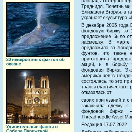
площадь Патерностер
Треднидл. Почетными 
Елизавета Вторая, а т
украшает скульптура «
В декабре 2005 года 
фондовую биржу за 1
предложение было от
насмешку. В марте
предложила за Лондо
фунтов, что также
приготовила предлож
20 невероятных фактов об
океане
акций, и в борьбу 
фондовая биржа. Экс
американцев в Лондон
состоялась, то это пр
трансатлантического
отказалась от
своих притязаний и сп
заключила сделку с
фондовой биржи – 
Threadneedle Asset Ma
Редакция 17.07.2022
Удивительные факты о
Соборе Парижской