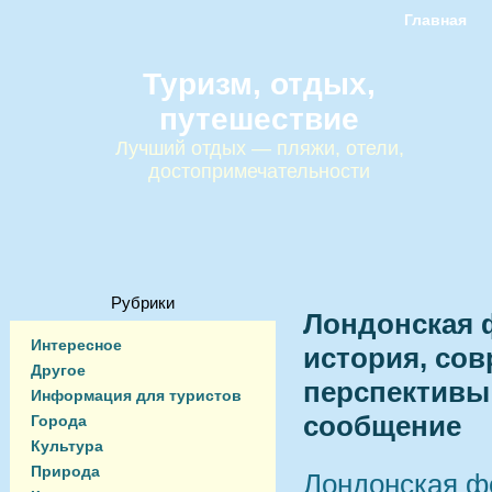
Главная
Туризм, отдых,
путешествие
Лучший отдых — пляжи, отели,
достопримечательности
Рубрики
Лондонская 
Интересное
история, сов
Другое
перспективы 
Информация для туристов
сообщение
Города
Культура
Природа
Лондонская ф