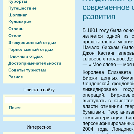
Курорты
современное 
Путешествие
развития
Шоппинг
Кулинария
Страны
В 1801 году была осн
Отели
является одной из 
представлены многие
Экскурсионный отдых
Начало биржам было 
Горнолыжный отдых
Джон Кастанг вперв
Пляжный отдых
сырьевых товаров. Де
Достопримечательности
— « Мое слово — моя 
Советы туристам
Королева Елизавета 
Разное
Биржи ценных бумаг
Лондонской фондово
ликвидировано госу
Поиск по сайту
операций. Биржевы
выступать в качестве
власти отменили тве
бумагами. Реорганиза
компьютеризации бир
персонифицированных
Интересное
2004 года Лондонс