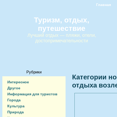
Главная
Туризм, отдых,
путешествие
Лучший отдых — пляжи, отели,
достопримечательности
Рубрики
Категории но
Интересное
отдыха возл
Другое
Информация для туристов
Города
Культура
Природа