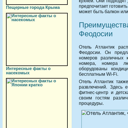
кухней. Они подходят 
предпочитает готовить
Пещерные города Крыма
может быть балкон или
Преимущества
Феодосии
Отель Атлантик рас
Феодосии. Он предл
номеров различных к
номера, номера л
Интересные факты о
оборудованы кондици
насекомых
бесплатным Wi-Fi.
Отель Атлантик такж
развлечений. Здесь е
фитнес-центр и детск
своим гостям разли
процедуры.