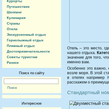
Курорты
Путешествие
Шоппинг
Кулинария
Страны
Отели
Экскурсионный отдых
Горнолыжный отдых
Пляжный отдых
Отель – это место, г
Достопримечательности
нашего отдыха.
Катег
Советы туристам
значение для того, чт
именно вам.
Разное
Особенно это важно, 
возле моря. В этой с
Поиск по сайту
в отелях например
h
расскажем о преимуще
Стандартный но
Интересное