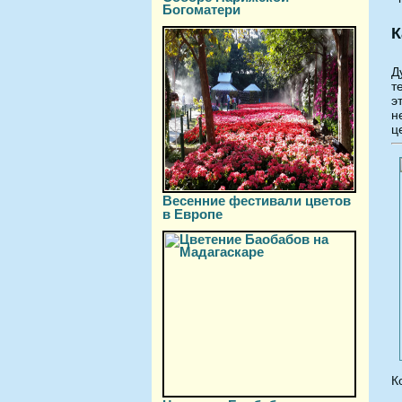
Богоматери
К
Д
т
э
н
ц
Весенние фестивали цветов
в Европе
К