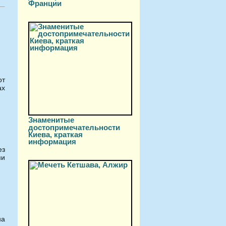
Франции
от
ах
Знаменитые
достопримечательности
Киева, краткая
информация
ез
ми
на