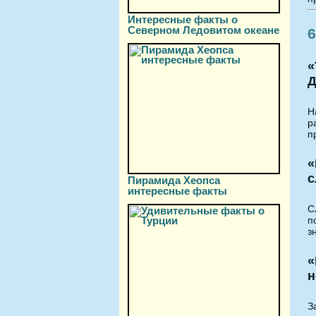
Интересные факты о
Северном Ледовитом океане
6
«
Д
Н
р
п
«
с
Пирамида Хеопса
интересные факты
С
п
з
«
н
З