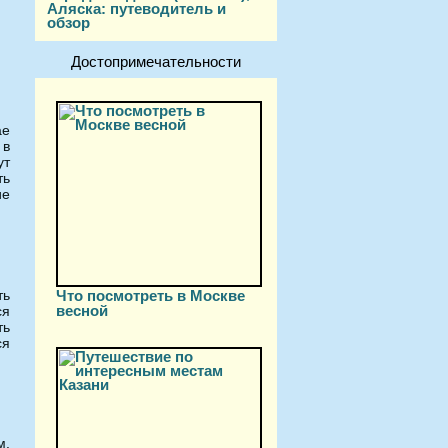
Аляска: путеводитель и
обзор
Достопримечательности
ае
 в
ут
ть
ие
ть
Что посмотреть в Москве
весной
ся
ть
ся
м.