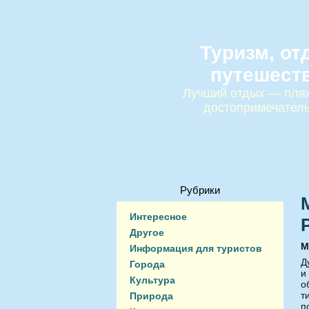
Туризм, от
путешест
Лучший отдых — пляж
достопримечател
Рубрики
Интересное
Другое
М
Информация для туристов
Д
Города
и
Культура
о
т
Природа
п