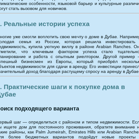
лиматические особенности, языковой барьер и культурные различ
огут стать вызовом для новичков.
. Реальные истории успеха
ногие уже смогли воплотить свою мечту о доме в Дубае. Наприме
олодая семья из России, которая решила инвестировать
едвижимость, купила уютную виллу в районе Arabian Ranches. О
тметили, что ключевым фактором успеха стало тщательн
ланирование и работа с опытным риелтором. Другой пример
спешный бизнесмен из Европы, который приобрёл несколь
бъектов недвижимости для сдачи в аренду. Его инвестиции принес
начительный доход благодаря растущему спросу на аренду в Дубае
. Практические шаги к покупке дома в
Дубае
оиск подходящего варианта
ервый шаг — определиться с районом и типом недвижимости. Ес
ы ищете дом для постоянного проживания, обратите внимание 
акие районы, как Palm Jumeirah, Emirates Hills или Arabian Ranche
ля более бюджетных вариантов подойдут новые проекты