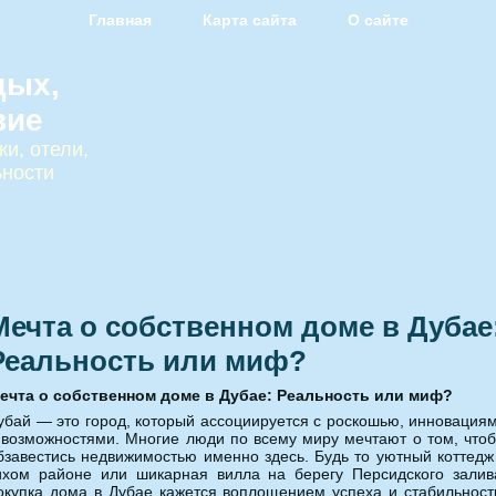
Главная
Карта сайта
О сайте
дых,
вие
и, отели,
ьности
Мечта о собственном доме в Дубае
Реальность или миф?
ечта о собственном доме в Дубае: Реальность или миф?
убай — это город, который ассоциируется с роскошью, инновация
 возможностями. Многие люди по всему миру мечтают о том, что
бзавестись недвижимостью именно здесь. Будь то уютный коттедж
ихом районе или шикарная вилла на берегу Персидского залив
окупка дома в Дубае кажется воплощением успеха и стабильност