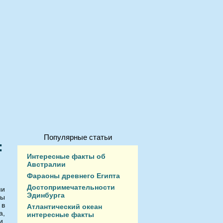
Популярные статьи
:
Интересные факты об
Австралии
Фараоны древнего Египта
Достопримечательности
ми
Эдинбурга
бы
 в
Атлантический океан
а,
интересные факты
и.