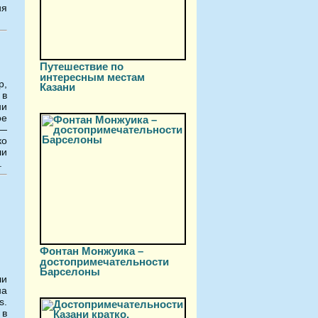
ия
Путешествие по
интересным местам
р,
Казани
 в
ни
ое
 —
ко
ли
.
Фонтан Монжуика –
достопримечательности
Барселоны
ли
на
s.
 в