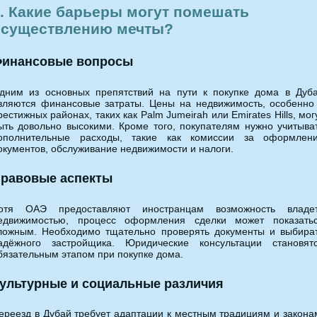
. Какие барьеры могут помешать
осуществлению мечты?
инансовые вопросы
дним из основных препятствий на пути к покупке дома в Дуб
вляются финансовые затраты. Цены на недвижимость, особенно
рестижных районах, таких как Palm Jumeirah или Emirates Hills, мог
ыть довольно высокими. Кроме того, покупателям нужно учитыва
ополнительные расходы, такие как комиссии за оформлен
окументов, обслуживание недвижимости и налоги.
равовые аспекты
отя ОАЭ предоставляют иностранцам возможность владе
едвижимостью, процесс оформления сделки может показать
ложным. Необходимо тщательно проверять документы и выбира
адёжного застройщика. Юридические консультации становят
бязательным этапом при покупке дома.
ультурные и социальные различия
ереезд в Дубай требует адаптации к местным традициям и закона