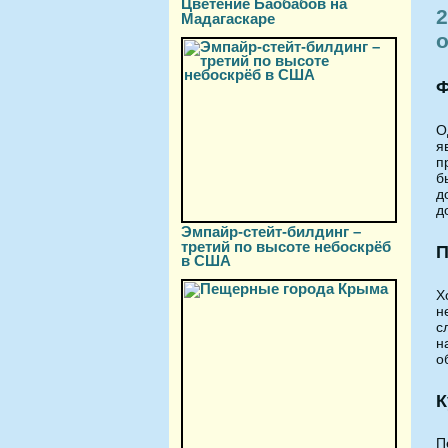
Цветение Баобабов на
2
Мадагаскаре
Ф
О
я
п
б
д
д
Эмпайр-стейт-билдинг –
третий по высоте небоскрёб
П
в США
Х
н
с
н
о
К
П