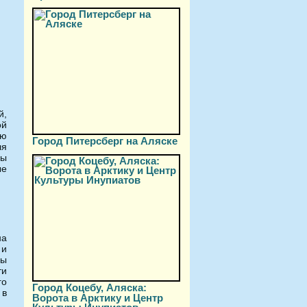
й,
ой
ью
Город Питерсберг на Аляске
ля
ны
ые
на
 и
мы
ти
го
Город Коцебу, Аляска:
 в
Ворота в Арктику и Центр