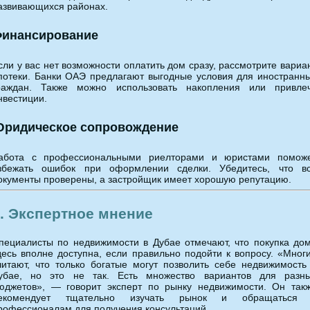
азвивающихся районах.
инансирование
сли у вас нет возможности оплатить дом сразу, рассмотрите вариа
потеки. Банки ОАЭ предлагают выгодные условия для иностранн
раждан. Также можно использовать накопления или привле
нвестиции.
ридическое сопровождение
абота с профессиональными риелторами и юристами помож
збежать ошибок при оформлении сделки. Убедитесь, что в
окументы проверены, а застройщик имеет хорошую репутацию.
. Экспертное мнение
пециалисты по недвижимости в Дубае отмечают, что покупка до
десь вполне доступна, если правильно подойти к вопросу. «Мног
читают, что только богатые могут позволить себе недвижимость
убае, но это не так. Есть множество вариантов для разн
юджетов», — говорит эксперт по рынку недвижимости. Он так
екомендует тщательно изучать рынок и обращаться
рофессионалам для получения консультаций.