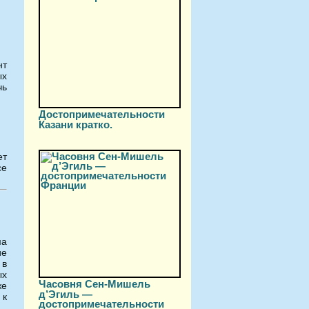
нт
ых
чь
Достопримечательности
Казани кратко.
ет
се
ма
ие
 в
ых
Часовня Сен-Мишель
же
д’Эгиль —
 к
достопримечательности