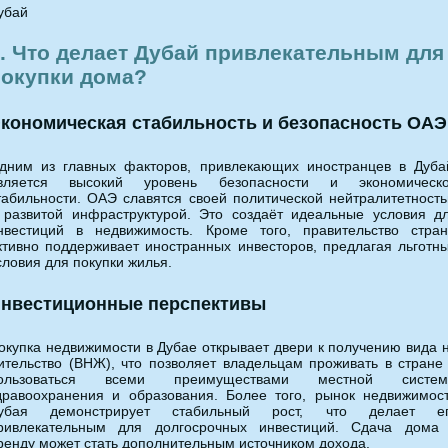
убай
. Что делает Дубай привлекательным для
покупки дома?
кономическая стабильность и безопасность ОАЭ
дним из главных факторов, привлекающих иностранцев в Дуба
вляется высокий уровень безопасности и экономическ
табильности. ОАЭ славятся своей политической нейтралитетност
 развитой инфраструктурой. Это создаёт идеальные условия д
нвестиций в недвижимость. Кроме того, правительство стра
ктивно поддерживает иностранных инвесторов, предлагая льготн
словия для покупки жилья.
нвестиционные перспективы
окупка недвижимости в Дубае открывает двери к получению вида 
ительство (ВНЖ), что позволяет владельцам проживать в стране
ользоваться всеми преимуществами местной систе
дравоохранения и образования. Более того, рынок недвижимос
убая демонстрирует стабильный рост, что делает е
ривлекательным для долгосрочных инвестиций. Сдача дома
ренду может стать дополнительным источником дохода.