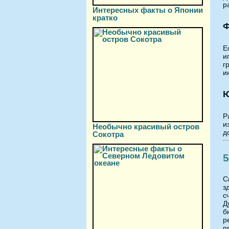
р
Интересных факты о Японии
кратко
Ф
Е
и
г
и
Ю
Р
и
Необычно красивый остров
д
Сокотра
5
С
з
с
Д
б
р
п