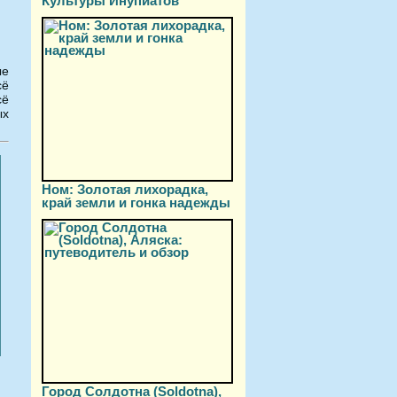
Культуры Инупиатов
ые
сё
сё
ых
Ном: Золотая лихорадка,
край земли и гонка надежды
Город Солдотна (Soldotna),