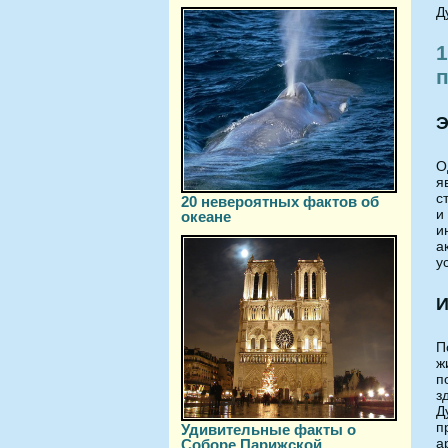
Д
1
Э
О
я
с
20 невероятных фактов об
и
океане
и
а
у
И
П
ж
п
з
Д
п
Удивительные факты о
а
Соборе Парижской