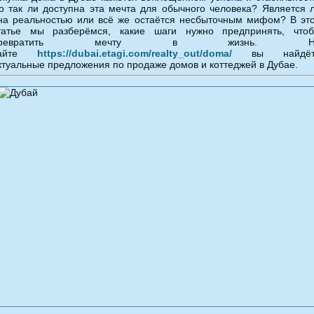
о так ли доступна эта мечта для обычного человека? Является 
на реальностью или всё же остаётся несбыточным мифом? В эт
татье мы разберёмся, какие шаги нужно предпринять, что
превратить мечту в жизнь. Н
сайте
https://dubai.etagi.com/realty_out/doma/
вы найдёт
ктуальные предложения по продаже домов и коттеджей в Дубае.