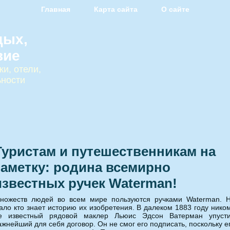
Главная
Карта сайта
О сайте
дых,
вие
и, отели,
ьности
Туристам и путешественникам на
заметку: родина всемирно
известных ручек Waterman!
ножеств людей во всем мире пользуются ручками Waterman. 
ало кто знает историю их изобретения.
В далеком 1883 году нико
е известный рядовой маклер Льюис Эдсон Ватерман упуст
ажнейший для себя договор. Он не смог его подписать, поскольку е