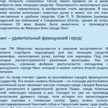
учка попросту сломалась! После такого провала он и реш
зобрести свое пишущее средство. Популярность капиллярных руч
азрослась стремительно, а изобретение стало авторским. В на
ремя многие используют waterman ручки и знают, что это оче
ачественные и удобные средства. Сам Л. Э. Ватерман руковод
озданной им компанией в Соединенных Штатах, однако во втор
оловине 20 века фирма была выкуплена, а производст
родолжилось во Франции близ города Нант.
ант – удивительный французский город!
учки ТМ Waterman выпускаются в широком ассортименте. 
можете подобрать подходящее для вас пишущее средств
ариковую, капиллярную ручку, роллер или карандаш. Под эт
рендом распространяются различные аксессуары. Как у
оворилось, огромная фабрика располагается неподалеку 
ранцузского города Нант, который и можно считать второй родин
омпании.
ант по праву считают одним из красивейших городов французско
осударства. Его можно назвать большим – по площади расположен
аселенный пункт занимает шестую позицию среди городов Франци
ант раскинулся в удивительной долине Луары, среди тоненьк
итей небольших каналов и рек. Сегодня он уже не производ
печатления древнего города, хотя история его происхожден
ходит корнями к племенам галлов. Здесь можно посети
треставрированный Нантский собор и Герцогский замок, куда приб