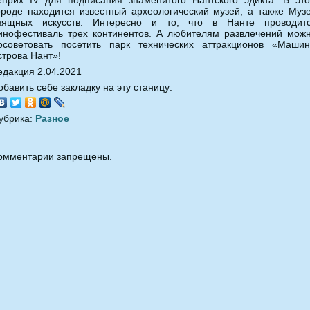
енрих IV для подписания знаменитого Нантского эдикта. В эт
ороде находится известный археологический музей, а также Муз
зящных искусств. Интересно и то, что в Нанте проводит
инофестиваль трех континентов. А любителям развлечений мож
осоветовать посетить парк технических аттракционов «Маши
строва Нант»!
едакция 2.04.2021
обавить себе закладку на эту станицу:
убрика:
Разное
омментарии запрещены.