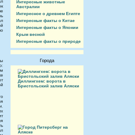
ил
Интересные животные
ек
Австралии
ше
Интересное о древнем Египте
нь
Интересные факты о Китае
ил
ой
Интересные факты о Японии
во
Крым весной
Интересные факты о природе
Города
Вы
о:
им
же
от
Диллингхем: ворота в
ой
Бристольский залив Аляски
го
ия
и.
их
ит
ия
ть
ыл