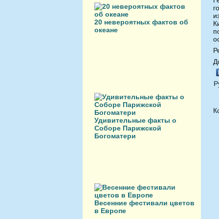
Г
г
и
20 невероятных фактов об
К
океане
п
о
Р
Д
Р
К
Удивительные факты о
Соборе Парижской
Богоматери
Весенние фестивали цветов
в Европе