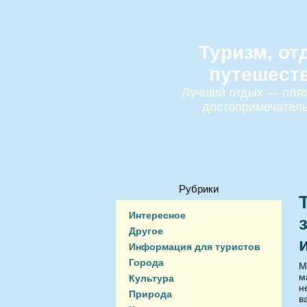
Туризм, от
путешест
Лучший отдых — пляж
достопримечател
Рубрики
Интересное
Другое
Информация для туристов
Города
М
м
Культура
н
Природа
в