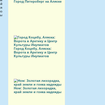
ом
Город Питерсберг на Аляске
ей
ся
но
ны
Город Коцебу, Аляска:
Ворота в Арктику и Центр
Культуры Инупиатов
Ном: Золотая лихорадка,
край земли и гонка надежды