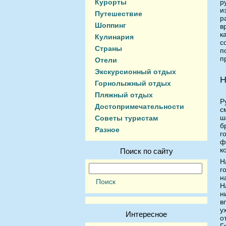
Курорты
р
и
Путешествие
р
Шоппинг
в
к
Кулинария
с
Страны
п
п
Отели
Экскурсионный отдых
Н
Горнолыжный отдых
Пляжный отдых
Р
Достопримечательности
с
ш
Советы туристам
б
Разное
г
ф
к
Поиск по сайту
Н
г
н
Н
н
в
у
Интересное
о