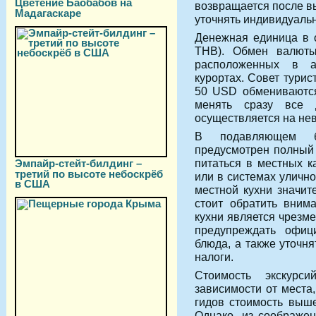
Цветение Баобабов на
возвращается после в
Мадагаскаре
уточнять индивидуальн
Денежная единица в 
THB). Обмен валюты
расположенных в а
курортах. Совет тури
50 USD обмениваются
менять сразу все 
осуществляется на не
В подавляющем б
предусмотрен полный 
питаться в местных к
Эмпайр-стейт-билдинг –
третий по высоте небоскрёб
или в системах улично
в США
местной кухни значит
стоит обратить внима
кухни является чрезме
предупреждать офиц
блюда, а также уточн
налоги.
Стоимость экскурс
зависимости от места,
гидов стоимость выше
Однако, из соображен