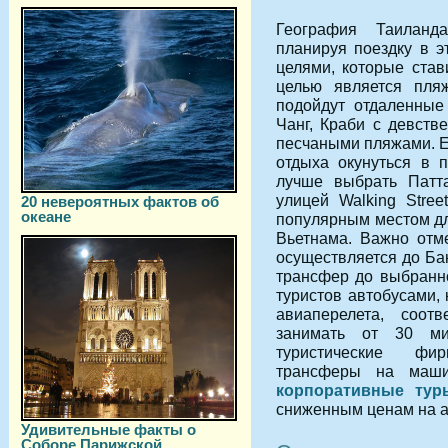
География Таиланд
планируя поездку в э
целями, которые став
целью является пля
подойдут отдаленные 
Чанг, Краби с девств
песчаными пляжами. Е
отдыха окунуться в 
лучше выбрать Патт
улицей Walking Stre
20 невероятных фактов об
океане
популярным местом дл
Вьетнама. Важно отме
осуществляется до Бан
трансфер до выбранно
туристов автобусами,
авиаперелета, соот
занимать от 30 ми
туристические фи
трансферы на маши
корпоративные тур
сниженным ценам на 
Удивительные факты о
Соборе Парижской