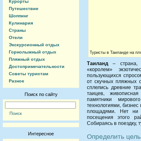
Курорты
Путешествие
Шоппинг
Кулинария
Страны
Отели
Экскурсионный отдых
Горнолыжный отдых
Туристы в Таиланде на пл
Пляжный отдых
Таиланд
– страна, 
Достопримечательности
«королем» экзотиче
Советы туристам
пользующихся спросо
Разное
от скучных пляжных о
сплелись древние тр
таицев, живописная
Поиск по сайту
памятники мировог
технологиями, бизнес
площадями. Нет ни 
посещения этого ра
Собираясь в поездку, 
Интересное
Определить цель