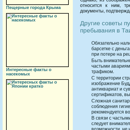
относится к ним, тр
Пещерные города Крыма
документы, подтвержд
Другие советы п
пребывания в Та
Обязательно нали
барсетке с деньг
при потере на ре
Быть внимательны
частыми авариям
Интересные факты о
трафиком.
насекомых
С территории стр
изображение Буд
антиквариат и су
сертификатов, в
Сложная санитарн
соблюдения гигие
рекомендуется во
В связи с частым
следует внимател
возможности, не 