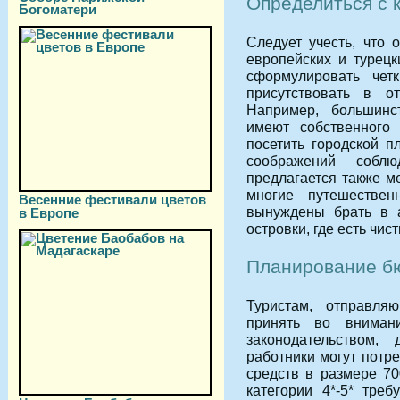
Определиться с к
Богоматери
Следует учесть, что 
европейских и турецк
сформулировать чет
присутствовать в о
Например, большинс
имеют собственного 
посетить городской п
соображений соблю
предлагается также м
многие путешестве
Весенние фестивали цветов
вынуждены брать в а
в Европе
островки, где есть чи
Планирование бю
Туристам, отправля
принять во вниман
законодательством
работники могут потр
средств в размере 70
категории 4*-5* треб