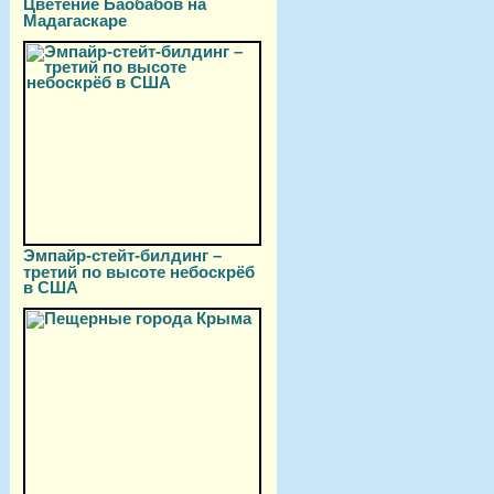
Цветение Баобабов на
Мадагаскаре
Эмпайр-стейт-билдинг –
третий по высоте небоскрёб
в США