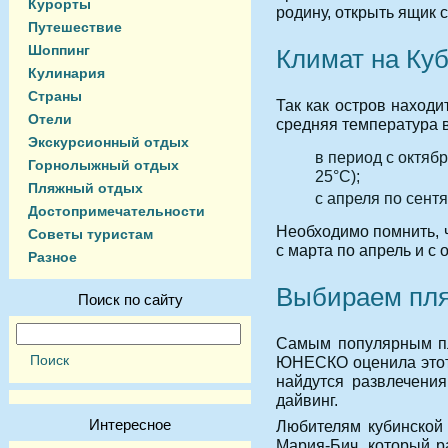
Курорты
родину, открыть ящик с
Путешествие
Шоппинг
Климат на Ку
Кулинария
Страны
Так как остров находи
Отели
средняя температура в
Экскурсионный отдых
в период с октяб
Горнолыжный отдых
25°C);
Пляжный отдых
с апреля по сентя
Достопримечательности
Необходимо помнить, 
Советы туристам
с марта по апрель и с 
Разное
Выбираем пл
Поиск по сайту
Самым популярным пл
ЮНЕСКО оценила этот 
найдутся развлечения
дайвинг.
Интересное
Любителям кубинской 
Мария-Бич, который р