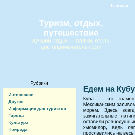
Главная
Туризм, отдых,
путешествие
Лучший отдых — пляжи, отели,
достопримечательности
Рубрики
Едем на Куб
Интересное
Куба – это знамен
Другое
Мексиканским заливом
Информация для туристов
морем. Здесь всег
Города
зажигательные латин
оставили равнодушны
Культура
хьюмидор, ведь ле
Природа
прославились на весь 