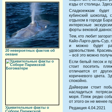
езды от столицы. Здесь
Сладкоежкам будет
кубинский шоколад, 
отдыхом в городе Бара
интересные экскурси
форты вековой давнос
Тем, кто любит загора
Кайо-Ларго-дель-Сур,
и можно будет ра
удовольствие. Красив
20 невероятных фактов об
океане
– всё это можно получ
Если белый песок и пр
стоит посетить пл
отличается от други
коричневого цвета. З
спокойно.
Дайверам стоит поб
насладиться потряс
моря. Пляж редко соб
от этого он не менее 
Удивительные факты о
Редакция 4.04.2021
Соборе Парижской