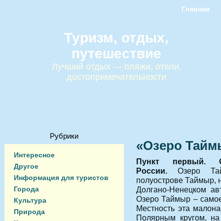
Главная
Туризм, отдых,
путешествие
Лучший отдых — пляжи, отели,
достопримечательности
Рубрики
«Озеро Тайм
Интересное
Пункт первый. 
Другое
России.
Озеро Та
Информация для туристов
полуострове Таймыр, 
Города
Долгано-Ненецком ав
Озеро Таймыр – самое
Культура
Местность эта малона
Природа
Полярным кругом, на