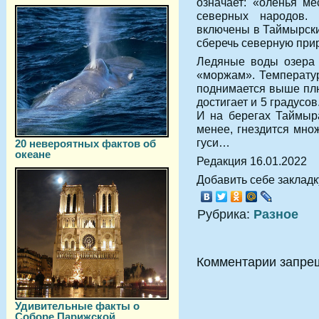
означает: «оленья ме
северных народов.
включены в Таймырски
сберечь северную при
Ледяные воды озера 
«моржам». Температур
поднимается выше плю
достигает и 5 градусо
И на берегах Таймыра
менее, гнездится множ
гуси…
20 невероятных фактов об
океане
Редакция 16.01.2022
Добавить себе закладку
Рубрика:
Разное
Комментарии запре
Удивительные факты о
Соборе Парижской