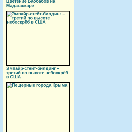
Цветение Баобабов на
Мадагаскаре
Эмпайр-стейт-билдинг –
третий по высоте небоскрёб
в США