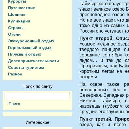
Курорты
Таймырского полуостро
Путешествие
знают великое озеро Б
пресноводное озеро в
Шоппинг
Но не все знают, что 
Кулинария
тоже одно из самых б
Страны
России оно уступает то
Отели
Пункт второй. Опис
Экскурсионный отдых
«самое ледяное озер
Горнолыжный отдых
твердого панциря л
Пляжный отдых
середине сентября о
льдом… и так до сле
Достопримечательности
Прозрачным, как Бай
Советы туристам
коротким летом на н
Разное
штормы.
На озере также ра
Поиск по сайту
полноценных рек в
Северная, Западная ре
Нижняя Таймыра, в
назовешь глубоким о
средние его глубины в
Пункт третий. Прир
Интересное
озера, как и всего 