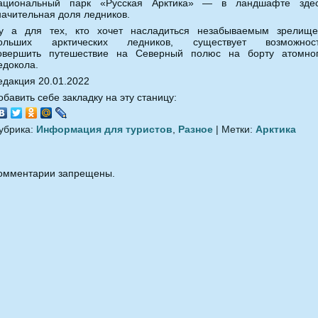
ациональный парк «Русская Арктика» — в ландшафте зде
начительная доля ледников.
у а для тех, кто хочет насладиться незабываемым зрелищ
ольших арктических ледников, существует возможнос
овершить путешествие на Северный полюс на борту атомно
едокола.
едакция 20.01.2022
обавить себе закладку на эту станицу:
убрика:
Информация для туристов
,
Разное
| Метки:
Арктика
омментарии запрещены.