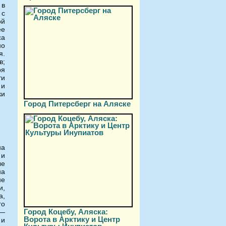
 в
 с
ой
ее
са
но
я.
в;
ря
ти
 и
ки
Город Питерсберг на Аляске
на
 и
е
на
не
и,
а,
го
Город Коцебу, Аляска:
 —
Ворота в Арктику и Центр
 и