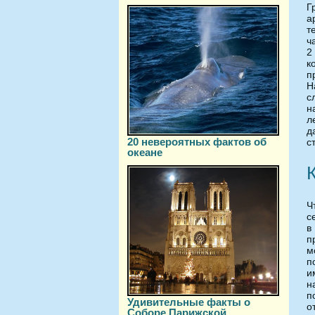
Г
а
т
ч
2
к
п
Н
с
н
л
д
20 невероятных фактов об
с
океане
Ч
с
п
м
п
и
н
п
Удивительные факты о
о
Соборе Парижской