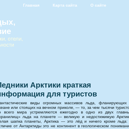
Главная
Карта сайта
О сайте
дых,
вие
и, отели,
ьности
Ледники Арктики краткая
информация для туристов
антастические виды огромных массивов льда, фланирующих
кеане или стоящих на вечном приколе, — то, за чем тысячи турист
о всего мира устремляются ежегодно в одно из двух главн
хранилищ» льда на планете — великую и недостижимую Арктик
елая шапка планеты, Арктика — это лёд и ничего кроме льда:
тличие от Антарктиды это не континент в геологическом пониман