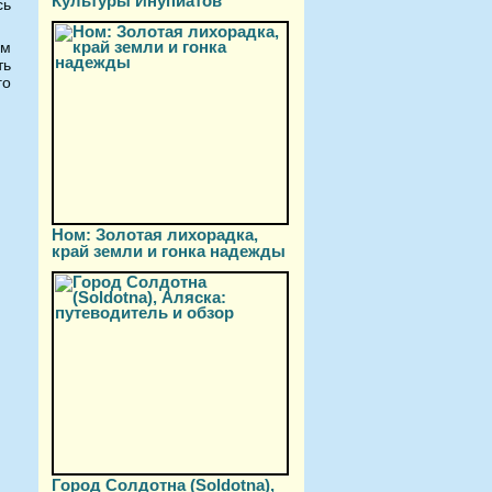
Культуры Инупиатов
сь
ем
ть
го
Ном: Золотая лихорадка,
край земли и гонка надежды
Город Солдотна (Soldotna),