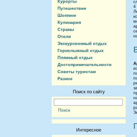
Курорты
с
4
Путешествие
Л
Шоппинг
к
м
Кулинария
а
Страны
с
н
Отели
Экскурсионный отдых
Горнолыжный отдых
Пляжный отдых
А
Достопримечательности
и
Советы туристам
п
п
Разное
р
з
Поиск по сайту
п
н
а
р
З
Интересное