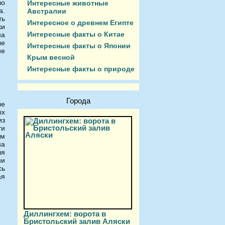
ло
Интересные животные
а.
Австралии
ть
Интересное о древнем Египте
ки
Интересные факты о Китае
на
ые
Интересные факты о Японии
ие
Крым весной
Интересные факты о природе
Города
ые
ых
из
ти
ом
на
ля
ии
сь
ая
Диллингхем: ворота в
Бристольский залив Аляски