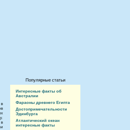
Популярные статьи
Интересные факты об
Австралии
Фараоны древнего Египта
 в
ов
Достопримечательности
ых
Эдинбурга
у.
Атлантический океан
 в
интересные факты
ии