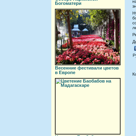
н
Богоматери
з
Н
б
с
л
Р
Д
Р
Весенние фестивали цветов
в Европе
К