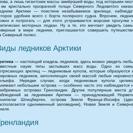
лова, а лишь гигантские массы замёрзшей воды, под которыми око
 км кристально прозрачной толщи Северного Ледовитого океан
едники Арктики — поистине незабываемое зрелище, наблюда
оторое удобнее всего с борта полярного судна. Впрочем, ледни
ожно и потрогать — для этого устраиваются морские прогулки 
рктических моторных лодках. Ну а те, кто мечтает увидеть сам
еверные в мире ледники, приглашаются совершить путешеств
а Северный полюс.
Виды ледников Арктики
рктика
— настоящий кладезь ледников, здесь можно увидеть люб
звестные науке типы застывших масс воды. Одно из сам
отрясающих зрелищ — ледниковые купола, которые образуются 
окровных ледников, заполняющих своей массой любые неровнос
ельефа. Нередки случаи, когда ледниковые купола целик
анимают небольшие острова — особенно часто это наблюдается 
рибрежных островах Гренландии. Другие популярные места д
аблюдений за ледниками Арктики — принадлежащий Норвег
рхипелаг Шпицберген, острова Земля Франца-Иосифа (зде
асполагается одноименный заповедник), Новая Земля и Северн
емля.
Гренландия