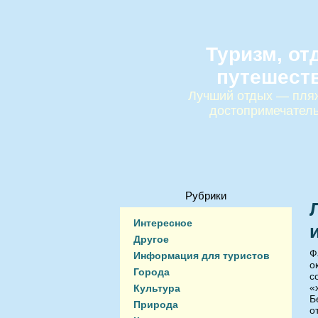
Туризм, от
путешест
Лучший отдых — пляж
достопримечател
Рубрики
Интересное
Другое
Ф
Информация для туристов
о
Города
с
«
Культура
Б
Природа
о