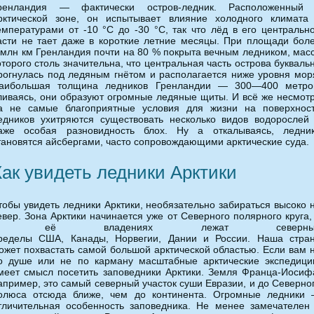
ренландия — фактически остров-ледник. Расположенный
рктической зоне, он испытывает влияние холодного климата
емпературами от -10 °C до -30 °C, так что лёд в его центральн
асти не тает даже в короткие летние месяцы. При площади бол
 млн км Гренландия почти на 80 % покрыта вечным ледником, мас
оторого столь значительна, что центральная часть острова букваль
рогнулась под ледяным гнётом и располагается ниже уровня мор
аибольшая толщина ледников Гренландии — 300—400 метро
ливаясь, они образуют огромные ледяные щиты. И всё же несмот
а не самые благоприятные условия для жизни на поверхнос
едников ухитряются существовать несколько видов водорослей
аже особая разновидность блох. Ну а откалываясь, ледни
тановятся айсбергами, часто сопровождающими арктические суда.
Как увидеть ледники Арктики
тобы увидеть ледники Арктики, необязательно забираться высоко 
евер. Зона Арктики начинается уже от Северного полярного круга,
в её владениях лежат северны
ределы США, Канады, Норвегии, Дании и России. Наша стра
ожет похвастать самой большой арктической областью. Если вам 
о душе или не по карману масштабные арктические экспедици
меет смысл посетить заповедники Арктики. Земля Франца-Иосиф
апример, это самый северный участок суши Евразии, и до Северно
олюса отсюда ближе, чем до континента. Огромные ледники
тличительная особенность заповедника. Не менее замечателен