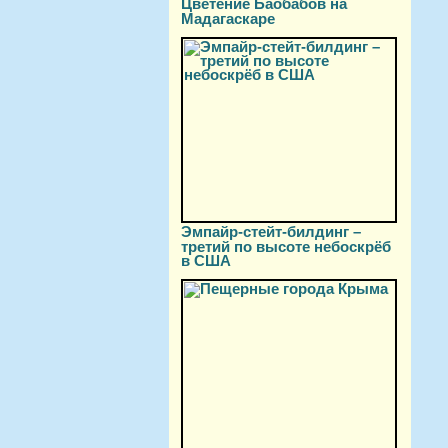
Цветение Баобабов на
Мадагаскаре
Эмпайр-стейт-билдинг –
третий по высоте небоскрёб
в США