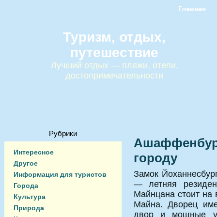
Главная
Туризм, отдых,
путешествие
Лучший отдых — пляжи, отели,
достопримечательности
Рубрики
Ашаффенбург
Интересное
городу
Другое
Замок Йоханнесбург
Информация для туристов
— летняя резиден
Города
Майнцана стоит на 
Культура
Майна. Дворец име
Природа
двор и мощные уг