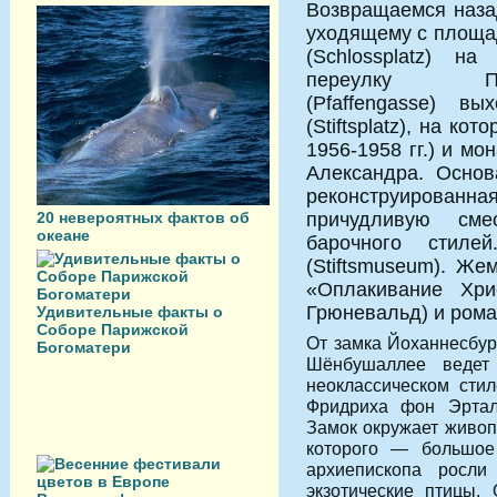
Возвращаемся назад
уходящему с площ
(Schlossplatz) на 
переулку Пфа
(Pfaffengasse) 
(Stiftsplatz), на к
1956-1958 гг.) и мо
Александра. Основ
реконструированная
20 невероятных фактов об
причудливую сме
океане
барочного стиле
(Stiftsmuseum). Ж
«Оплакивание Хри
Грюневальд) и роман
Удивительные факты о
Соборе Парижской
От замка Йоханнесбур
Богоматери
Шёнбушаллее ведет
неоклассическом сти
Фридриха фон Эртал
Замок окружает живопи
которого — большое
архиепископа росли
экзотические птицы. 