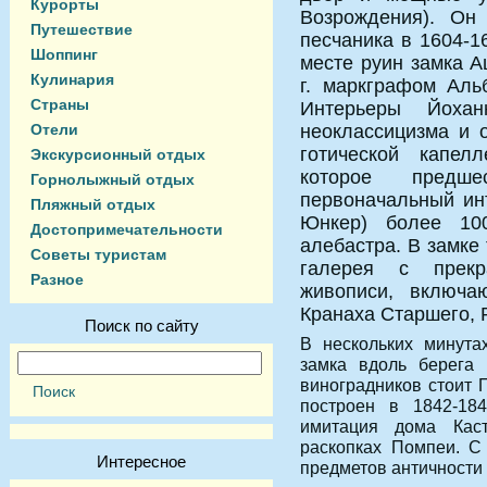
Курорты
Возрождения). Он 
Путешествие
песчаника в 1604-16
Шоппинг
месте руин замка 
Кулинария
г. маркграфом Аль
Страны
Интерьеры Йохан
Отели
неоклассицизма и 
готической капелл
Экскурсионный отдых
которое предше
Горнолыжный отдых
первоначальный инт
Пляжный отдых
Юнкер) более 10
Достопримечательности
алебастра. В замке
Советы туристам
галерея с прекр
Разное
живописи, включа
Кранаха Старшего, 
Поиск по сайту
В нескольких минута
замка вдоль берега 
виноградников стоит 
построен в 1842-18
имитация дома Кас
раскопках Помпеи. С
Интересное
предметов античности 