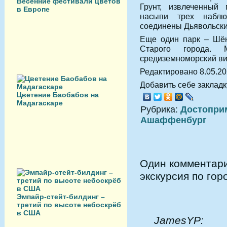
Весенние фестивали цветов
Грунт, извлеченный 
в Европе
насыпи трех наблю
соединены Дьявольски
Еще один парк – Шёнт
Старого города. 
средиземноморский ви
Редактировано 8.05.2
Добавить себе закладку
Цветение Баобабов на
Мадагаскаре
Рубрика:
Достопри
Ашаффенбург
Один комментар
экскурсия по гор
Эмпайр-стейт-билдинг –
третий по высоте небоскрёб
в США
JamesYP: