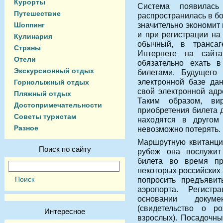
Курорты
Система появила
Путешествие
распространилась в б
значительно экономит 
Шоппинг
и при регистрации на 
Кулинария
обычный, в трансаг
Страны
Интернете на сайт
Отели
обязательно ехать 
Экскурсионный отдых
билетами.
Будущего п
электронной базе да
Горнолыжный отдых
свой электронной адр
Пляжный отдых
Таким образом, ви
Достопримечательности
приобретения билета 
Советы туристам
находятся в другом
Разное
невозможно потерять.
Маршрутную квитанцию
Поиск по сайту
рубеж она послужит 
билета во время пр
некоторых российских
попросить предъявит
аэропорта. Регист
основании докуме
(свидетельство о 
Интересное
взрослых). Посадочны