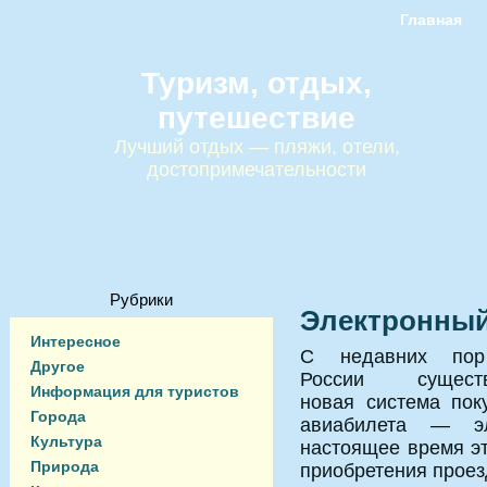
Главная
Туризм, отдых,
путешествие
Лучший отдых — пляжи, отели,
достопримечательности
Рубрики
Электронный 
Интересное
С недавних по
Другое
России существ
Информация для туристов
новая система пок
Города
авиабилета — эле
Культура
настоящее время э
Природа
приобретения проез