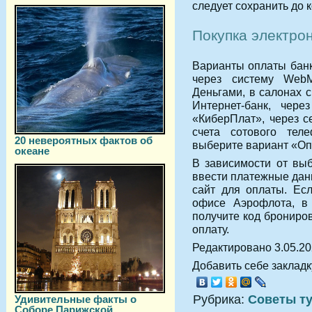
следует сохранить до 
Покупка электро
Варианты оплаты банк
через систему WebM
Деньгами, в салонах 
Интернет-банк, чер
«КиберПлат», через с
счета сотового тел
20 невероятных фактов об
выберите вариант «Опл
океане
В зависимости от выб
ввести платежные дан
сайт для оплаты. Ес
офисе Аэрофлота, в 
получите код брониро
оплату.
Редактировано 3.05.2
Добавить себе закладку
Рубрика:
Советы т
Удивительные факты о
Соборе Парижской