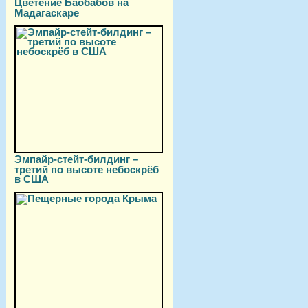
Цветение Баобабов на
Мадагаскаре
Эмпайр-стейт-билдинг –
третий по высоте небоскрёб
в США