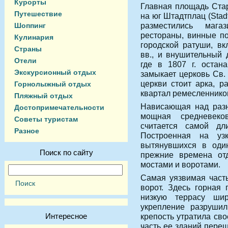
Курорты
Главная площадь Ста
Путешествие
на юг Штадтплац (Stad
разместились мага
Шоппинг
рестораны, винные по
Кулинария
городской ратуши, в
Страны
вв., и внушительный д
Отели
где в 1807 г. остан
Экскурсионный отдых
замыкает церковь Св. 
церкви стоит арка, 
Горнолыжный отдых
квартал ремесленников
Пляжный отдых
Нависающая над разн
Достопримечательности
мощная средневеков
Советы туристам
считается самой дл
Разное
Построенная на уз
вытянувшихся в оди
Поиск по сайту
прежние времена от
мостами и воротами.
Самая уязвимая част
ворот. Здесь горная
низкую террасу ши
укрепление разрушил
Интересное
крепость утратила св
часть ее зданий переш