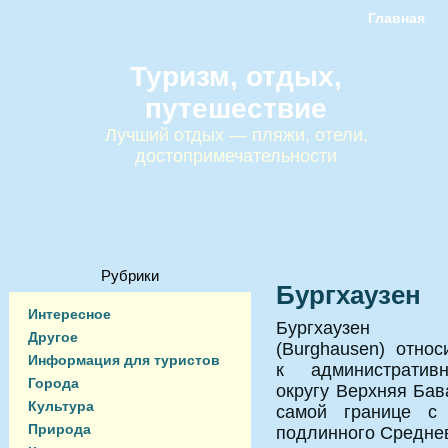
Главная
Туризм, отдых,
путешествие
Лучший отдых — пляжи, отели,
достопримечательности
Рубрики
Бургхаузен
Интересное
Бургхаузен
Другое
(Burghausen) относ
Информация для туристов
к административн
Города
округу Верхняя Бав
Культура
самой границе с 
Природа
подлинного Средне