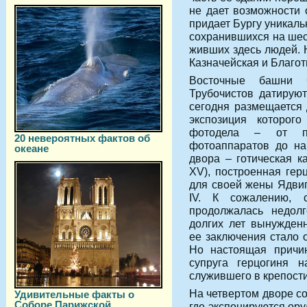
не дает возможности 
придает Бургу уникал
сохранившихся на шес
живших здесь людей. 
Казначейская и Благотв
Восточные башни 
Трубочистов датирую
сегодня размещается 
экспозиция которого
фотодела – от п
20 невероятных фактов об
фотоаппаратов до на
океане
двора – готическая ка
XV), построенная гер
для своей жены Ядвиг
IV. К сожалению, 
продолжалась недолг
долгих лет вынужден
ее заключения стало 
Но настоящая причин
супруга герцогиня 
служившего в крепости
На четвертом дворе со
Удивительные факты о
Соборе Парижской
где экспонируются ор