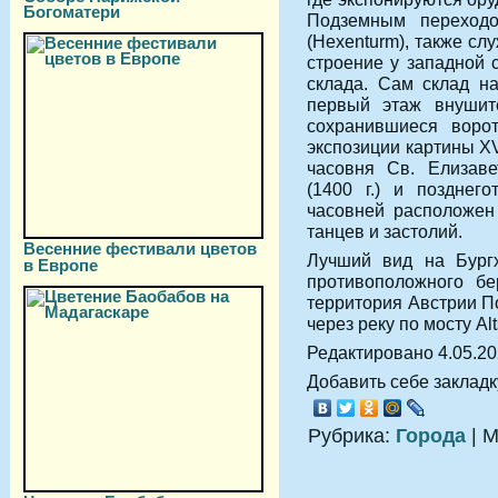
Богоматери
Подземным переход
(Hexenturm), также с
строение у западной 
склада. Сам склад н
первый этаж внушите
сохранившиеся воро
экспозиции картины X
часовня Св. Елизаве
(1400 г.) и позднего
часовней расположен
танцев и застолий.
Весенние фестивали цветов
Лучший вид на Бургх
в Европе
противоположного бе
территория Австрии По
через реку по мосту Al
Редактировано 4.05.2
Добавить себе закладку
Рубрика:
Города
| М