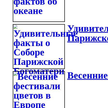
Удивител
Парижск
Весенние