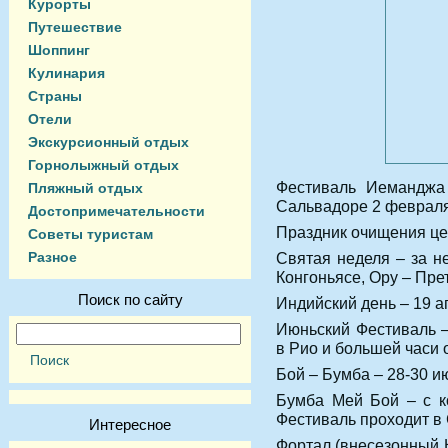
Курорты
Путешествие
Шоппинг
Кулинария
Страны
Отели
Экскурсионный отдых
Горнолыжный отдых
Фестиваль Иеманджа 
Пляжный отдых
Сальвадоре 2 февраля
Достопримечательности
Праздник очищения цер
Советы туристам
Разное
Святая неделя – за н
Конгоньясе, Ору – Пре
Поиск по сайту
Индийский день – 19 а
Июньский Фестиваль –
в Рио и большей часи 
Бой – Бумба – 28-30 и
Бумба Мей Бой – с к
Фестиваль проходит в
Интересное
Фортал (внесезонный 