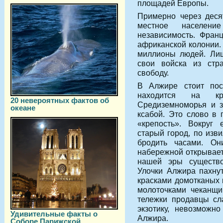
площадей Европы.
Примерно через деся
местное населен
независимость. Фран
африканской колонии.
миллионы людей. Лиш
свои войска из стра
свободу.
В Алжире стоит пос
находится на кр
20 невероятных фактов об
Средиземноморья и з
океане
ксабой. Это слово в 
«крепость». Вокруг 
старый город, по изв
бродить часами. Он
набережной открываетс
нашей эры существо
Улочки Алжира пахнут
красками домотканых 
молоточками чеканщи
тележки продавцы сл
экзотику, невозможн
Удивительные факты о
Алжира.
Соборе Парижской