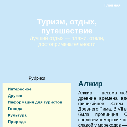
Главная
Туризм, отдых,
путешествие
Лучший отдых — пляжи, отели,
достопримечательности
Рубрики
Алжир
Интересное
Алжир — весьма любо
Другое
древние времена вд
Информация для туристов
финикийцев. Затем
Города
Древнего Рима. В VII 
была провинция О
Культура
средиземноморские п
Природа
славой у мореходов —