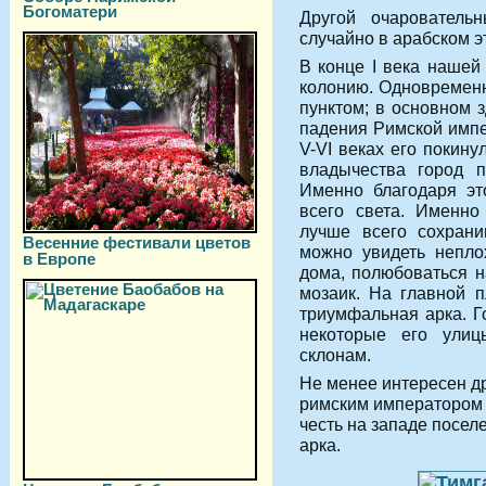
Богоматери
Другой очаровател
случайно в арабском э
В конце I века нашей
колонию. Одновремен
пунктом; в основном 
падения Римской импе
V-VI веках его покин
владычества город п
Именно благодаря эт
всего света. Именно
лучше всего сохрани
Весенние фестивали цветов
можно увидеть непло
в Европе
дома, полюбоваться н
мозаик. На главной 
триумфальная арка. Г
некоторые его улиц
склонам.
Не менее интересен д
римским императором 
честь на западе посе
арка.