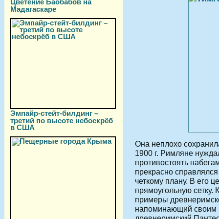
Цветение Баобабов на
Мадагаскаре
Эмпайр-стейт-билдинг –
третий по высоте небоскрёб
в США
Она неплохо сохранил
1900 г. Римляне нужда
противостоять набега
прекрасно справлялся 
четкому плану. В его ц
прямоугольную сетку. 
примеры древнеримско
напоминающий своим 
древнеримский Пантеон