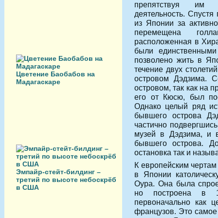
препятствуя им 
деятельность. Спустя
из Японии за активн
перемещена голла
расположенная в Хира
были единственными
позволено жить в Яп
течение двух столети
Цветение Баобабов на
островом Дэдзи­ма. 
Мадагаскаре
островом, так как на 
его от Кюсю, был по
Однако целый ряд ис
бывшего острова Дэ
частично подвергшись
музей в Дэдзима, и 
бывшего острова. 
остановка так и назыв
К европейским чертам
Эмпайр-стейт-билдинг –
в Японии католическ
третий по высоте небоскрёб
Оура. Она была спро
в США
но построена в 1
первоначально как ц
французов. Это самое