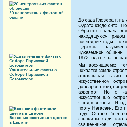
20 невероятных фактов об
океане
До сада Гловера пять 
Оуратэнсюдо-сита. Н
Обратите сначала вни
находящуюся рядом
последние годы эпохи
Церковь, разумеет
чужеземной общины Н
1872 года не раз­реша
Мы восхищаемся тем
Удивительные факты о
нехватки земли строят
Соборе Парижской
отвоевывая таким
Богоматери
искусственном остро
долларов стоит, напри
аэропорт. Но с ка
искусственные остр
Средневековье. И од
порту Нагасаки. Его 
году! Остров был с
Весенние фестивали цветов
специально для того, 
в Европе
священников отде