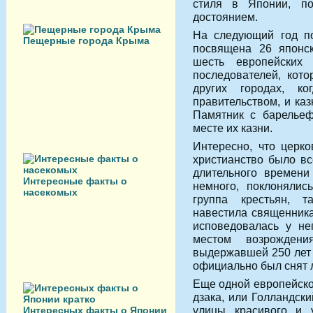
стиля в Японии, по
достоянием.
На следующий год по
Пещерные города Крыма
посвящена 26 японс
шесть европейских
последователей, кот
других городах, к
правительством, и ка
Памятник с барельеф
месте их казни.
Интересно, что церко
христианство было вс
длительного времени
Интересные факты о
немного, поклонялис
насекомых
группа крестьян, т
навестила священника
исповедовалась у не
местом возрождени
выдержавшей 250 лет 
официально был снят л
Еще одной европейско
дзака, или Голландски
улицы красивого и 
Интересных факты о Японии