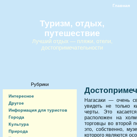
Главная
Туризм, отдых,
путешествие
Лучший отдых — пляжи, отели,
достопримечательности
Рубрики
Достопримеч
Интересное
Нагасаки — очень св
Другое
увидеть не только к
Информация для туристов
черты. Это касаетс
Города
расположен на холме
торговцы во второй п
Культура
это, собственно, му
Природа
которого являются ос