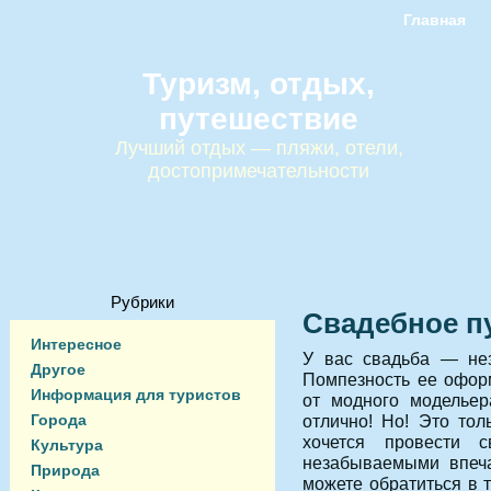
Главная
Туризм, отдых,
путешествие
Лучший отдых — пляжи, отели,
достопримечательности
Рубрики
Свадебное п
Интересное
У вас свадьба — не
Другое
Помпезность ее офо
Информация для туристов
от модного модельер
Города
отлично! Но! Это тол
хочется провести 
Культура
незабываемыми впеча
Природа
можете обратиться в т