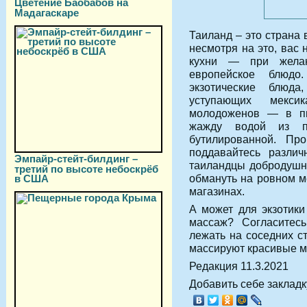
Цветение Баобабов на
Мадагаскаре
Таиланд – это страна 
несмотря на это, вас 
кухни — при желан
европейское блюд
экзотические блюда
уступающих мексик
молодоженов — в пы
жажду водой из п
бутилированной. Пр
поддавайтесь разли
Эмпайр-стейт-билдинг –
таиландцы добродушны
третий по высоте небоскрёб
обмануть на ровном ме
в США
магазинах.
А может для экзотики
массаж? Согласитес
лежать на соседних ст
массируют красивые м
Редакция 11.3.2021
Добавить себе закладку