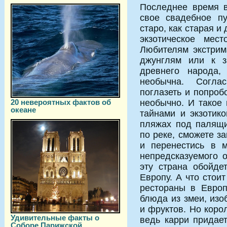
Последнее время 
свое свадебное пу
старо, как старая и
экзотическое мес
Любителям экстрим
джунглям или к з
древнего народа,
необычна. Согла
поглазеть и попробо
20 невероятных фактов об
необычно. И такое
океане
тайнами и экзотик
пляжах под палящи
по реке, сможете з
и перенестись в 
непредсказуемого 
эту страна обойде
Европу. А что стои
рестораны в Европ
блюда из змеи, из
и фруктов. Но корол
Удивительные факты о
ведь карри придает
Соборе Парижской