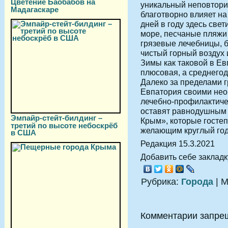
Цветение Баобабов на
уникальный неповтори
Мадагаскаре
благотворно влияет на
дней в году здесь свет
море, песчаные пляжи
грязевые лечебницы, 
чистый горный воздух
Зимы как таковой в Ев
плюсовая, а среднегод
Далеко за пределами г
Евпатория своими не
лечебно-профилактиче
оставят равнодушным 
Эмпайр-стейт-билдинг –
Крым», которые госте
третий по высоте небоскрёб
желающим круглый год
в США
Редакция 15.3.2021
Добавить себе закладку
Рубрика:
Города
| М
Комментарии запре