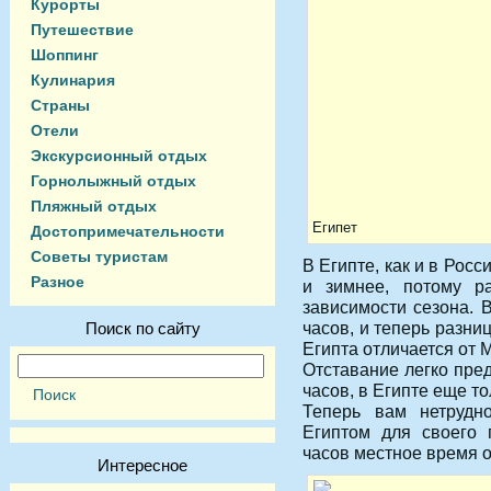
Курорты
Путешествие
Шоппинг
Кулинария
Страны
Отели
Экскурсионный отдых
Горнолыжный отдых
Пляжный отдых
Египет
Достопримечательности
Советы туристам
В Египте, как и в Рос
Разное
и зимнее, потому р
зависимости сезона.
В
часов, и теперь разни
Поиск по сайту
Египта отличается от 
Отставание легко пред
часов, в Египте еще то
Теперь вам нетрудн
Египтом для своего г
часов местное время о
Интересное