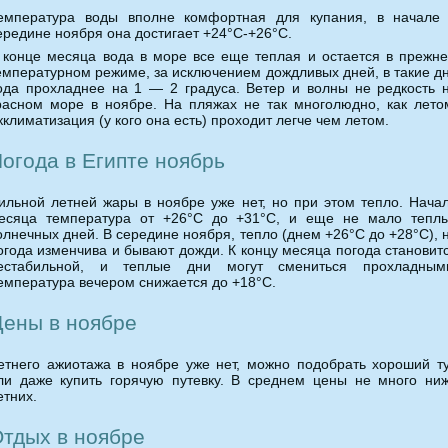
емпература воды вполне комфортная для купания, в начале
ередине ноября она достигает +24°C-+26°C.
 конце месяца вода в море все еще теплая и остается в прежн
емпературном режиме, за исключением дождливых дней, в такие д
ода прохладнее на 1 — 2 градуса. Ветер и волны не редкость 
расном море в ноябре. На пляжах не так многолюдно, как лето
кклиматизация (у кого она есть) проходит легче чем летом.
огода в Египте ноябрь
ильной летней жары в ноябре уже нет, но при этом тепло. Нача
есяца температура от +26°C до +31°C, и еще не мало тепл
олнечных дней. В середине ноября, тепло (днем +26°C до +28°C), 
огода изменчива и бывают дожди. К концу месяца погода становит
естабильной, и теплые дни могут смениться прохладным
емпература вечером снижается до +18°C.
ены в ноябре
етнего ажиотажа в ноябре уже нет, можно подобрать хороший т
ли даже купить горячую путевку. В среднем цены не много ни
етних.
тдых в ноябре