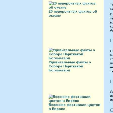
Т
с
20 невероятных фактов об
В
океане
т
в
к
А
П
С
м
с
Удивительные факты о
п
Соборе Парижской
н
Богоматери
Т
Ц
Л
и
л
Весенние фестивали цветов
в Европе
О