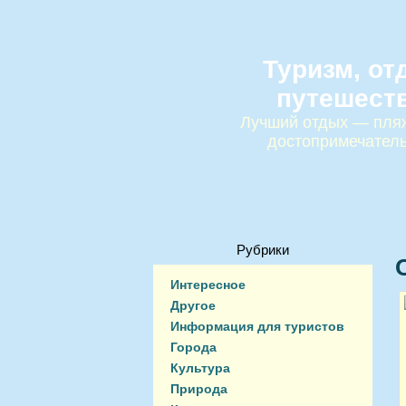
Туризм, от
путешест
Лучший отдых — пляж
достопримечател
Рубрики
Интересное
Другое
Информация для туристов
Города
Культура
Природа