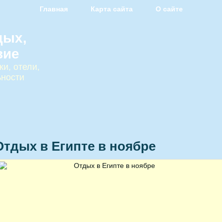
Главная
Карта сайта
О сайте
дых,
вие
и, отели,
ьности
Отдых в Египте в ноябре