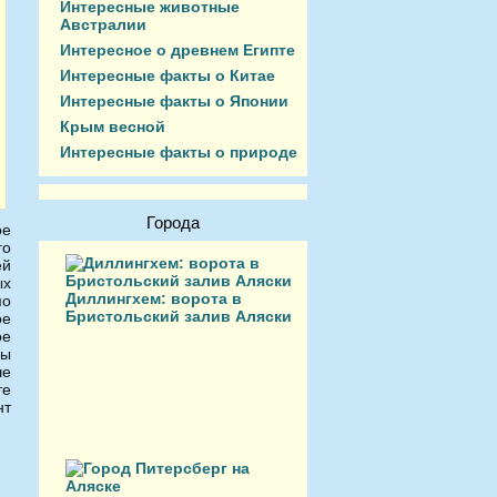
Интересные животные
Австралии
Интересное о древнем Египте
Интересные факты о Китае
Интересные факты о Японии
Крым весной
Интересные факты о природе
Города
ое
го
ей
ых
Диллингхем: ворота в
по
Бристольский залив Аляски
ое
ое
ды
ше
те
нт