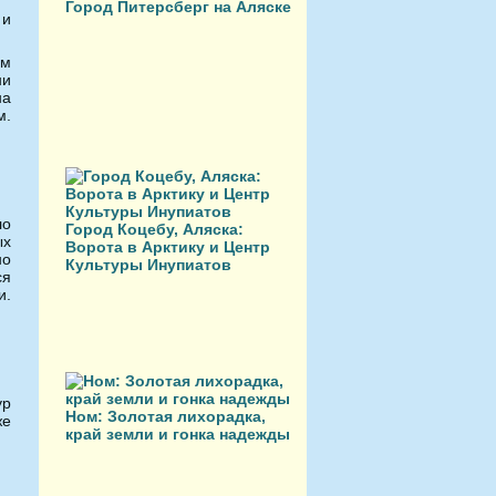
Город Питерсберг на Аляске
 и
ем
ни
на
м.
ло
Город Коцебу, Аляска:
ых
Ворота в Арктику и Центр
но
Культуры Инупиатов
ся
и.
ур
Ном: Золотая лихорадка,
же
край земли и гонка надежды