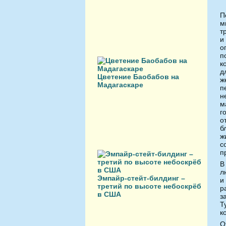
П
м
т
и
о
п
к
д
Цветение Баобабов на
ж
Мадагаскаре
п
н
м
г
о
б
ж
с
п
В
л
Эмпайр-стейт-билдинг –
и
третий по высоте небоскрёб
р
в США
з
Т
к
О