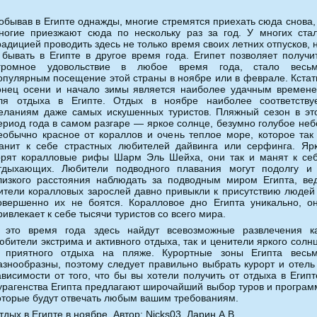
обывав в Египте однажды, многие стремятся приехать сюда снова,
ногие приезжают сюда по нескольку раз за год. У многих ста
радицией проводить здесь не только время своих летних отпусков, 
 бывать в Египте в другое время года. Египет позволяет получи
громное удовольствие в любое время года, стало весь
опулярным посещение этой страны в ноябре или в феврале. Кстат
онец осени и начало зимы является наиболее удачным времен
ля отдыха в Египте. Отдых в ноябре наиболее соответству
еланиям даже самых искушенных туристов. Пляжный сезон в эт
ериод года в самом разгаре — яркое солнце, безумно голубое неб
еобычно красное от кораллов и очень теплое море, которое так
анит к себе страстных любителей дайвинга или серфинга. Яр
орят коралловые рифы Шарм Эль Шейха, они так и манят к се
тдыхающих. Любители подводного плавания могут подолгу и
лизкого расстояния наблюдать за подводным миром Египта, ве
ители коралловых зарослей давно привыкли к присутствию людей
овершенно их не боятся. Коралловое дно Египта уникально, о
ривлекает к себе тысячи туристов со всего мира.
 это время года здесь найдут всевозможные развлечения к
юбители экстрима и активного отдыха, так и ценители яркого солн
 приятного отдыха на пляже. Курортные зоны Египта весь
азнообразны, поэтому следует правильно выбрать курорт и отель
ависимости от того, что бы вы хотели получить от отдыха в Египт
урагенства Египта предлагают широчайший выбор туров и програм
оторые будут отвечать любым вашим требованиям.
тдых в Египте в ноябре. Автор: Nicks03, Ларин А.В.