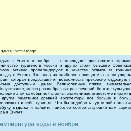
Отдых в Египте в ноябре
тдых в Египте в ноябре — в последние десятилетия огромн
оличество турагенств России и других стран бывшего Советско
оюза активно пропагандируют в качестве отдыха за границ
оездку в Египет.
Это одна из наиболее посещаемых и популярн
тран, которая предоставляет возможность прекрасно отдохнуть 
есьма доступным ценам. Великолепные пляжи, внимательн
бслуживание, масса разнообразных развлечений, богатое культурн
аследие этой самобытной страны, знаменитые египетские пирами
 другие памятники древней архитектуры все больше и боль
ривлекают к себе туристов. Что бы подобрать тур онлайн посети
збуку отдыха
и найдите наиболее соответствующий вам вариа
ура в Египет
емпература воды в ноябре