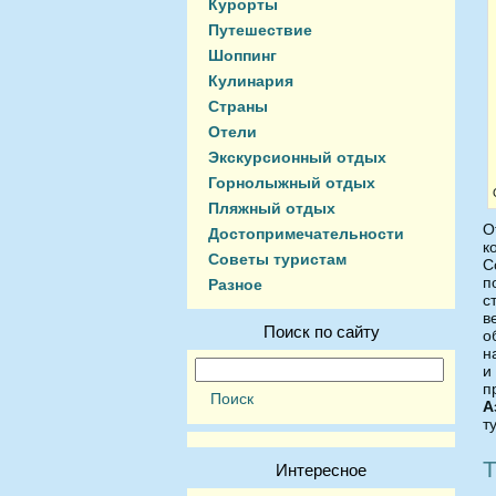
Курорты
Путешествие
Шоппинг
Кулинария
Страны
Отели
Экскурсионный отдых
Горнолыжный отдых
Пляжный отдых
О
Достопримечательности
к
Советы туристам
С
п
Разное
с
в
Поиск по сайту
о
н
и
п
А
т
Т
Интересное