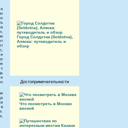
 а
ло
но
ть
ма
и,
ем
Город Солдотна (Soldotna),
ет
Аляска: путеводитель и
от
обзор
о,
 и
ко
бе
 с
дь
 и
Достопримечательности
но
ак
ца
ма
Что посмотреть в Москве
 в
весной
е.
м,