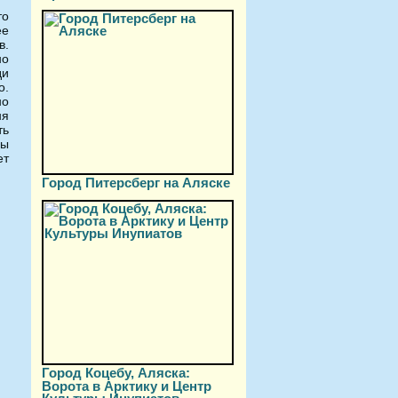
то
ее
в.
но
ди
о.
но
ня
ть
ны
ет
Город Питерсберг на Аляске
Город Коцебу, Аляска:
Ворота в Арктику и Центр