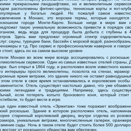
воими прекрасными ландшафтами, но и великолепным сервисо
ядом расположены фитнес-центры, теннисные корты и яхт-клуб
опулярные у богатых людей. Но пожалуй самое известн
азвлечение в Монако, это морские термы, которые находятся
оскошном городе Монте-Карло. Больше нигде в мире вам 
редложат такую уникальную возможность привести в порядок св
рганизм, ведь вода для процедур была добыта с глубины в 
етров. Здесь вам предложат огромный спектр оздоровительн
слуг: сауны, турецкие бани, бассейн с морской водой, разнообразн
ренажеры и т.д. Про сервис и профессионализм наверное и говори
е стоит, здесь он на самом высоком уровне.
тели Монако во всем мире всегда ассоциировались с роскошью
еликолепным сервисом. Один из самых известных отелей страны, 
ари. был открыт в 1864 году, и расположен возле известного казин
го интерьеры просто великолепны, позолота на стенах, мрамор
громные яркие витражи, это здание никого не оставит равнодушны
 этом отеле в свое время останавливались и королевские особы
наменитости. Отель существует настолько давно, что уже обзавел
воими легендами и традициями. Например, здесь существу
бычай, если потереть копыто бронзового коня, который стоит
естибюле, то будет вести в игре.
ще один известный отель «Эрмитаж» тоже поражает воображен
воей роскошью. Здание в котором расположен отель, напомина
корее старинный королевский дворец, внутри отделка из розово
рамора, уникальные витражи, многочисленные галереи, оранжер
 зимние сады. Ночь в таком отеле будет стоить более 500 долларо
о восторг от роскошного убранства вам обеспечен.