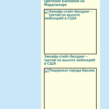
Цветение Баобабов на
Мадагаскаре
Эмпайр-стейт-билдинг –
третий по высоте небоскрёб
в США