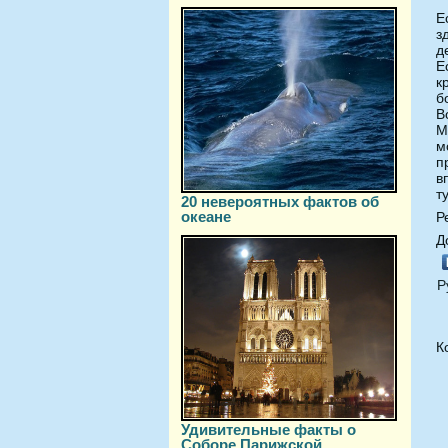
Е
з
д
Е
к
б
В
М
м
п
в
т
20 невероятных фактов об
океане
Р
Д
Р
К
Удивительные факты о
Соборе Парижской