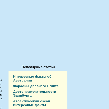
Популярные статьи
Интересные факты об
сь
Австралии
о,
Фараоны древнего Египта
м.
ые
Достопримечательности
ым
Эдинбурга
ью
Атлантический океан
интересные факты
ко