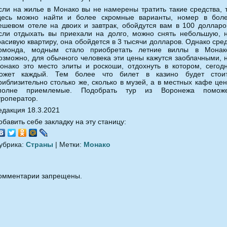
сли на жилье в Монако вы не намерены тратить такие средства, 
десь можно найти и более скромные варианты, номер в бол
ешевом отеле на двоих и завтрак, обойдутся вам в 100 долларо
сли отдыхать вы приехали на долго, можно снять небольшую, 
расивую квартиру, она обойдется в 3 тысячи долларов. Однако сре
омонда, модным стало приобретать летние виллы в Монак
озможно, для обычного человека эти цены кажутся заоблачными, 
онако это место элиты и роскоши, отдохнуть в котором, сегод
ожет каждый. Тем более что билет в казино будет стои
риблизительно столько же, сколько в музей, а в местных кафе це
полне приемлемые. Подобрать тур из Воронежа помож
уроператор.
едакция 18.3.2021
обавить себе закладку на эту станицу:
убрика:
Страны
| Метки:
Монако
омментарии запрещены.