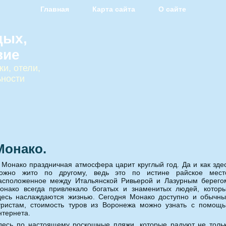
Главная
Карта сайта
О сайте
дых,
вие
и, отели,
ьности
Монако.
 Монако праздничная атмосфера царит круглый год. Да и как зде
ожно жито по другому
, ведь это по истине райское мест
асположенное между Итальянской Ривьерой и Лазурным берего
онако всегда привлекало богатых и знаменитых людей, котор
десь наслаждаются жизнью. Сегодня Монако доступно и обычн
уристам, стоимость туров из Воронежа можно узнать с помощ
нтернета.
десь по настоящему роскошные пляжи, которые радуют не толь