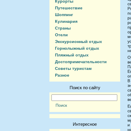
Курорты
с
Путешествие
Р
п
Шоппинг
р
Кулинария
р
п
Страны
о
Отели
м
у
Экскурсионный отдых
т
Горнолыжный отдых
н
Пляжный отдых
О
Достопримечательности
в
П
Советы туристам
Е
Разное
о
В
з
Поиск по сайту
с
о
в
Е
с
с
м
Интересное
и
н