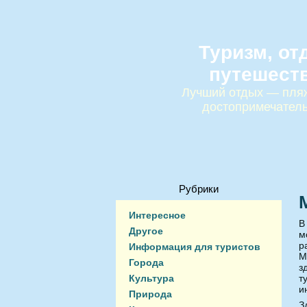
Туризм, от
путешест
Лучший отдых — пляж
достопримечател
Рубрики
Интересное
В
Другое
м
р
Информация для туристов
М
Города
з
Культура
т
и
Природа
З