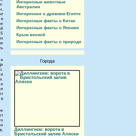
Интересные животные
м.
Австралии
ы,
Интересное о древнем Египте
ое
 в
Интересные факты о Китае
не
Интересные факты о Японии
ой
45
Крым весной
ых
Интересные факты о природе
ые
ть
 и
Города
Де
о.
 и
м.
 и
ся
ет
 в
ие
ет
го
еи
Диллингхем: ворота в
в,
Бристольский залив Аляски