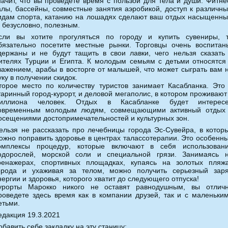
начит, что вы проведете время с пользой для тела и души. Фитне
алы, бассейны, совместные занятия аэробикой, доступ к различн
идам спорта, катанию на лошадях сделают ваш отдых насыщенн
, безусловно, полезным.
сли вы хотите прогуляться по городу и купить сувениры, 
бязательно посетите местные рынки. Торговцы очень воспитан
держаны и не будут тащить в свои лавки, чего нельзя сказать
ителях Турции и Египта. К молодым семьям с детьми относятся
важением, арабы в восторге от малышей, что может сыграть вам 
уку в получении скидок.
торое место по количеству туристов занимает Касабланка. Это
таринный город-курорт, и деловой мегаполис, в котором проживают
иллиона человек. Отдых в Касабланке будет интерес
овременным молодым людям, совмещающими активный отдых
осещениями достопримечательностей и культурных зон.
ельзя не рассказать про лечебницы города Эс-Сувейра, в котор
ожно поправить здоровье в центрах талассотерапии. Это особенн
омплексы процедур, которые включают в себя использован
одорослей, морской соли и специальной грязи. Занимаясь 
ренажерах, спортивных площадках, купаясь на золотых пляж
орода и ухаживая за телом, можно получить серьезный зар
нергии и здоровья, которого хватит до следующего отпуска!
урорты Марокко никого не оставят равнодушным, вы отлич
роведете здесь время как в компании друзей, так и с маленьки
етьми.
едакция 19.3.2021
обавить себе закладку на эту станицу: