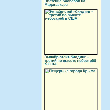
Цветение Баобабов на
Мадагаскаре
Эмпайр-стейт-билдинг –
третий по высоте небоскрёб
в США