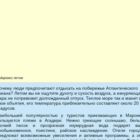
Марокко летом
очему люди предпочитают отдыхать на побережье Атлантического
кеана? Летом вы не ощутите духоту и сухость воздуха, а изнуряющ
ара не потревожит долгожданный отпуск. Теплое море так и манит 
вои объятия, его температура приблизительно составляет около 20
радусов.
аибольшей популярностью у туристов приезжающих в Марок
ользуются пляжи в Агадире. Нежно греющее солнышко, бел
елкий песок и прозрачная изумрудная вода подарят в
еобыкновенное, поистине, райское наслаждение. Отели горо
редложат всевозможные увеселения и активные программы, а э