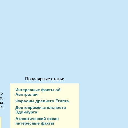
Популярные статьи
Интересные факты об
го
Австралии
у,
Фараоны древнего Египта
ны
ие
Достопримечательности
Эдинбурга
Атлантический океан
интересные факты