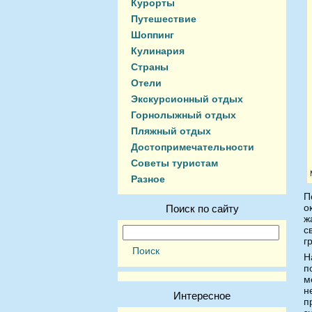
Курорты
Путешествие
Шоппинг
Кулинария
Страны
Отели
Экскурсионный отдых
Горнолыжный отдых
Пляжный отдых
Достопримечательности
Советы туристам
Разное
П
о
Поиск по сайту
ж
с
г
Н
п
м
н
Интересное
п