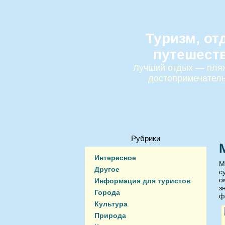
Туризм, от
путешест
Лучший отдых — пляж
достопримечател
Рубрики
Интересное
М
Другое
с
о
Информация для туристов
з
Города
ф
Культура
Природа