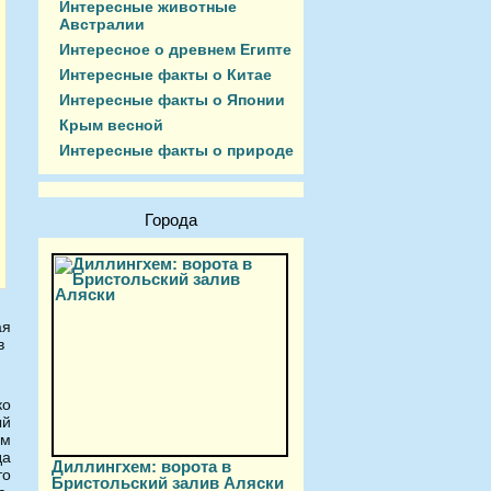
Интересные животные
Австралии
Интересное о древнем Египте
Интересные факты о Китае
Интересные факты о Японии
Крым весной
Интересные факты о природе
Города
ая
в
ко
ый
ам
да
Диллингхем: ворота в
то
Бристольский залив Аляски