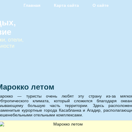
Главная
Карта сайта
О сайте
дых,
вие
и, отели,
ьности
Марокко летом
арокко — туристы очень любят эту страну из-за мягко
убтропического климата, который сложился благодаря океан
мывающему большую часть территории.
Здесь расположе
наменитые курортные города Касабланка и Агадир, располагающ
ешенебельными отельными комплексами.