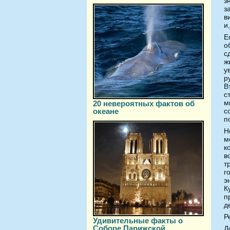
з
з
в
и
Е
о
с
ж
у
р
В
с
м
20 невероятных фактов об
океане
с
п
Н
м
к
в
т
г
э
К
п
д
Р
Удивительные факты о
Соборе Парижской
Д