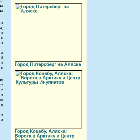
с-
ым
ым
то
ы,
 о
 с
на
 и
 4
ен
Город Питерсберг на Аляске
 с
ых
ые
ие
на
ах
яд
но
ми
Город Коцебу, Аляска:
Ворота в Арктику и Центр