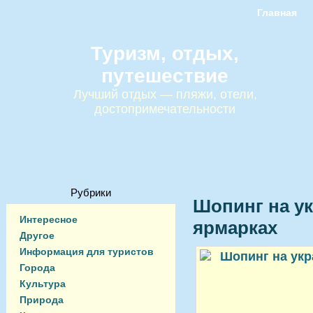
Главная
Туризм, отдых,
путешествие
Лучший отдых — пляжи, отели,
достопримечательности
Рубрики
Шопинг на ук
Интересное
ярмарках
Другое
Информация для туристов
Города
Культура
Природа