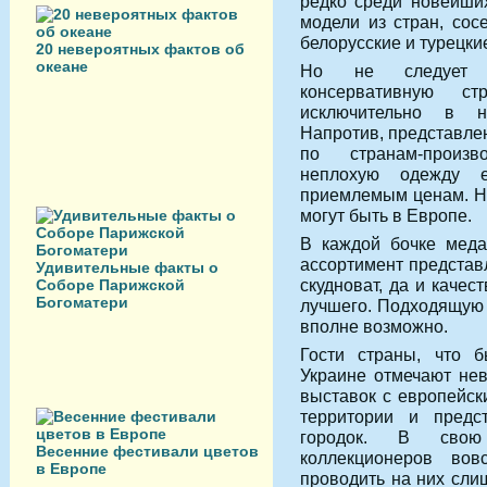
редко среди новейших
модели из стран, сос
белорусские и турецки
20 невероятных фактов об
океане
Но не следует п
консервативную ст
исключительно в н
Напротив, представле
по странам-произв
неплохую одежду е
приемлемым ценам. Но
могут быть в Европе.
В каждой бочке меда
ассортимент представ
Удивительные факты о
скудноват, да и качес
Соборе Парижской
Богоматери
лучшего. Подходящую 
вполне возможно.
Гости страны, что 
Украине отмечают не
выставок с европейск
территории и предс
городок. В свою 
Весенние фестивали цветов
коллекционеров во
в Европе
проводить на них сли