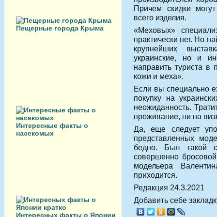
Причем скидки могут
всего изделия.
Пещерные города Крыма
«Меховых» специали
практически нет. Но н
крупнейших выстав
украинские, но и ин
направить туриста в 
кожи и меха».
Если вы специально е
покупку на украинск
неожиданность. Тратит
проживание, ни на виз
Интересные факты о
Да, еще следует упо
насекомых
представленных моде
бедно. Был такой с
совершенно бросовой 
модельера Валенти
приходится.
Редакция 24.3.2021
Добавить себе закладку
Интересных факты о Японии