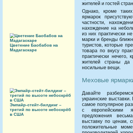
жителей и гостей стра
Однако, кроме таких
ярмарок присутствую
частности, нахожде
нахождение на небол
из них практически н
марки и бренды ближн
туристов, которые пр
Цветение Баобабов на
Мадагаскаре
товара по вкусу прак
практически нечего, 
жителей страны да 
носильные вещи.
Меховые ярмарк
Давайте разберемся
украинские выставки.
самое популярное раз
Эмпайр-стейт-билдинг –
третий по высоте небоскрёб
с европейскими я
в США
предложения весьм
выставку по ценам, с
положительные моме
производителей хорош