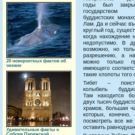
годы был закры
государством
буддистских монах
Лам. Да и сейчас въ
круглый год, сущес
когда нахождение 
недопустимо. В д
возможно, но тол
разрешению, а на
20 невероятных фактов об
можно только пр
океане
имеющего соответс
такие хлопоты того с
Тибет – поист
колыбель буддиз
Там находится бо
двух тысяч буддист
храмов, большая ч
которых, конечно,
посмотреть все же 
оставить равнодуш
Удивительные факты о
Соборе Парижской