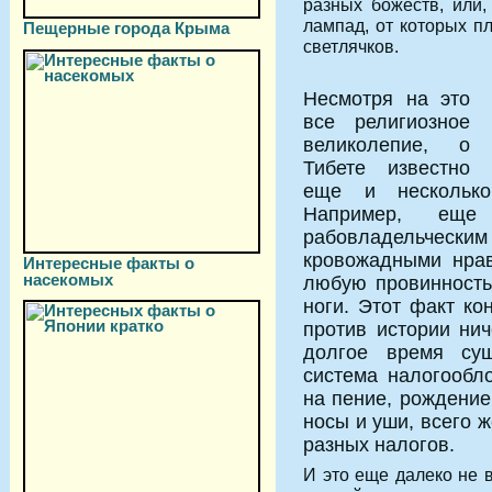
разных божеств, или,
лампад, от которых п
Пещерные города Крыма
светлячков.
Несмотря на это
все религиозное
великолепие, о
Тибете известно
еще и несколько
Например, ещ
рабовладельческ
кровожадными нра
Интересные факты о
насекомых
любую провинность
ноги. Этот факт ко
против истории ни
долгое время сущ
система налогообл
на пение, рождение
носы и уши, всего 
разных налогов.
И это еще далеко не в