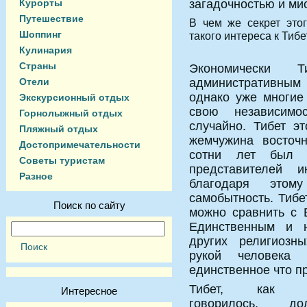
Курорты
загадочностью и ми
Путешествие
В чем же секрет это
Шоппинг
такого интереса к Тиб
Кулинария
Страны
Экономически Т
Отели
административным
однако уже многие
Экскурсионный отдых
свою независимо
Горнолыжный отдых
случайно. Тибет эт
Пляжный отдых
жемчужина восточн
Достопримечательности
сотни лет был 
Советы туристам
представителей 
Разное
благодаря это
самобытность. Тиб
Поиск по сайту
можно сравнить с 
Единственным и 
других религиозн
рукой человека
единственное что п
Тибет, как 
Интересное
говорилось, дол