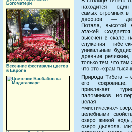
В столице Тибета Л
Богоматери
находится оди
самых огромных в 
дворцов — дв
Потала, высотой 
этажей. Создается
высечен в скале, н
служения тибетс
уникальные буддис
древние реликвии,
только тем, что там
Весенние фестивали цветов
что это «храм тысяч
в Европе
Природа Тибета – 
его сокровище, 
привлекает тур
паломников. Во-пе
целая си
«мистических» озер
целебными свойст
озеро живой воды
озеро Дьявола. Ин