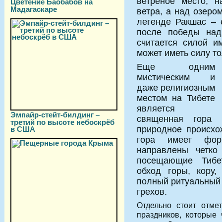
ветреное место, 
Цветение Баобабов на
Мадагаскаре
ветра, а над озеро
легенде Ракшас – 
после победы над
считается силой и
может иметь силу т
Еще одним
мистическим и
даже религиозным
местом на Тибете
является
Эмпайр-стейт-билдинг –
священная гора 
третий по высоте небоскрёб
природное происхо
в США
гора имеет фор
направлены четко
посещающие Тибет
обход горы, кору,
полный ритуальный 
грехов.
Отдельно стоит отмет
праздников, которые