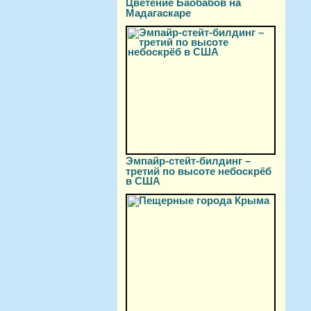
Цветение Баобабов на
Мадагаскаре
Эмпайр-стейт-билдинг –
третий по высоте небоскрёб
в США