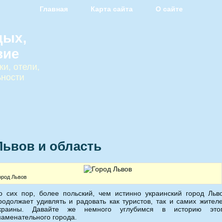
Главная
Карта сайта
О сайте
дых,
вие
и, отели,
ьности
Львов и область
ород Львов
о сих пор, более польский, чем истинно украинский город Льв
родолжает удивлять и радовать как туристов, так и самих жител
краины.
Давайте же немного углубимся в историю это
наменательного города.