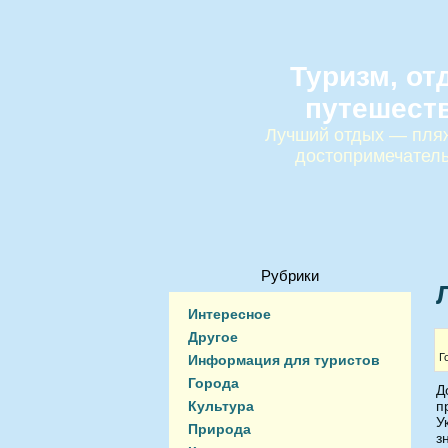
Туризм, от
путешест
Лучший отдых — пляж
достопримечател
Рубрики
Интересное
Другое
Г
Информация для туристов
Города
Д
Культура
п
У
Природа
з