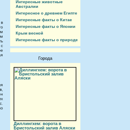
Интересные животные
Австралии
Интересное о древнем Египте
Интересные факты о Китае
 в
Интересные факты о Японии
го
им
Крым весной
ом
Интересные факты о природе
ть
 с
ое
ая
Города
ия
в,
ен
их
с.
но
Диллингхем: ворота в
Бристольский залив Аляски