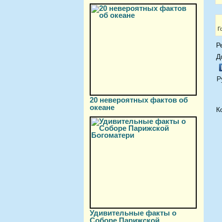
Г
Р
Д
Р
20 невероятных фактов об
океане
К
Удивительные факты о
Соборе Парижской