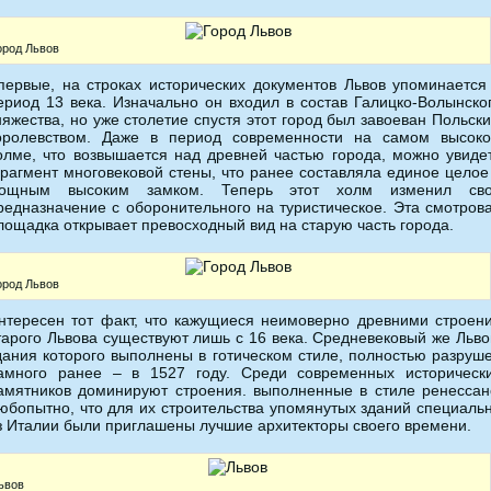
ород Львов
первые, на строках исторических документов Львов упоминается
ериод 13 века. Изначально он входил в состав Галицко-Волынско
няжества, но уже столетие спустя этот город был завоеван Польск
оролевством. Даже в период современности на самом высок
олме, что возвышается над древней частью города, можно увиде
рагмент многовековой стены, что ранее составляла единое целое
ощным высоким замком. Теперь этот холм изменил св
редназначение с оборонительного на туристическое. Эта смотров
лощадка открывает превосходный вид на старую часть города.
ород Львов
нтересен тот факт, что кажущиеся неимоверно древними строен
тарого Львова существуют лишь с 16 века. Средневековый же Льво
дания которого выполнены в готическом стиле, полностью разруш
амного ранее – в 1527 году. Среди современных историческ
амятников доминируют строения. выполненные в стиле ренессан
юбопытно, что для их строительства упомянутых зданий специаль
з Италии были приглашены лучшие архитекторы своего времени.
ьвов