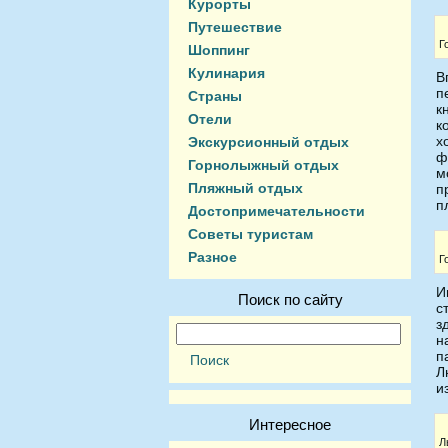
Курорты
Путешествие
Г
Шоппинг
Кулинария
В
п
Страны
к
Отели
к
х
Экскурсионный отдых
ф
Горнолыжный отдых
м
Пляжный отдых
п
п
Достопримечательности
Советы туристам
Разное
Г
И
Поиск по сайту
с
з
н
п
Л
и
Интересное
Л