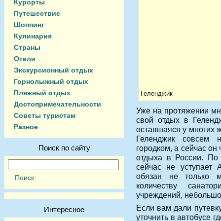
Курорты
Путешествие
Шоппинг
Кулинария
Страны
Отели
Экскурсионный отдых
Горнолыжный отдых
Пляжный отдых
Геленджик
Достопримечательности
Уже на протяжении мн
Советы туристам
свой отдых в Геленд
Разное
оставшаяся у многих 
Геленджик совсем 
Поиск по сайту
городком, а сейчас он
отдыха в России. По
сейчас не уступает 
обязан не только м
количеству санато
учреждений, небольшой
Если вам дали путевку
Интересное
уточнить в автобусе г