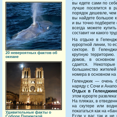
вы едете сами по себ
лучше поселится в 
порядок дешевле, чем
вы найдете большое к
и вы точно подберете
всегда можете купит
составит ни какого тру
На отдыхе в Гелендж
курортной линии, то е
секторе. В Гелендж
20 невероятных фактов об
крупную территорию.
океане
домов, в основном
сдается. Некоторы
большинство жителей
номера в основном на 
Геленджик — очень б
наряду с Сочи и Анапо
Отдых в Геленджик
этом курорте развлека
На пляжах, в отведенн
на скутере или водн
покататься как на «бан
Удивительные факты о
Если у вас так и не 
Соборе Парижской